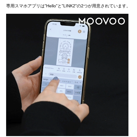
専用スマホアプリは"Hello"と"LINK2"の2つが用意されています。