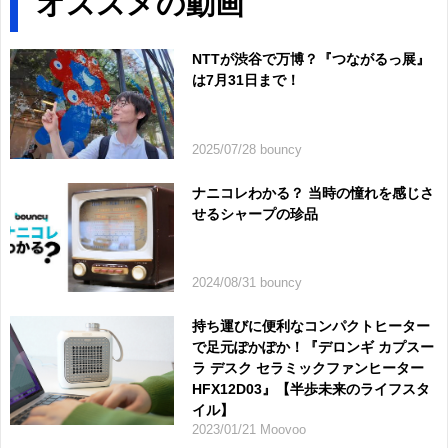
オススメの動画
NTTが渋谷で万博？『つながるっ展』
は7月31日まで！
2025/07/28 bouncy
ナニコレわかる？ 当時の憧れを感じさ
せるシャープの珍品
2024/08/31 bouncy
持ち運びに便利なコンパクトヒーター
で足元ぽかぽか！『デロンギ カプスー
ラ デスク セラミックファンヒーター
HFX12D03』【半歩未来のライフスタ
イル】
2023/01/21 Moovoo