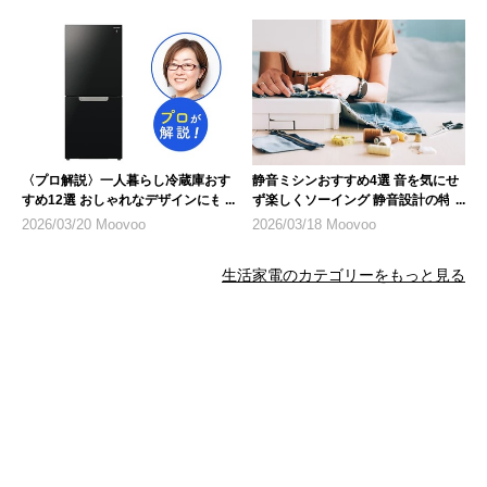
〈プロ解説〉一人暮らし冷蔵庫おす
静音ミシンおすすめ4選 音を気にせ
すめ12選 おしゃれなデザインにも
ず楽しくソーイング 静音設計の特徴
注目
も紹介
2026/03/20 Moovoo
2026/03/18 Moovoo
生活家電のカテゴリーをもっと見る