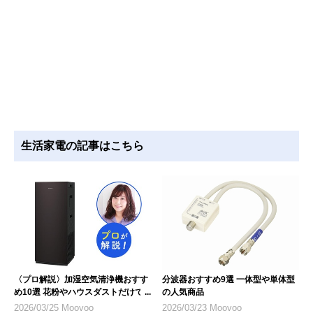
生活家電の記事はこちら
〈プロ解説〉加湿空気清浄機おすす
分波器おすすめ9選 一体型や単体型
め10選 花粉やハウスダストだけで
の人気商品
なく乾燥対策にも
2026/03/25 Moovoo
2026/03/23 Moovoo