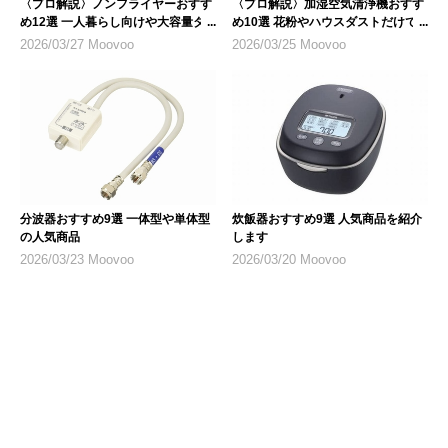
〈プロ解説〉ノンフライヤーおすす
〈プロ解説〉加湿空気清浄機おすす
め12選 一人暮らし向けや大容量タ
め10選 花粉やハウスダストだけで
イプも
なく乾燥対策にも
2026/03/27 Moovoo
2026/03/25 Moovoo
分波器おすすめ9選 一体型や単体型
炊飯器おすすめ9選 人気商品を紹介
の人気商品
します
2026/03/23 Moovoo
2026/03/20 Moovoo