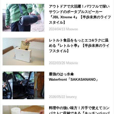
アウトドアで大活躍！パワフルで深い
サウンドのポータブルスピーカー
『JBL Xtreme 4』【半歩未来のライフ
スタイル】
2024/04/13 Moovoo
レトルト食品をもっとエコ&ラクに温
める『レトルト亭』【半歩未来のライ
フスタイル】
2022/03/26 Moovoo
最強のはっ水傘
Waterfront「SAKASANANO」
2026/05/22 bouncy
料理中の強い味方！片手で使えてコン
パクトに収納できる『キッチンペーパ