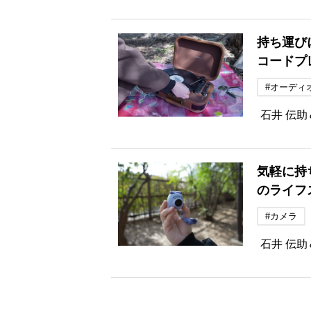
持ち運び
コードプ
#オーディ
石井 伝
気軽に持
のライフ
#カメラ
石井 伝