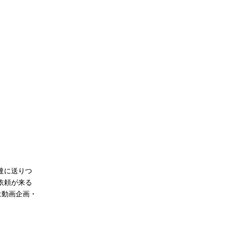
達に送りつ
依頼が来る
は動画企画・