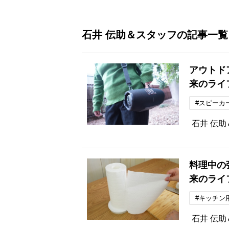
石井 伝助＆スタッフの記事一覧
アウトド
来のライ
#スピーカ
石井 伝
料理中の
来のライ
#キッチン
石井 伝