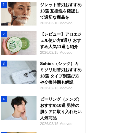
ジレット替刃おすすめ
1
13選 互換性を確認し
て適切な商品を
2026/03/10 Moovoo
【レビュー】アロエジ
2
ェル使い方8通り おす
すめ人気11選も紹介
2026/02/15 Moovoo
Schick（シック）カ
3
ミソリ用替刃おすすめ
18選 タイプ別選び方
や交換時期も解説
2026/02/13 Moovoo
ピーリング（メンズ）
4
おすすめ10選 男性の
肌ケアに取り入れたい
人気商品
2026/03/15 Moovoo