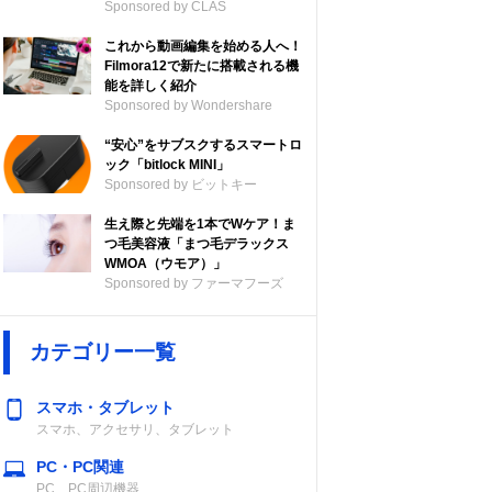
Sponsored by CLAS
これから動画編集を始める人へ！
Filmora12で新たに搭載される機
能を詳しく紹介
Sponsored by Wondershare
“安心”をサブスクするスマートロ
ック「bitlock MINI」
Sponsored by ビットキー
生え際と先端を1本でWケア！ま
つ毛美容液「まつ毛デラックス
WMOA（ウモア）」
Sponsored by ファーマフーズ
カテゴリー一覧
スマホ・タブレット
スマホ、アクセサリ、タブレット
PC・PC関連
PC、PC周辺機器