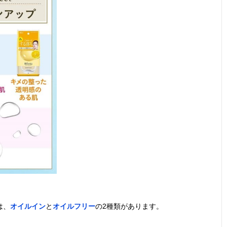
は、
オイルイン
と
オイルフリー
の2種類があります。