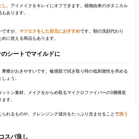
とし
、アイメイクをキレイにオフできます。植物由来のボタニカル
品もあります。
いですが、
マツエクをした目元におすすめ
です。朝の洗顔代わり
ために使える商品もあります。
計のシートでマイルドに
、摩擦がおきやすいです。敏感肌で拭き取り時の低刺激性を求める
ましょう。
コットン素材、メイクをからめ取るマイクロファイバーの3層構造
ります。
えられるものや、クレンジング成分をたっぷり含ませることで
洗う
。
コスパ良し