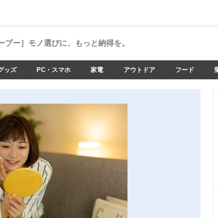
ーブー］
モノ選びに、もっと納得を。
グッズ
PC・スマホ
家電
アウトドア
フード