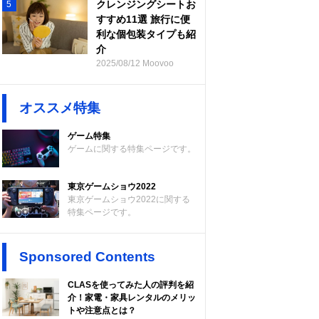
クレンジングシートお
5
すすめ11選 旅行に便
利な個包装タイプも紹
介
2025/08/12 Moovoo
オススメ特集
ゲーム特集
ゲームに関する特集ページです。
東京ゲームショウ2022
東京ゲームショウ2022に関する
特集ページです。
Sponsored Contents
CLASを使ってみた人の評判を紹
介！家電・家具レンタルのメリッ
トや注意点とは？