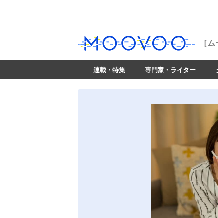
［ム
連載・特集
専門家・ライター