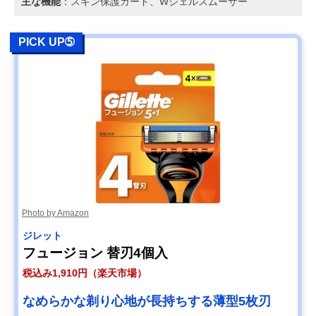
主な機能
：スキン保護ガード、Wジェルスムーサー
PICK UP➄
Photo by Amazon
ジレット
フュージョン 替刃4個入
税込み1,910円（楽天市場）
なめらかな剃り心地が長持ちする薄型5枚刃