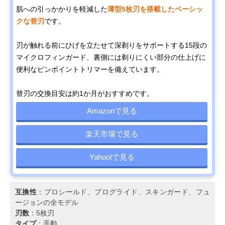
肌への引っかかりを軽減した
薄型5枚刃を搭載したベーシッ
クな替刃
です。
刃が触れる前にひげを立たせて深剃りをサポートする15段の
マイクロフィンガード、裏側には剃りにくい部分の仕上げに
便利なピンポイントトリマーを備えています。
替刃の交換目安は約1か月がおすすめです。
Amazonで見る
楽天市場で見る
Yahoo!で見る
互換性
：プロシールド、プログライド、スキンガード、フュ
ージョンの全モデル
刃数
：5枚刃
タイプ
：手動