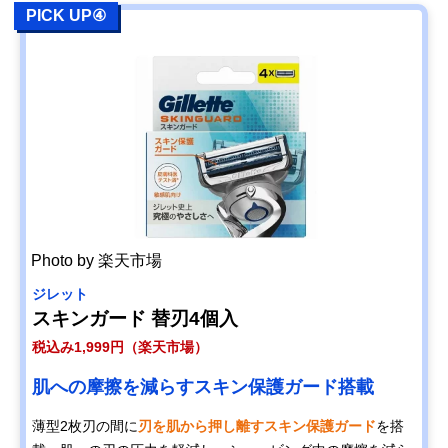
PICK UP④
Photo by 楽天市場
ジレット
スキンガード 替刃4個入
税込み1,999円（楽天市場）
肌への摩擦を減らすスキン保護ガード搭載
薄型2枚刃の間に
刃を肌から押し離すスキン保護ガード
を搭