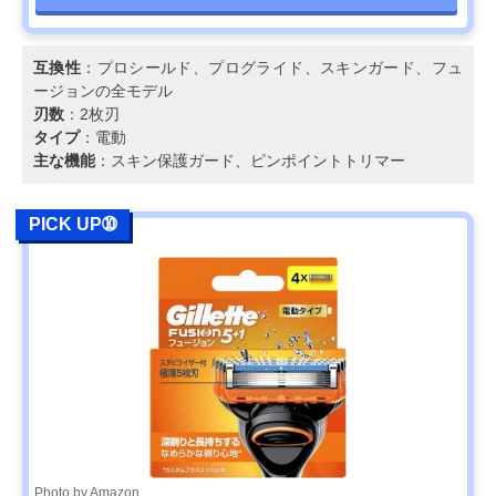
互換性
：プロシールド、プログライド、スキンガード、フュ
ージョンの全モデル
刃数
：2枚刃
タイプ
：電動
主な機能
：スキン保護ガード、ピンポイントトリマー
PICK UP➉
Photo by Amazon