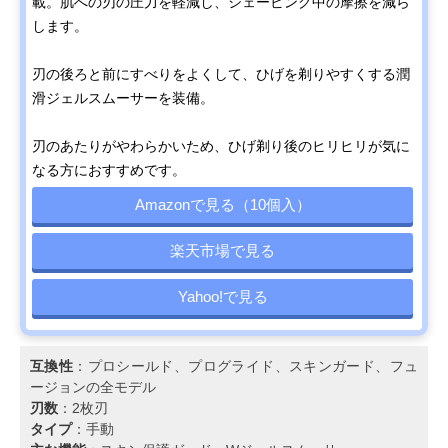
載。肌への刃の圧力を軽減し、シェービング中の摩擦を減ら
します。
刃の後ろと前にすべりをよくして、ひげを剃りやすくする潤
滑ジェルスムーサーを装備。
刃のあたりがやわらかいため、ひげ剃り後のヒリヒリが気に
なる方におすすめです。
Amazonで見る（10個入）
楽天市場で見る
Yahoo!で見る
互換性
：プロシールド、プログライド、スキンガード、フュ
ージョンの全モデル
刃数
：2枚刃
タイプ
：手動