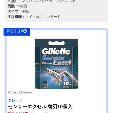
互換性
：マッハシン3ターボ、マッハシン3
刃数
：3枚刃
タイプ
：手動
主な機能
：マイクロフィンガード
PICK UP➆
Photo by Amazon
ジレット
センサーエクセル 替刃10個入