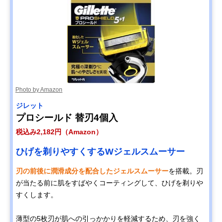
Photo by Amazon
ジレット
プロシールド 替刃4個入
税込み2,182円（Amazon）
ひげを剃りやすくするWジェルスムーサー
刃の前後に潤滑成分を配合したジェルスムーサー
を搭載。刃
が当たる前に肌をすばやくコーティングして、ひげを剃りや
すくします。
薄型の5枚刃が肌への引っかかりを軽減するため、刃を強く