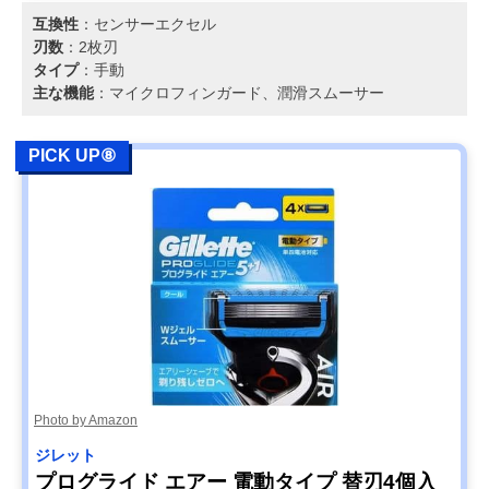
互換性
：センサーエクセル
刃数
：2枚刃
タイプ
：手動
主な機能
：マイクロフィンガード、潤滑スムーサー
PICK UP⑧
Photo by Amazon
ジレット
プログライド エアー 電動タイプ 替刃4個入