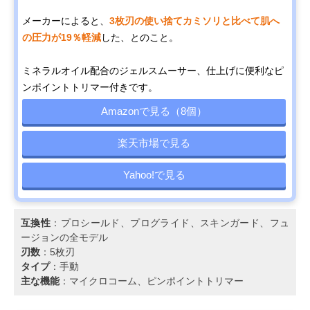
メーカーによると、
3枚刃の使い捨てカミソリと比べて肌へ
の圧力が19％軽減
した、とのこと。
ミネラルオイル配合のジェルスムーサー、仕上げに便利なピ
ンポイントトリマー付きです。
Amazonで見る（8個）
楽天市場で見る
Yahoo!で見る
互換性
：プロシールド、プログライド、スキンガード、フュ
ージョンの全モデル
刃数
：5枚刃
タイプ
：手動
主な機能
：マイクロコーム、ピンポイントトリマー