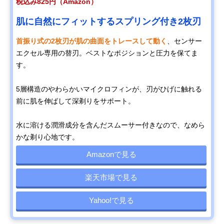
税込み825円（Amazon）
肌に自然にフィットするスプリング付き2枚刃
首振り式の2枚刃が肌の曲面をトレースして動く
、センサー
エクセル専用の替刃。ベストなポジションと圧力を保てま
す。
5層構造のやわらかいマイクロフィンが、刃がひげに触れる
前に肌を伸ばして深剃りをサポート。
水に溶ける潤滑成分を含んだスムーサー付きなので、なめら
かな剃り心地です。
Amazonで見る
楽天市場で見る
Yahoo!で見る