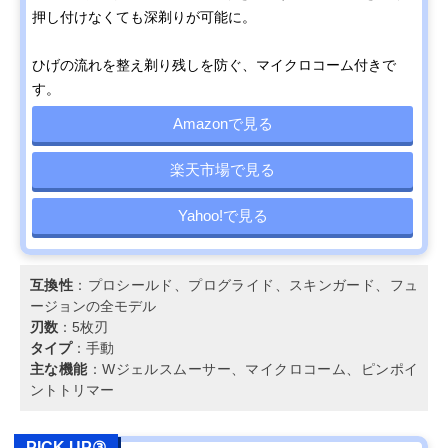
押し付けなくても深剃りが可能に。
ひげの流れを整え剃り残しを防ぐ、マイクロコーム付きで
す。
Amazonで見る
楽天市場で見る
Yahoo!で見る
互換性
：プロシールド、プログライド、スキンガード、フュ
ージョンの全モデル
刃数
：5枚刃
タイプ
：手動
主な機能
：Wジェルスムーサー、マイクロコーム、ピンポイ
ントトリマー
PICK UP③