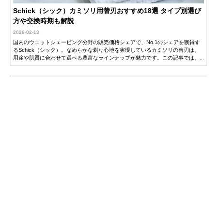
Schick（シック）カミソリ用替刃おすすめ18選 タイプ別選び
方や交換時期も解説
2026-02-13
国内のウェットシェービング分野の販売価格シェアで、No.1のシェアを獲得す
るSchick（シック）。なめらかな剃り心地を実現しているカミソリの替刃は、
用途や肌質に合わせて選べる豊富なラインナップが魅力です。この記事では、
シック用替刃の選び方とおすすめ商品を紹介します。替刃の交換タイミングも
解説するので、ぜひ参考にしてください。