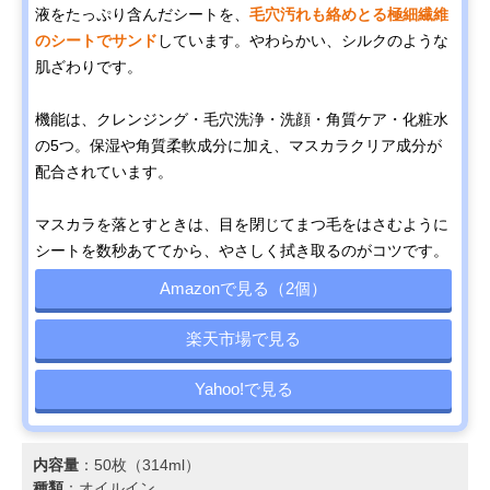
液をたっぷり含んだシートを、
毛穴汚れも絡めとる極細繊維
のシートでサンド
しています。やわらかい、シルクのような
肌ざわりです。
機能は、クレンジング・毛穴洗浄・洗顔・角質ケア・化粧水
の5つ。保湿や角質柔軟成分に加え、マスカラクリア成分が
配合されています。
マスカラを落とすときは、目を閉じてまつ毛をはさむように
シートを数秒あててから、やさしく拭き取るのがコツです。
Amazonで見る（2個）
楽天市場で見る
Yahoo!で見る
内容量
：50枚（314ml）
種類
：オイルイン