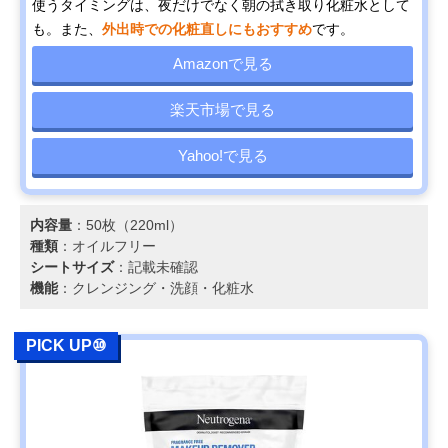
使うタイミングは、夜だけでなく朝の拭き取り化粧水として
も。また、
外出時での化粧直しにもおすすめ
です。
Amazonで見る
楽天市場で見る
Yahoo!で見る
内容量
：50枚（220ml）
種類
：オイルフリー
シートサイズ
：記載未確認
機能
：クレンジング・洗顔・化粧水
PICK UP⑩