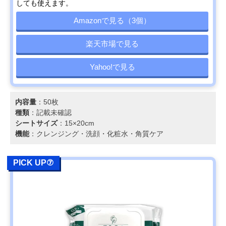
しても使えます。
Amazonで見る（3個）
楽天市場で見る
Yahoo!で見る
内容量
：50枚
種類
：記載未確認
シートサイズ
：15×20cm
機能
：クレンジング・洗顔・化粧水・角質ケア
PICK UP⑦