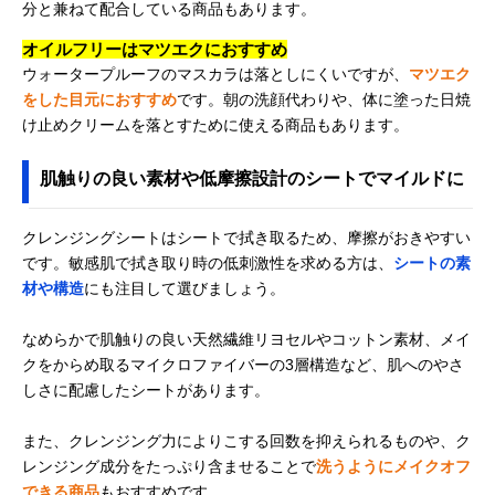
分と兼ねて配合している商品もあります。
オイルフリーはマツエクにおすすめ
ウォータープルーフのマスカラは落としにくいですが、
マツエク
をした目元におすすめ
です。朝の洗顔代わりや、体に塗った日焼
け止めクリームを落とすために使える商品もあります。
肌触りの良い素材や低摩擦設計のシートでマイルドに
クレンジングシートはシートで拭き取るため、摩擦がおきやすい
です。敏感肌で拭き取り時の低刺激性を求める方は、
シートの素
材や構造
にも注目して選びましょう。
なめらかで肌触りの良い天然繊維リヨセルやコットン素材、メイ
クをからめ取るマイクロファイバーの3層構造など、肌へのやさ
しさに配慮したシートがあります。
また、クレンジング力によりこする回数を抑えられるものや、ク
レンジング成分をたっぷり含ませることで
洗うようにメイクオフ
できる商品
もおすすめです。