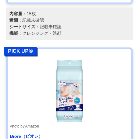
内容量
：15枚
種類
：記載未確認
シートサイズ
：記載未確認
機能
：クレンジング・洗顔
PICK UP④
Photo by Amazon
Biore（ビオレ）