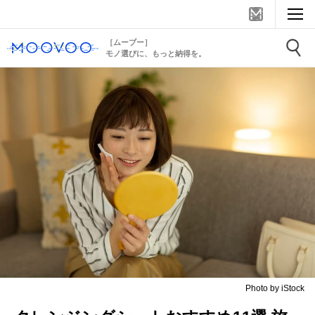
［ムーブー］
モノ選びに、もっと納得を。
Photo by iStock