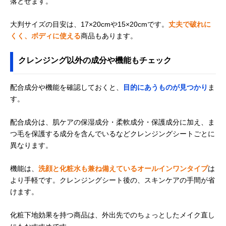
落とせます。
大判サイズの目安は、17×20cmや15×20cmです。
丈夫で破れに
くく、ボディに使える
商品もあります。
クレンジング以外の成分や機能もチェック
配合成分や機能を確認しておくと、
目的にあうものが見つかり
ま
す。
配合成分は、肌ケアの保湿成分・柔軟成分・保護成分に加え、ま
つ毛を保護する成分を含んでいるなどクレンジングシートごとに
異なります。
機能は、
洗顔と化粧水も兼ね備えているオールインワンタイプ
は
より手軽です。クレンジングシート後の、スキンケアの手間が省
けます。
化粧下地効果を持つ商品は、外出先でのちょっとしたメイク直し