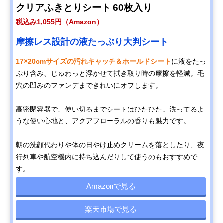
クリアふきとりシート 60枚入り
税込み1,055円（Amazon）
摩擦レス設計の液たっぷり大判シート
17×20cmサイズの汚れキャッチ＆ホールドシート
に液をたっ
ぷり含み、じゅわっと浮かせて拭き取り時の摩擦を軽減。毛
穴の凹みのファンデまできれいにオフします。
高密閉容器で、使い切るまでシートはひたひた。洗ってるよ
うな使い心地と、アクアフローラルの香りも魅力です。
朝の洗顔代わりや体の日やけ止めクリームを落としたり、夜
行列車や航空機内に持ち込んだりして使うのもおすすめで
す。
Amazonで見る
楽天市場で見る