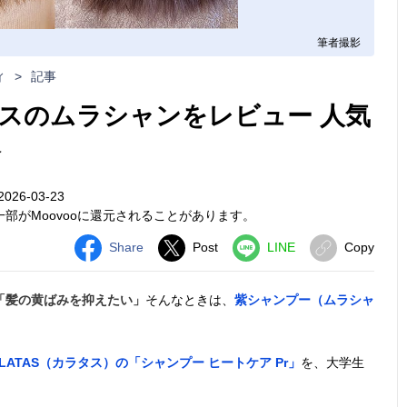
筆者撮影
ィ
>
記事
スのムラシャンをレビュー 人気
介
26-03-23
部がMoovooに還元されることがあります。
Share
Post
LINE
Copy
「髪の黄ばみを抑えたい」
そんなときは、
紫シャンプー（ムラシャ
ALATAS（カラタス）の「シャンプー ヒートケア Pr」
を、大学生