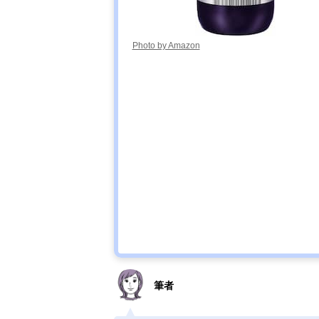
Photo by Amazon
筆者