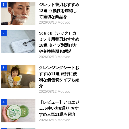
ジレット替刃おすすめ
1
13選 互換性を確認し
て適切な商品を
2026/03/10 Moovoo
Schick（シック）カ
2
ミソリ用替刃おすすめ
18選 タイプ別選び方
や交換時期も解説
2026/02/13 Moovoo
クレンジングシートお
3
すすめ11選 旅行に便
利な個包装タイプも紹
介
2025/08/12 Moovoo
【レビュー】アロエジ
4
ェル使い方8通り おす
すめ人気11選も紹介
2026/02/15 Moovoo