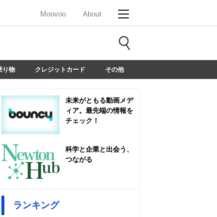
Moovoo
About
乗り物
クレジットカード
その他
未来がともる動画メデ
ィア。最先端の情報を
チェック！
科学と企業と出会う、
つながる
ランキング