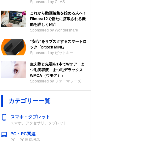
Sponsored by CLAS
これから動画編集を始める人へ！
Filmora12で新たに搭載される機
能を詳しく紹介
Sponsored by Wondershare
“安心”をサブスクするスマートロ
ック「bitlock MINI」
Sponsored by ビットキー
生え際と先端を1本でWケア！ま
つ毛美容液「まつ毛デラックス
WMOA（ウモア）」
Sponsored by ファーマフーズ
カテゴリー一覧
スマホ・タブレット
スマホ、アクセサリ、タブレット
PC・PC関連
PC、PC周辺機器