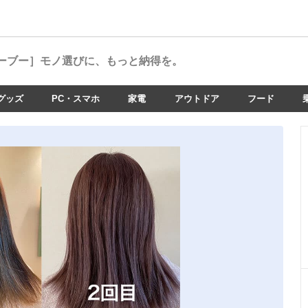
ーブー］
モノ選びに、もっと納得を。
グッズ
PC・スマホ
家電
アウトドア
フード