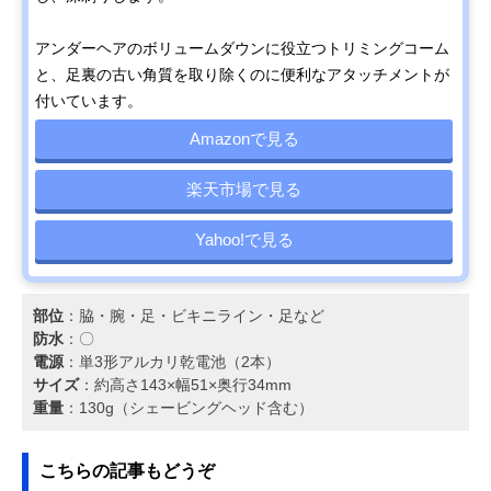
アンダーヘアのボリュームダウンに役立つトリミングコーム
と、足裏の古い角質を取り除くのに便利なアタッチメントが
付いています。
Amazonで見る
楽天市場で見る
Yahoo!で見る
部位
：脇・腕・足・ビキニライン・足など
防水
：〇
電源
：単3形アルカリ乾電池（2本）
サイズ
：約高さ143×幅51×奥行34mm
重量
：130g（シェービングヘッド含む）
こちらの記事もどうぞ