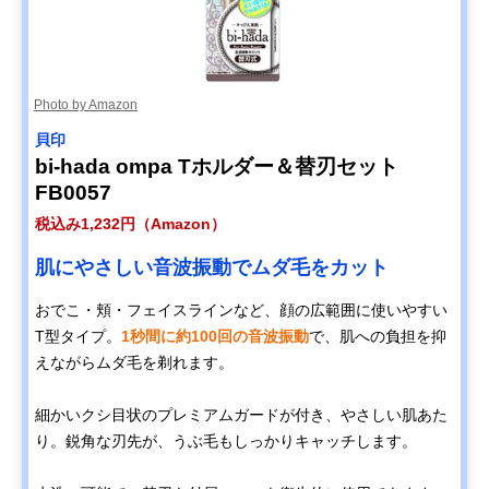
Photo by Amazon
貝印
bi-hada ompa Tホルダー＆替刃セット
FB0057
税込み1,232円（Amazon）
肌にやさしい音波振動でムダ毛をカット
おでこ・頬・フェイスラインなど、顔の広範囲に使いやすい
T型タイプ。
1秒間に約100回の音波振動
で、肌への負担を抑
えながらムダ毛を剃れます。
細かいクシ目状のプレミアムガードが付き、やさしい肌あた
り。鋭角な刃先が、うぶ毛もしっかりキャッチします。