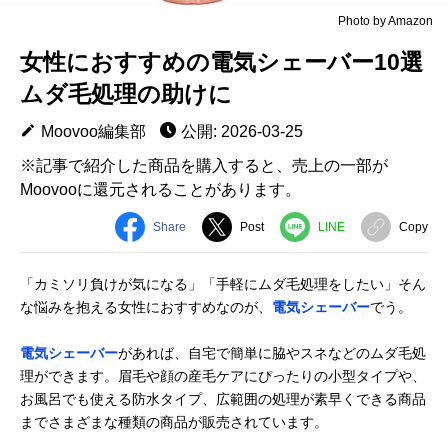
Photo by Amazon
女性におすすめの電気シェーバー10選
ムダ毛処理の助けに
Moovoo編集部
公開: 2026-03-25
※記事で紹介した商品を購入すると、売上の一部が
Moovooに還元されることがあります。
Share
Post
LINE
Copy
「カミソリ負けが気になる」「手軽にムダ毛処理をしたい」そん
な悩みを抱える女性におすすめなのが、
電気シェーバー
でう。
電気シェーバー
があれば、自宅で簡単に脇やスネなどのムダ毛処
理ができます。眉毛や顔の産毛ケアにぴったりの小型タイプや、
お風呂でも使える防水タイプ、広範囲の処理が素早くできる商品
までさまざまな種類の商品が販売されています。