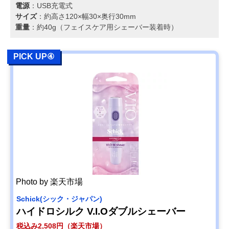
電源
：USB充電式
サイズ
：約高さ120×幅30×奥行30mm
重量
：約40g（フェイスケア用シェーバー装着時）
PICK UP④
Photo by 楽天市場
‎Schick(シック・ジャパン)
ハイドロシルク V.I.Oダブルシェーバー
税込み2,508円（楽天市場）