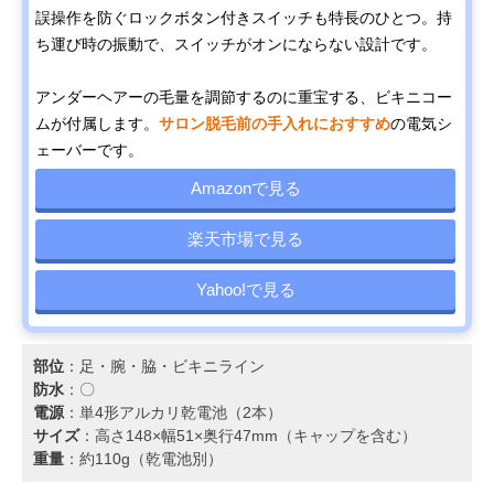
誤操作を防ぐロックボタン付きスイッチも特長のひとつ。持
ち運び時の振動で、スイッチがオンにならない設計です。
アンダーヘアーの毛量を調節するのに重宝する、ビキニコー
ムが付属します。
サロン脱毛前の手入れにおすすめ
の電気シ
ェーバーです。
Amazonで見る
楽天市場で見る
Yahoo!で見る
部位
：足・腕・脇・ビキニライン
防水
：〇
電源
：単4形アルカリ乾電池（2本）
サイズ
：高さ148×幅51×奥行47mm（キャップを含む）
重量
：約110g（乾電池別）