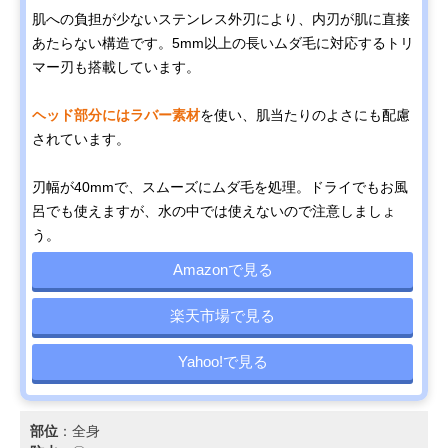
肌への負担が少ないステンレス外刃により、内刃が肌に直接
あたらない構造です。5mm以上の長いムダ毛に対応するトリ
マー刃も搭載しています。
ヘッド部分にはラバー素材
を使い、肌当たりのよさにも配慮
されています。
刃幅が40mmで、スムーズにムダ毛を処理。ドライでもお風
呂でも使えますが、水の中では使えないので注意しましょ
う。
Amazonで見る
楽天市場で見る
Yahoo!で見る
部位
：全身