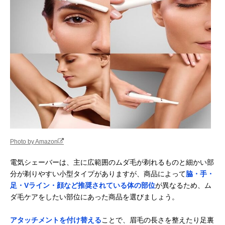
シェーバー
楽天市場で見る
テスコム(Tescom)
広範囲のムダ毛処
全身
Amazonで見る
レディシェーバー
理におすすめのワ
TT450A
イド刃
アルファP うぶ毛
ポーチに入れて持
顔・腕・手・指
楽天市場で見る
シェーバー ソルス
ち歩けるサイズ感
足など
ティック ミニ
APS-01
パナソニック
メイク前のケアに
顔・ウブ毛
Amazonで見る
(Panasonic) フェ
おすすめのフェイ
イスシェーバー フ
ス用
Photo by Amazon
ェリエ ES-WF41
コイズミ(Koizumi)
K18コーティング
顔
Amazonで見る
電気シェーバーは、主に広範囲のムダ毛が剃れるものと細かい部
フェイスシェーバ
＆回転刃式のアイ
分が剃りやすい小型タイプがありますが、商品によって
脇・手・
ー KLC-0730
テム
足・Vライン・顔など推奨されている体の部位
が異なるため、ム
貝印 bi-hada
肌にやさしい音波
顔
Amazonで見る
ダ毛ケアをしたい部位にあった商品を選びましょう。
ompa Tホルダー
振動でムダ毛をカ
＆替刃セット
ット
FB0057
アタッチメントを付け替える
ことで、眉毛の長さを整えたり足裏