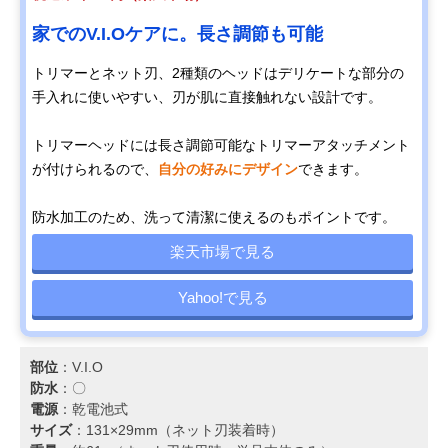
家でのV.I.Oケアに。長さ調節も可能
トリマーとネット刃、2種類のヘッドはデリケートな部分の
手入れに使いやすい、刃が肌に直接触れない設計です。
トリマーヘッドには長さ調節可能なトリマーアタッチメント
が付けられるので、
自分の好みにデザイン
できます。
防水加工のため、洗って清潔に使えるのもポイントです。
楽天市場で見る
Yahoo!で見る
部位
：V.I.O
防水
：〇
電源
：乾電池式
サイズ
：131×29mm（ネット刃装着時）