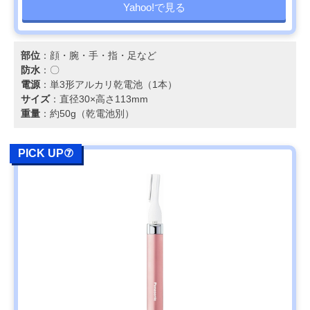
Yahoo!で見る
部位
：顔・腕・手・指・足など
防水
：〇
電源
：単3形アルカリ乾電池（1本）
サイズ
：直径30×高さ113mm
重量
：約50g（乾電池別）
PICK UP⑦