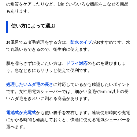
の角質をケアしたりなど、1台でいろいろな機能をこなせる商品
ブラウン(Braun)
足裏の古い角質も
脇・腕・足・ビ
Amazonで見る
もあります。
シルク・エピル
除去できる1台3役
ニライン・足な
LS5160R1
使い方によって選ぶ
お風呂でムダ毛処理をする方は、
防水タイプ
がおすすめです。水
で丸洗いもできるので、衛生的に使えます。
肌を濡らさずに使いたい方は、
ドライ対応
のものを選びましょ
う。急なときにもササッと使えて便利です。
処理したいムダ毛の長さ
に対応しているかも確認したいポイント
です。女性用電気シェーバーでは、細かい産毛や5ｍｍ以上の長
いムダ毛をきれいに剃れる商品があります。
電池式か充電式
かも使い勝手を左右します。連続使用時間や充電
にかかる時間も確認しておくと、快適に使える電気シェーバーを
選べます。