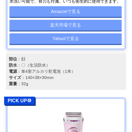
水洗い可能で、替刃も付属。いつも衛生的に使用できます。
Amazonで見る
楽天市場で見る
Yahoo!で見る
部位
：顔
防水
：〇（生活防水）
電源
：単4形アルカリ乾電池（1本）
サイズ
：140×38×30mm
重量
：32g
PICK UP⑩