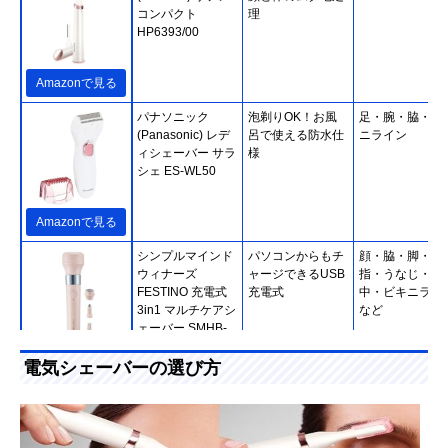
コンパクト
理
HP6393/00
Amazonで見る
パナソニック
泡剃りOK！お風
足・腕・脇・ビ
(Panasonic) レデ
呂で使える防水仕
ニライン
ィシェーバー サラ
様
シェ ES-WL50
Amazonで見る
シンプルマインド
パソコンからもチ
顔・脇・脚・腕
ウィナーズ
ャージできるUSB
指・うなじ・背
FESTINO 充電式
充電式
中・ビキニライ
3in1 マルチケアシ
など
ェーバー SMHB-
031
Amazonで見る
電気シェーバーの選び方
‎Schick(シック・ジ
家でのV.I.Oケア
V.I.O
ャパン) ハイドロ
に。長さ調節も可
シルク V.I.Oダブル
能