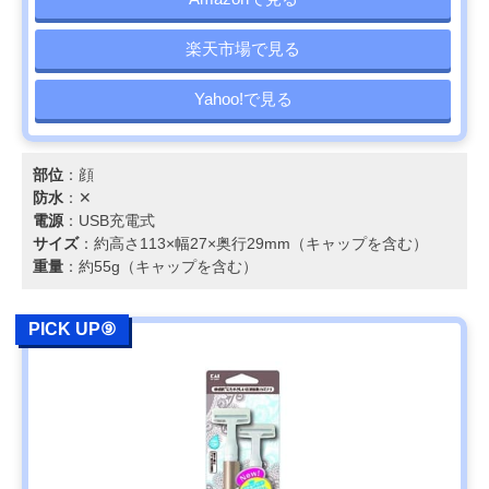
楽天市場で見る
Yahoo!で見る
部位
：顔
防水
：✕
電源
：USB充電式
サイズ
：約高さ113×幅27×奥行29mm（キャップを含む）
重量
：約55g（キャップを含む）
PICK UP⑨