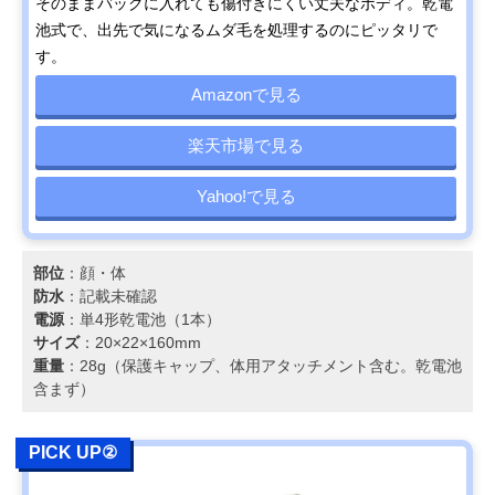
そのままバッグに入れても傷付きにくい丈夫なボディ。乾電
池式で、出先で気になるムダ毛を処理するのにピッタリで
す。
Amazonで見る
楽天市場で見る
Yahoo!で見る
部位
：顔・体
防水
：記載未確認
電源
：単4形乾電池（1本）
サイズ
：20×22×160mm
重量
：28g（保護キャップ、体用アタッチメント含む。乾電池
含まず）
PICK UP②