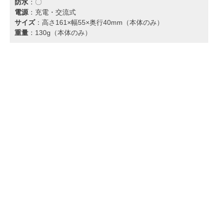
防水
：〇
電源
：充電・交流式
サイズ
：高さ161×幅55×奥行40mm（本体のみ）
重量
：130g（本体のみ）