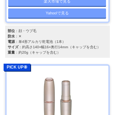
楽天市場で見る
Yahoo!で見る
部位
：顔・ウブ毛
防水
：✕
電源
：単4形アルカリ乾電池（1本）
サイズ
：約高さ140×幅16×奥行14mm（キャップを含む）
重量
：約20g（キャップを含む）
PICK UP⑧