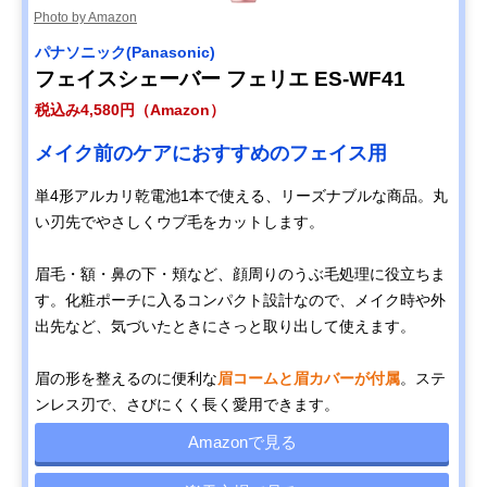
Photo by Amazon
パナソニック(Panasonic)
フェイスシェーバー フェリエ ES-WF41
税込み4,580円（Amazon）
メイク前のケアにおすすめのフェイス用
単4形アルカリ乾電池1本で使える、リーズナブルな商品。丸
い刃先でやさしくウブ毛をカットします。
眉毛・額・鼻の下・頬など、顔周りのうぶ毛処理に役立ちま
す。化粧ポーチに入るコンパクト設計なので、メイク時や外
出先など、気づいたときにさっと取り出して使えます。
眉の形を整えるのに便利な
眉コームと眉カバーが付属
。ステ
ンレス刃で、さびにくく長く愛用できます。
Amazonで見る