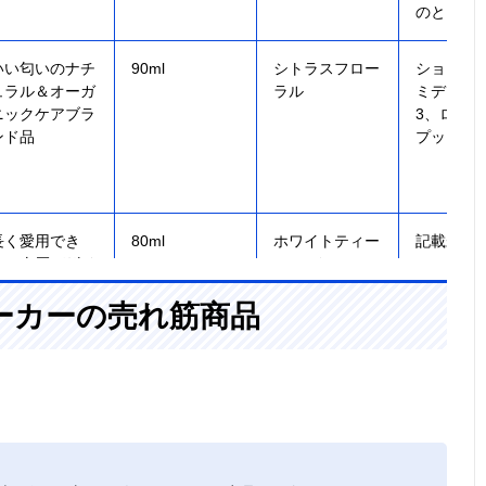
のとき）
いい匂いのナチ
90ml
シトラスフロー
ショート1
ュラル＆オーガ
ラル
ミディア
ニックケアブラ
3、ロング
ンド品
プッシュ
長く愛用でき
80ml
ホワイトティー
記載未確
る、肉厚デザイ
&ムスク
ンのボトル
ーカーの売れ筋商品
髪を洗ったあと
100ml
記載未確認
ショート
に使うアウトバ
1、ミデ
ス用
2〜3、ロ
3〜4プッ