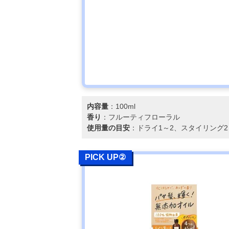
EXヘアオイル
黒ばら本舗 純
Amazonで見る
椿油 72ml
内容量
：100ml
香り
：フルーティフローラル
使用量の目安
：ドライ1～2、スタイリング2
PICK UP②