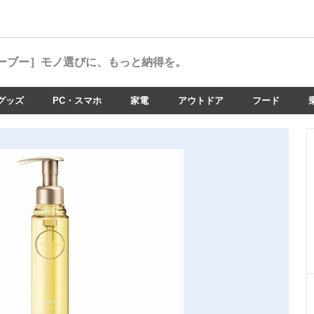
ーブー］
モノ選びに、もっと納得を。
グッズ
PC・スマホ
家電
アウトドア
フード