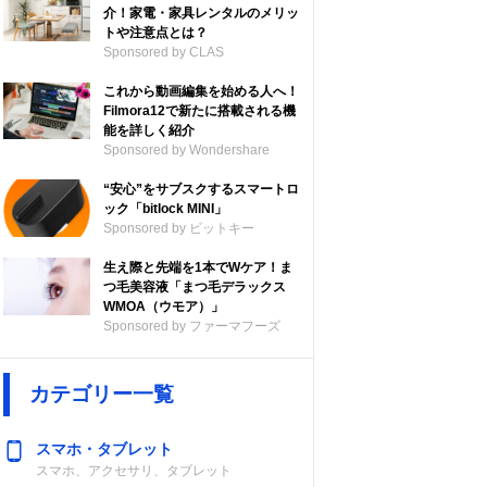
介！家電・家具レンタルのメリッ
トや注意点とは？
Sponsored by CLAS
これから動画編集を始める人へ！
Filmora12で新たに搭載される機
能を詳しく紹介
Sponsored by Wondershare
目安
“安心”をサブスクするスマートロ
ック「bitlock MINI」
2、ス
Sponsored by ビットキー
2～3
生え際と先端を1本でWケア！ま
つ毛美容液「まつ毛デラックス
WMOA（ウモア）」
Sponsored by ファーマフーズ
2、ミ
カテゴリー一覧
4、ロ
ッシュ
スマホ・タブレット
さない
スマホ、アクセサリ、タブレット
メント