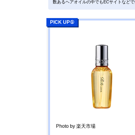
数あるヘアオイルの中でもECサイトなど
ヴィークレア
Amazonで見る
セラティス ナ
PICK UP①
イトリペア ヘ
アオイル
ファイントゥデ
Amazonで見る
イ フィーノ プ
レミアムタッチ
浸透美容液ヘア
オイル
ウテナ ゆず油
Amazonで見る
ヘアオイル
マンダム
Amazonで見る
LUCIDO-L アル
Photo by 楽天市場
ガンオイル ＃