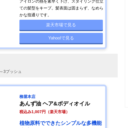
アイロンの熱を素早く下げ、スタイリング仕立
ての髪型をキープ。髪表面は固まらず、なめら
かな指通りです。
ツバキの種子か
72ml
記載未確認
3～4滴（
ら採取したピュ
トメント
楽天市場で見る
アオイル
とき）
Yahoo!で見る
～3プッシュ
柳屋本店
あんず油 ヘア&ボディオイル
税込み1,007円（楽天市場）
植物原料でできたシンプルな多機能