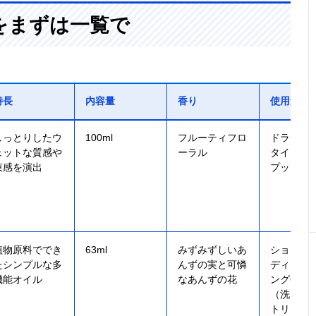
をまずは一覧で
特長
内容量
香り
使用量の
しっとりしたウ
100ml
フルーティフロ
ドライ1～
ェットな質感や
ーラル
タイリング
束感を演出
プッシュ
植物原料ででき
63ml
みずみずしいあ
ショート
たシンプルな多
んずの実と可憐
ディアム
機能オイル
なあんずの花
ング6プ
（洗い流
トリート