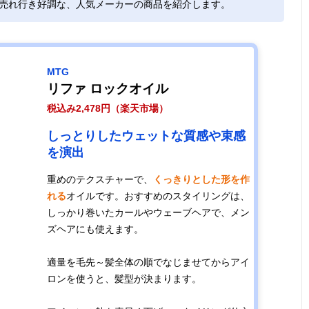
で売れ行き好調な、人気メーカーの商品を紹介します。
寝ぐせ・うねり
100ml
ナイトアロマジ
記載未確
が気になる方に
ャスミン
おすすめ
MTG
リファ ロックオイル
税込み2,478円（楽天市場）
サラサラもウェ
70ml
上品で心地よい
セミロン
ットもイメージ
グレースフロー
ッシュ（
しっとりしたウェットな質感や束感
通りにスタイリ
ラル
上がりに
を演出
ング
とき）
重めのテクスチャーで、
くっきりとした形を作
れる
オイルです。おすすめのスタイリングは、
毎日のケアや週
60ml
爽やかな天然ゆ
数滴（洗
しっかり巻いたカールやウェーブヘアで、メン
に一度のオイル
ず
ないトリ
ズヘアにも使えます。
パックに
ントのと
適量を毛先～髪全体の順でなじませてからアイ
軽いつけ心地の
60ml
やさしく華やか
1～2プッ
ロンを使うと、髪型が決まります。
サラサラタイプ
なフローラル系
つセミロ
計3プッシ