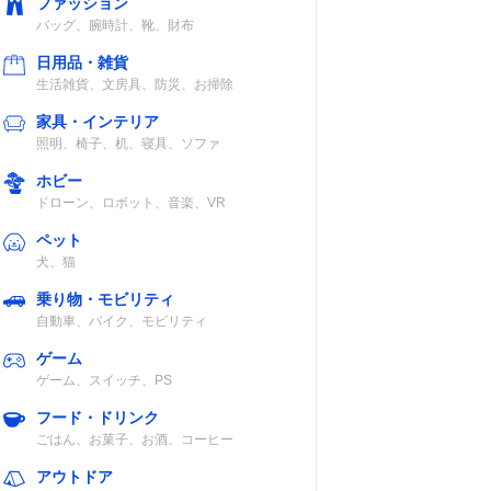
ファッション
バッグ、腕時計、靴、財布
認
日用品・雑貨
生活雑貨、文房具、防災、お掃除
家具・インテリア
照明、椅子、机、寝具、ソファ
グ1プ
ホビー
軽い仕
ドローン、ロボット、音楽、VR
したい
ペット
犬、猫
乗り物・モビリティ
自動車、バイク、モビリティ
い流さ
ートメ
ゲーム
き）
ゲーム、スイッチ、PS
フード・ドリンク
シュず
ごはん、お菓子、お酒、コーヒー
ングで
ュ
アウトドア