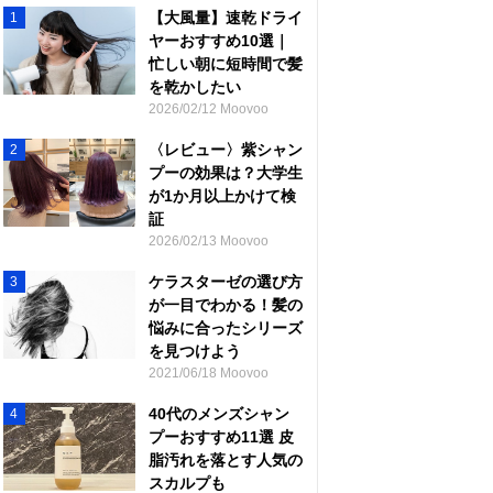
【大風量】速乾ドライ
1
ヤーおすすめ10選｜
忙しい朝に短時間で髪
を乾かしたい
2026/02/12 Moovoo
〈レビュー〉紫シャン
2
プーの効果は？大学生
が1か月以上かけて検
証
2026/02/13 Moovoo
ケラスターゼの選び方
3
が一目でわかる！髪の
悩みに合ったシリーズ
を見つけよう
2021/06/18 Moovoo
40代のメンズシャン
4
プーおすすめ11選 皮
脂汚れを落とす人気の
スカルプも