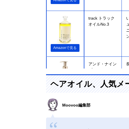
Amazonで見る
track トラック
オイルNo.3
Amazonで見る
アンド・ナイン
プルント ディ
ープモイスト
ヘアオイル、人気メ
美容液ヘアオイ
ル
Amazonで見る
Moovoo編集部
オッジィオット
Amazonで見る
セラムCMCオ
イル