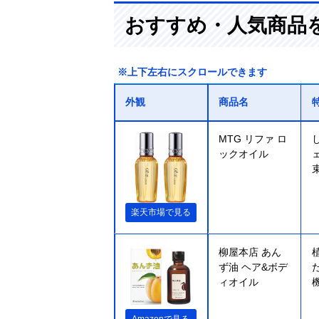
おすすめ・人気商品
※上下左右にスクロールできます
外観
商品名
MTG リファ ロ
ックオイル
楽天市場で見る
柳屋本店 あん
ず油 ヘア&ボデ
ィオイル