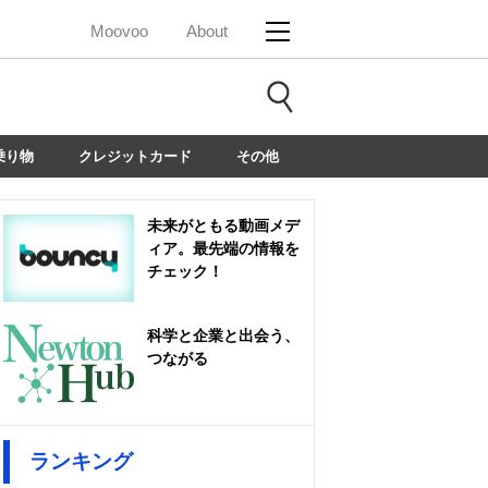
Moovoo
About
乗り物
クレジットカード
その他
未来がともる動画メデ
ィア。最先端の情報を
チェック！
科学と企業と出会う、
つながる
ランキング