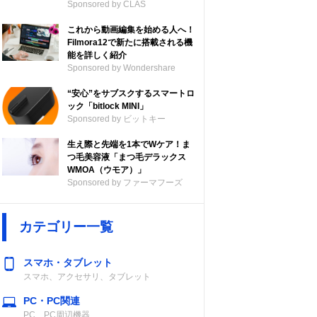
Sponsored by CLAS
これから動画編集を始める人へ！
Filmora12で新たに搭載される機
能を詳しく紹介
Sponsored by Wondershare
“安心”をサブスクするスマートロ
ック「bitlock MINI」
Sponsored by ビットキー
生え際と先端を1本でWケア！ま
つ毛美容液「まつ毛デラックス
WMOA（ウモア）」
Sponsored by ファーマフーズ
カテゴリー一覧
スマホ・タブレット
スマホ、アクセサリ、タブレット
PC・PC関連
PC、PC周辺機器