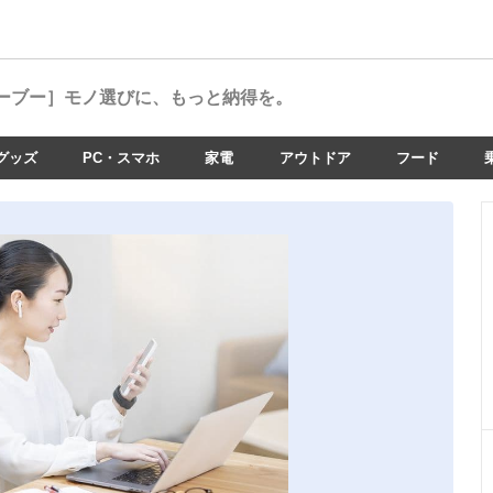
ーブー］
モノ選びに、もっと納得を。
グッズ
PC・スマホ
家電
アウトドア
フード