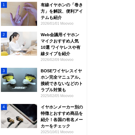
有線イヤホンの「巻き
1
方」を解説、便利アイ
テムも紹介
2026/01/01 Moovoo
Web会議用イヤホン
2
マイクおすすめ人気
10選 ワイヤレスや有
線タイプを紹介
2026/02/09 Moovoo
BOSEワイヤレスイヤ
3
ホン完全マニュアル。
接続できないなどのト
ラブル対策も
2025/02/05 Moovoo
イヤホンメーカー別の
4
特徴とおすすめ商品を
紹介！各国の有名メー
カーをチェック
2025/10/01 Moovoo