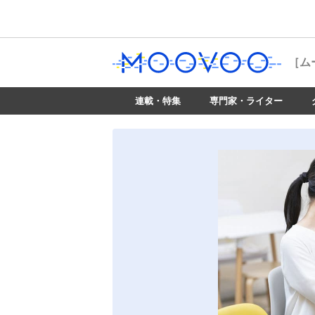
［ム
連載・特集
専門家・ライター