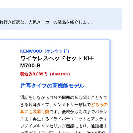
売れ行き好調な、人気メーカーの製品を紹介します。
KENWOOD（ケンウッド）
ワイヤレスヘッドセット KH-
M700-B
税込み9,689円（Amazon）
片耳タイプの高機能モデル
通話をしながら自分の周囲の音も聞くことがで
きる片耳タイプ。シンメトリー形状で
どちらの
耳にも装着可能
です。低域から高域までバラン
スよく再生するドライバーユニットとアクティ
ブノイズキャンセリング機能により、通話相手
の声がクリアに聞こえます。また、2つの高性