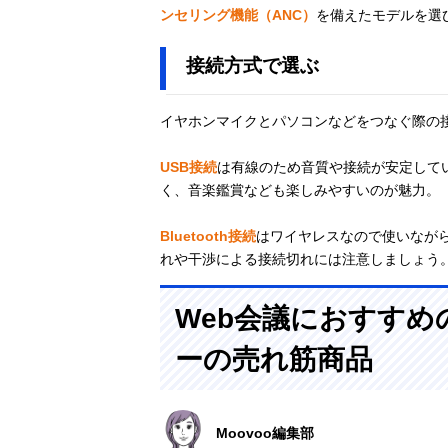
ンセリング機能（ANC）
を備えたモデルを選
接続方式で選ぶ
イヤホンマイクとパソコンなどをつなぐ際の
USB接続
は有線のため音質や接続が安定して
く、音楽鑑賞なども楽しみやすいのが魅力。
Bluetooth接続
はワイヤレスなので使いなが
れや干渉による接続切れには注意しましょう
Web会議におすす
ーの売れ筋商品
Moovoo編集部