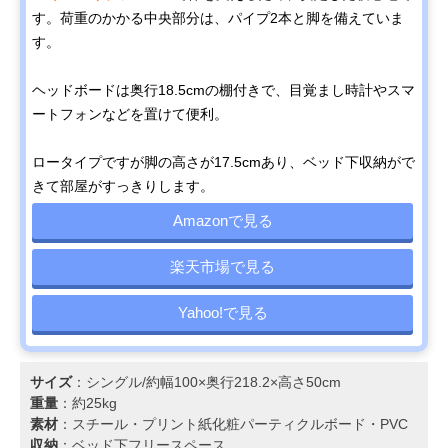
す。荷重のかかる中央部分は、パイプ2本と脚を備えていま
す。
ヘッドボードは奥行18.5cmの棚付きで、目覚まし時計やスマ
ートフォンなどを置けて便利。
ロータイプですが脚の高さが17.5cmあり、ベッド下収納がで
きて部屋がすっきりします。
Amazonで見る
楽天市場で見る
Yahoo!で見る
サイズ
：シングル/約幅100×奥行218.2×高さ50cm
重量
：約25kg
素材
：スチール・プリント紙化粧パーティクルボード・PVC
収納
：ベッド下フリースペース