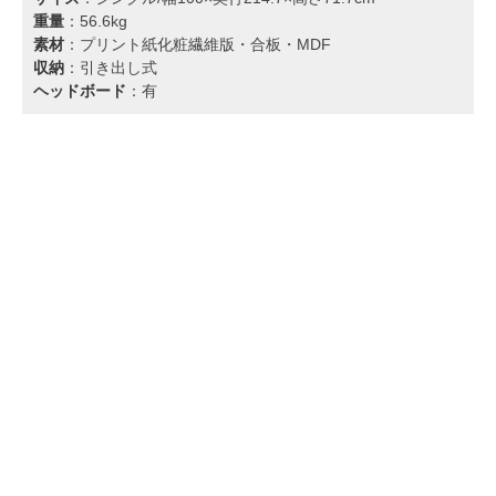
重量
：56.6kg
素材
：プリント紙化粧繊維版・合板・MDF
収納
：引き出し式
ヘッドボード
：有