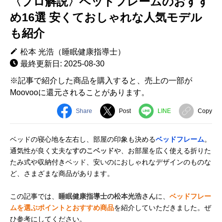
〈プロ解説〉ベッドフレームのおすす
め16選 安くておしゃれな人気モデル
も紹介
松本 光浩（睡眠健康指導士）
最終更新日: 2025-08-30
※記事で紹介した商品を購入すると、売上の一部が
Moovooに還元されることがあります。
Share
Post
LINE
Copy
ベッドの寝心地を左右し、部屋の印象も決める
ベッドフレーム
。
通気性が良く丈夫な
すのこベッド
や、お部屋を広く使える折りた
たみ式や収納付きベッド、安いのにおしゃれなデザインのものな
ど、さまざまな商品があります。
この記事では、
睡眠健康指導士の松本光浩さん
に、
ベッドフレー
ムを選ぶポイントとおすすめ商品
を紹介していただきました。ぜ
ひ参考にしてください。