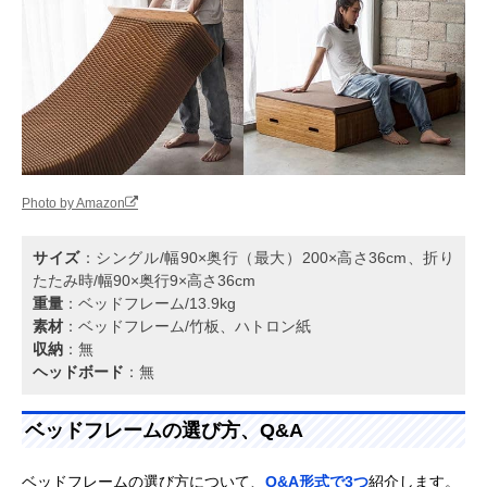
Photo by Amazon
サイズ
：シングル/幅90×奥行（最大）200×高さ36cm、折り
たたみ時/幅90×奥行9×高さ36cm
重量
：ベッドフレーム/13.9kg
素材
：ベッドフレーム/竹板、ハトロン紙
収納
：無
ヘッドボード
：無
ベッドフレームの選び方、Q&A
ベッドフレームの選び方について、
Q&A形式で3つ
紹介します。