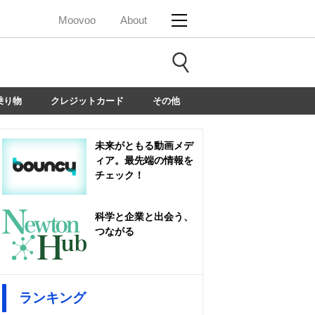
Moovoo
About
乗り物
クレジットカード
その他
未来がともる動画メデ
ィア。最先端の情報を
チェック！
科学と企業と出会う、
つながる
ランキング