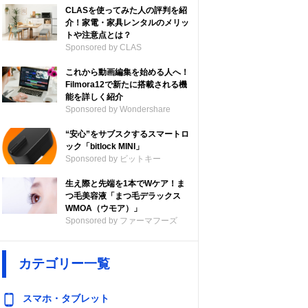
CLASを使ってみた人の評判を紹
介！家電・家具レンタルのメリッ
トや注意点とは？
Sponsored by CLAS
これから動画編集を始める人へ！
Filmora12で新たに搭載される機
能を詳しく紹介
Sponsored by Wondershare
“安心”をサブスクするスマートロ
ック「bitlock MINI」
Sponsored by ビットキー
生え際と先端を1本でWケア！ま
つ毛美容液「まつ毛デラックス
WMOA（ウモア）」
Sponsored by ファーマフーズ
カテゴリー一覧
スマホ・タブレット