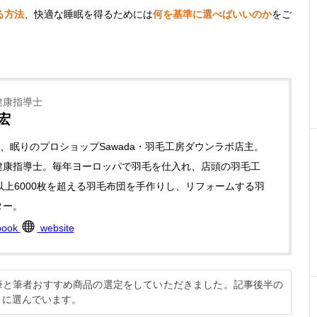
る方法
、快適な睡眠を得るためには
何を基準に選べばいいのか
をご
健康指導士
宏
年、眠りのプロショップSawada・羽毛工房ダウンラボ店主。
健康指導士。毎年ヨーロッパで羽毛を仕入れ、店頭の羽毛工
以上6000枚を超える羽毛布団を手作りし、リフォームする羽
ター。
book
website
執筆と筆者おすすめ商品の選定をしていただきました。記事後半の
とに選んでいます。