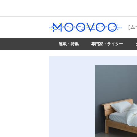
［ム
連載・特集
専門家・ライター