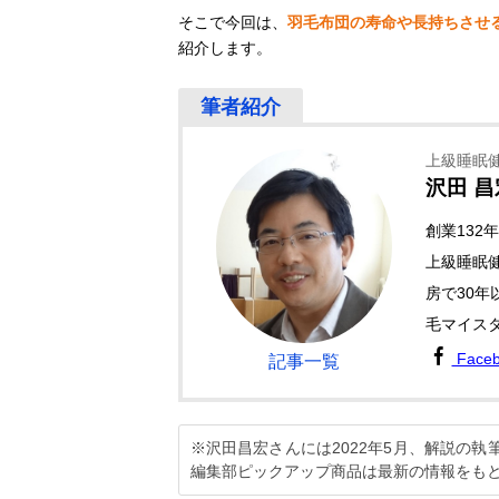
そこで今回は、
羽毛布団の寿命や長持ちさせ
紹介します。
上級睡眠
沢田 昌
創業132
上級睡眠
房で30年
毛マイス
Face
記事一覧
※沢田昌宏さんには2022年5月、解説の
編集部ピックアップ商品は最新の情報をも