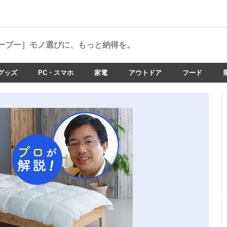
ーブー］
モノ選びに、もっと納得を。
グッズ
PC・スマホ
家電
アウトドア
フード