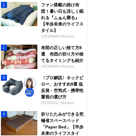
ファン搭載の掛け布
1
団！暑い日も涼しく眠
れる『ふぁん寝る』
【半歩未来のライフス
タイル】
2022/06/04 Moovoo
布団の正しい捨て方8
2
選 布団の切り方や捨
てるタイミングも紹介
2023/04/04 Moovoo
〈プロ解説〉ネックピ
3
ロー、おすすめ9選 低
反発・空気式・携帯性
重視の選び方
2026/03/12 Moovoo
折りたたみができる究
4
極省スペースベッド
「Paper Bed」【半歩
未来のライフスタイ