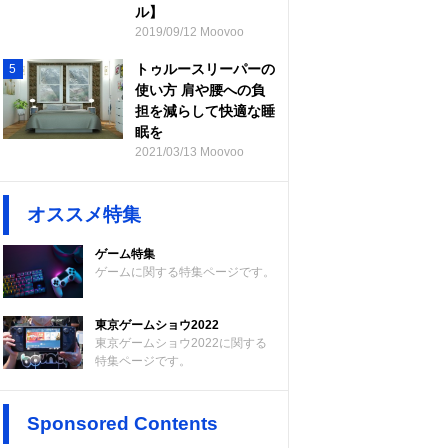
ル】
2019/09/12 Moovoo
トゥルースリーパーの
5
使い方 肩や腰への負
担を減らして快適な睡
眠を
2021/03/13 Moovoo
オススメ特集
ゲーム特集
ゲームに関する特集ページです。
東京ゲームショウ2022
東京ゲームショウ2022に関する
特集ページです。
Sponsored Contents