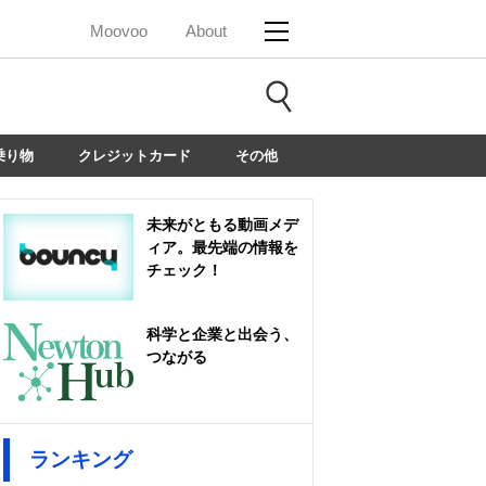
Moovoo
About
乗り物
クレジットカード
その他
未来がともる動画メデ
ィア。最先端の情報を
チェック！
科学と企業と出会う、
つながる
ランキング