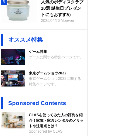
人気のボディスクラブ
5
10選 誕生日プレゼン
トにもおすすめ
2025/04/26 Moovoo
オススメ特集
ゲーム特集
ゲームに関する特集ページです。
東京ゲームショウ2022
東京ゲームショウ2022に関する
特集ページです。
Sponsored Contents
CLASを使ってみた人の評判を紹
介！家電・家具レンタルのメリッ
トや注意点とは？
Sponsored by CLAS