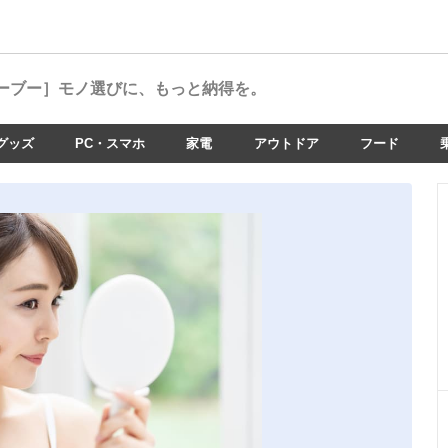
ーブー］
モノ選びに、もっと納得を。
グッズ
PC・スマホ
家電
アウトドア
フード