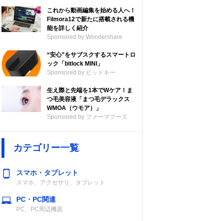
これから動画編集を始める人へ！
Filmora12で新たに搭載される機
能を詳しく紹介
Sponsored by Wondershare
“安心”をサブスクするスマートロ
ック「bitlock MINI」
Sponsored by ビットキー
生え際と先端を1本でWケア！ま
つ毛美容液「まつ毛デラックス
WMOA（ウモア）」
Sponsored by ファーマフーズ
カテゴリー一覧
スマホ・タブレット
スマホ、アクセサリ、タブレット
PC・PC関連
PC、PC周辺機器