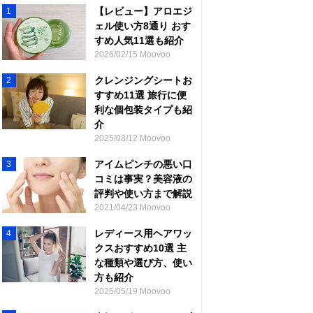
【レビュー】アロエジ
1
ェル使い方8通り おす
すめ人気11選も紹介
2026/02/15 Moovoo
クレンジングシートお
2
すすめ11選 旅行に便
利な個包装タイプも紹
介
2025/08/12 Moovoo
アイムピンチの悪い口
3
コミは事実？美容液の
評判や使い方まで解説
2021/04/23 Moovoo
レディース用ヘアワッ
4
クスおすすめ10選 主
な種類や選び方、使い
方も紹介
2025/05/19 Moovoo