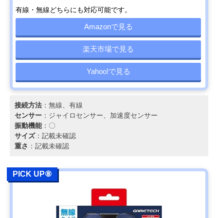
有線・無線どちらにも対応可能です。
Amazonで見る
楽天市場で見る
Yahoo!で見る
接続方法
：無線、有線
センサー
：ジャイロセンサー、加速度センサー
振動機能
：〇
サイズ
：記載未確認
重さ
：記載未確認
PICK UP⑧