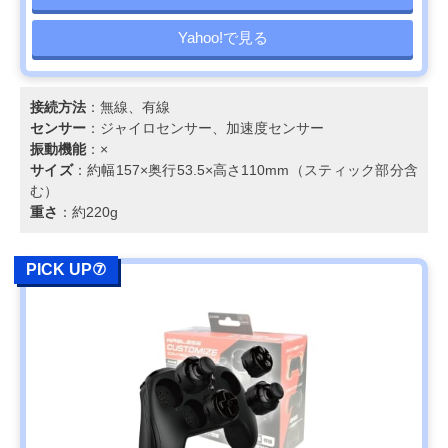
Yahoo!で見る
接続方法
：無線、有線
センサー
：ジャイロセンサー、加速度センサー
振動機能
：×
サイズ
：約幅157×奥行53.5×高さ110mm（スティック部分含
む）
重さ
：約220g
PICK UP⑦