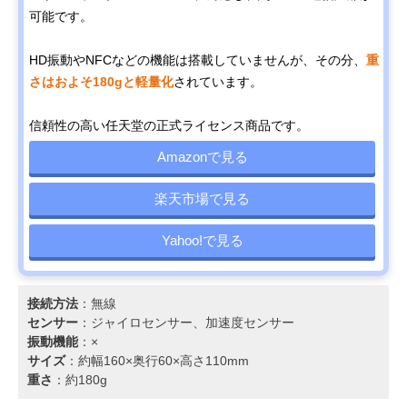
可能です。
HD振動やNFCなどの機能は搭載していませんが、その分、
重
さはおよそ180gと軽量化
されています。
信頼性の高い任天堂の正式ライセンス商品です。
Amazonで見る
楽天市場で見る
Yahoo!で見る
接続方法
：無線
センサー
：ジャイロセンサー、加速度センサー
振動機能
：×
サイズ
：約幅160×奥行60×高さ110mm
重さ
：約180g