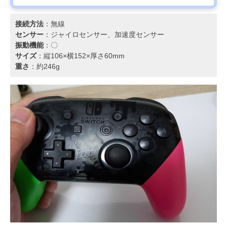
接続方法
：無線
センサー
：ジャイロセンサー、加速度センサー
振動機能
：〇
サイズ
：縦106×横152×厚さ60mm
重さ
：約246g