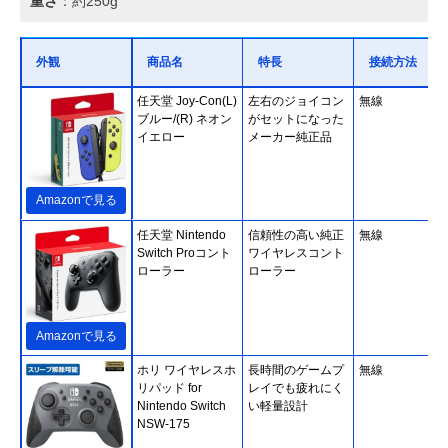
重さ
：約250g
外観
商品名
特長
接続方法
任天堂 Joy-Con(L)
左右のジョイコン
無線
ブルー/(R) ネオン
がセットになった
イエロー
メーカー純正品
Amazonで見る
任天堂 Nintendo
信頼性の高い純正
無線
Switch Proコント
ワイヤレスコント
ローラー
ローラー
Amazonで見る
ホリ ワイヤレスホ
長時間のゲームプ
無線
リパッド for
レイでも疲れにく
Nintendo Switch
い軽量設計
NSW-175