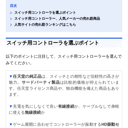
目次
スイッチ用コントローラを選ぶポイント
スイッチ用コントローラー、人気メーカーの売れ筋商品
人気サイトの売れ筋ランキングはこちら
スイッチ用コントローラを選ぶポイント
以下のポイントに注目して、スイッチ用コントローラーを選んで
みてください。
▼
任天堂の純正品
は、スイッチとの相性など信頼性の高さが
魅力。
サードパーティ製品
は比較的価格が抑えられていま
す。任天堂ライセンス商品や、独自機能を備えた商品もあり
ます。
▼
充電を気にしなくて良い
有線接続
か、ケーブルなしで身軽
に使える
無線接続
か
▼
ゲーム展開に合わせてコントローラーが振動する
HD振動セ