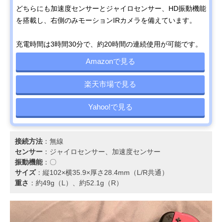
どちらにも加速度センサーとジャイロセンサー、HD振動機能
を搭載し、右側のみモーションIRカメラを備えています。
充電時間は3時間30分で、約20時間の連続使用が可能です。
Amazonで見る
楽天市場で見る
Yahoo!で見る
接続方法
：無線
センサー
：ジャイロセンサー、加速度センサー
振動機能
：〇
サイズ
：縦102×横35.9×厚さ28.4mm（L/R共通）
重さ
：約49g（L）、約52.1g（R）