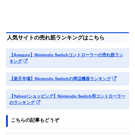
ントローラー
ALG-NSCMCK
ゲームテック ワイ
PS系コントローラ
無線、有線
Amazonで見る
ヤレスシンメトリ
ーに使い慣れた方
ーパッドProSW
におすすめ
SWF2323
人気サイトの売れ筋ランキングはこちら
ホリ ホリパッド
FPSゲームに適し
有線
Amazonで見る
FPS for Nintendo
たモーションエイ
【Amazon】Nintendo Switchコントローラーの売れ筋ラン
Switch/PC NSW-
ム機能を搭載
326
キング
【楽天市場】Nintendo Switchの周辺機器ランキング
【Yahoo!ショッピング】Nintendo Switch用コントローラー
のランキング
こちらの記事もどうぞ