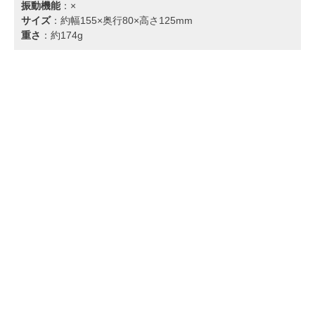
振動機能
：×
サイズ
：約幅155×奥行80×高さ125mm
重さ
：約174g