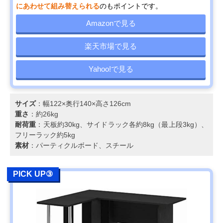
にあわせて組み替えられる
のもポイントです。
Amazonで見る
楽天市場で見る
Yahoo!で見る
サイズ
：幅122×奥行140×高さ126cm
重さ
：約26kg
耐荷重
：天板約30kg、サイドラック各約8kg（最上段3kg）、
フリーラック約5kg
素材
：パーティクルボード、スチール
PICK UP③