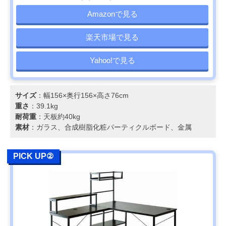
Amazonで見る
楽天市場で見る
Yahoo!で見る
サイズ
：幅156×奥行156×高さ76cm
重さ
：39.1kg
耐荷重
：天板約40kg
素材
：ガラス、合成樹脂化粧パーティクルボード、金属
PICK UP②