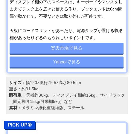
ディスプレイ棚の下のスペースは、キーボードやマウスをし
まえてデスク上を広々と使える作り。ブックエンドは6cm間
隔で動かせて、不要なときは取り外しが可能です。
天板にコードスリットがあったり、電源タップが置ける収納
棚があったりするのもうれしいポイントです。
楽天市場で見る
Yahoo!で見る
サイズ
：幅120×奥行79.5×高さ80.5cm
重さ
：約31.5kg
耐荷重
：天板約30kg、ディスプレイ棚約15kg、サイドラック
（固定棚各15kg/可動棚5kg）など
素材
：メラミン紙化粧繊維版、スチール
PICK UP⑥