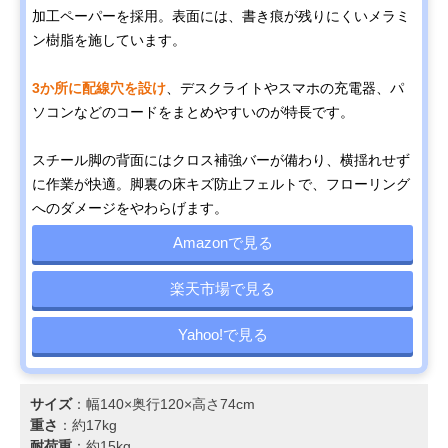
加工ペーパーを採用。表面には、書き痕が残りにくいメラミ
ン樹脂を施しています。
3か所に配線穴を設け
、デスクライトやスマホの充電器、パ
ソコンなどのコードをまとめやすいのが特長です。
スチール脚の背面にはクロス補強バーが備わり、横揺れせず
に作業が快適。脚裏の床キズ防止フェルトで、フローリング
へのダメージをやわらげます。
Amazonで見る
楽天市場で見る
Yahoo!で見る
サイズ
：幅140×奥行120×高さ74cm
重さ
：約17kg
耐荷重
：約15kg