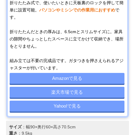
折りたたみ式で、使いたいときに天板裏のロックを押して簡
単に設置可能。
パソコンやミシンでの作業用におすすめ
で
す。
折りたたんだときの厚みは、6.5cmとスリムサイズに。家具
の隙間やちょっとしたスペースに立てかけて収納でき、場所
をとりません。
組み立ては不要の完成品です。ガタつきを押さえられるアジ
ャスターが付いています。
Amazonで見る
楽天市場で見る
Yahoo!で見る
サイズ
：幅90×奥行60×高さ70.5cm
重さ
：9.5kg