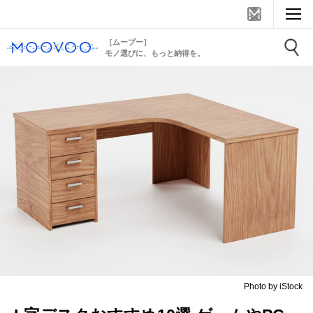
［ムーブー］
モノ選びに、もっと納得を。
Photo by iStock