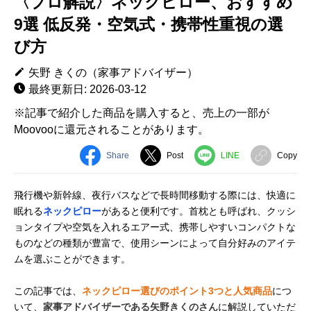
〈プロ解説〉ネックピロー、おすすめ
9選 低反発・空気式・携帯性重視の選
び方
矢野 きくの（家事アドバイザー）
最終更新日: 2026-03-12
※記事で紹介した商品を購入すると、売上の一部が
Moovooに還元されることがあります。
Share
Post
LINE
Copy
飛行機や新幹線、夜行バスなどで長時間移動する際には、快適に
眠れる
ネックピロー
があると便利です。首枕とも呼ばれ、クッシ
ョンタイプや空気を入れるエアー式、携帯しやすいコンパクトな
ものなどの種類が豊富で、使用シーンによって自分好みのアイテ
ムを選ぶことができます。
この記事では、
ネックピロー選びのポイント3つと人気商品
につ
いて、
家事アドバイザーである矢野きくのさん
に解説していただ