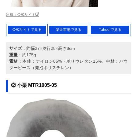
出典：公式サイト
公式サイトで見る
楽天市場で見る
Yahoo!で見る
サイズ
：約幅27×奥行28×高さ8cm
重量
：約175g
素材
：本体：ナイロン85%・ポリウレタン15%、中材：パウ
ダービーズ（発泡ポリスチレン）
② 小栗 MTR1005-05