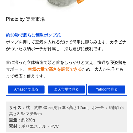
Photo by 楽天市場
約30秒で膨らむ簡単ポンプ式
ポンプを押して空気を入れるだけで簡単に膨らみます。カラビナ
がついた収納ポーチが付属し、持ち運びに便利です。
首に沿った立体構造で頭と首をしっかりと支え、快適な寝姿勢を
サポート。
空気の量で高さを調節できる
ため、大人から子ども
まで幅広く使えます。
Amazonで見る
楽天市場で見る
Yahoo!で見る
サイズ
：枕：約幅30.5×奥行30×高さ12cm、ポーチ：約幅17×
高さ8.5×マチ8cm
重量
：約230g
素材
：ポリエステル・PVC