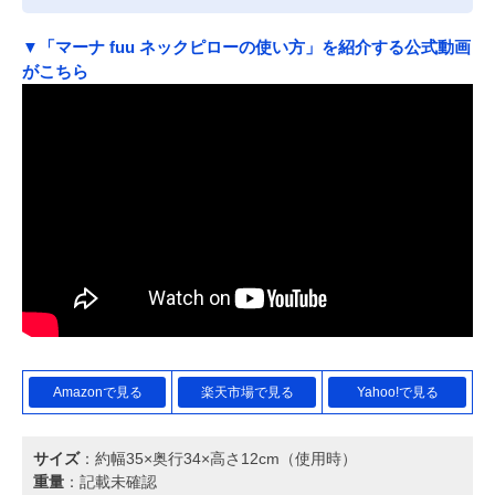
▼「マーナ fuu ネックピローの使い方」を紹介する公式動画
がこちら
Amazonで見る
楽天市場で見る
Yahoo!で見る
サイズ
：約幅35×奥行34×高さ12cm（使用時）
重量
：記載未確認