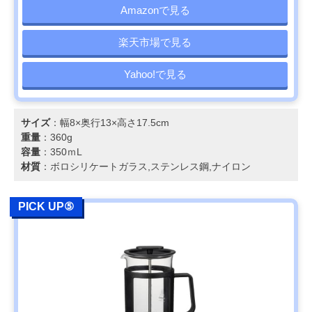
Amazonで見る
楽天市場で見る
Yahoo!で見る
サイズ
：幅8×奥行13×高さ17.5cm
重量
：360g
容量
：350ｍL
材質
：ボロシリケートガラス,ステンレス鋼,ナイロン
PICK UP⑤