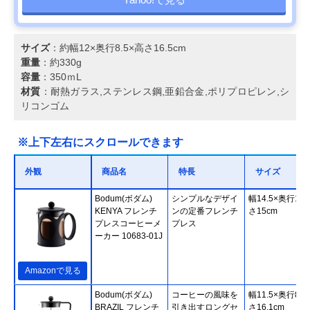
サイズ
：約幅12×奥行8.5×高さ16.5cm
重量
：約330g
容量
：350ｍL
材質
：耐熱ガラス,ステンレス鋼,亜鉛合金,ポリプロピレン,シ
リコンゴム
※上下左右にスクロールできます
外観
商品名
特長
サイズ
‎Bodum(ボダム)
シンプルなデザイ
幅14.5×奥行11
KENYA フレンチ
ンの定番フレンチ
さ15cm
プレスコーヒーメ
プレス
ーカー 10683-01J
Amazonで見る
Bodum(ボダム)
コーヒーの風味を
幅11.5×奥行8×
BRAZIL フレンチ
引き出すロングセ
さ16.1cm