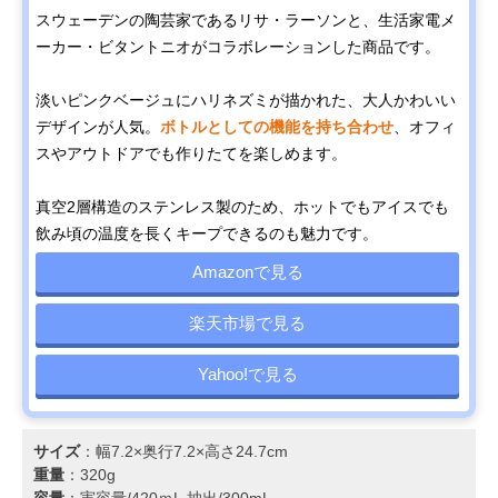
スウェーデンの陶芸家であるリサ・ラーソンと、生活家電メ
ーカー・ビタントニオがコラボレーションした商品です。
淡いピンクベージュにハリネズミが描かれた、大人かわいい
デザインが人気。
ボトルとしての機能を持ち合わせ
、オフィ
スやアウトドアでも作りたてを楽しめます。
真空2層構造のステンレス製のため、ホットでもアイスでも
飲み頃の温度を長くキープできるのも魅力です。
Amazonで見る
楽天市場で見る
Yahoo!で見る
サイズ
：幅7.2×奥行7.2×高さ24.7cm
重量
：320g
容量
：実容量/420ｍL,抽出/300mL