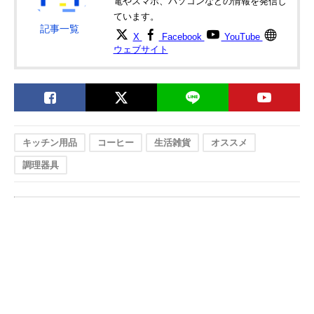
電やスマホ、パソコンなどの情報を発信し
ブレイクタイム コ
を楽しめる
ーヒープレス
ています。
記事一覧
350ml HB-552
X
Facebook
YouTube
ウェブサイト
キッチン用品
コーヒー
生活雑貨
オススメ
調理器具