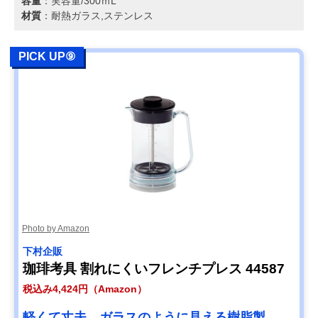
容量
：実容量/300ｍL
材質
：耐熱ガラス,ステンレス
PICK UP⑨
Photo by Amazon
下村企販
珈琲考具 割れにくいフレンチプレス 44587
税込み4,424円（Amazon）
軽くて丈夫、ガラスのように見える樹脂製