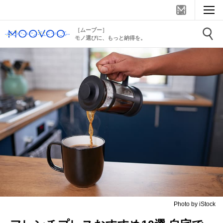
［ムーブー］
モノ選びに、もっと納得を。
Photo by iStock