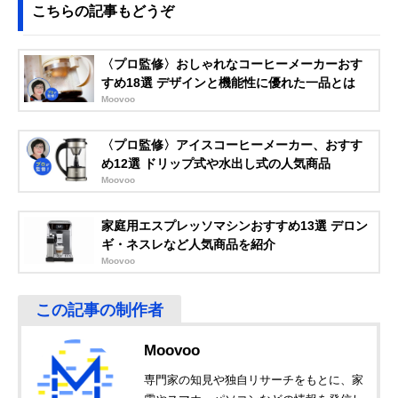
こちらの記事もどうぞ
Amazonで見る
〈プロ監修〉おしゃれなコーヒーメーカーおす
Bodum(ボダム)
アウトドアでも活
幅8×奥行9×高さ
Amazonで見る
すめ18選 デザインと機能性に優れた一品とは
TRAVEL PRESS
躍。すべりにくい
18.5cm
Moovoo
SET ポータブルコ
シリコンバンド付
ーヒーメーカー
き
K11067
〈プロ監修〉アイスコーヒーメーカー、おすす
め12選 ドリップ式や水出し式の人気商品
mhエンタープラ
ハリネズミがキュ
幅7.2×奥行7.2×
Amazonで見る
Moovoo
イズ Vitantonio コ
ートなボトルにも
さ24.7cm
ーヒープレスボト
なる2in1
ル コトル VCB-
家庭用エスプレッソマシンおすすめ13選 デロン
10-LS
ギ・ネスレなど人気商品を紹介
HARIO(ハリオ) ハ
ステンレスフレー
幅11×奥行7.8×
楽天市場で見る
Moovoo
リオール・ブライ
ムを使ったスタイ
さ17.9cm
トJ THJN-2HSV
リッシュな見た目
下村企販 珈琲考具
軽くて丈夫。ガラ
幅12.5×奥行8.6
Amazonで見る
割れにくいフレン
スのように見える
高さ17cm
チプレス 44587
樹脂製
Moovoo
パール金属
お手頃価格で気軽
約幅12×奥行8.5
Amazonで見る
専門家の知見や独自リサーチをもとに、家
(PEARL METAL)
にフレンチプレス
高さ16.5cm