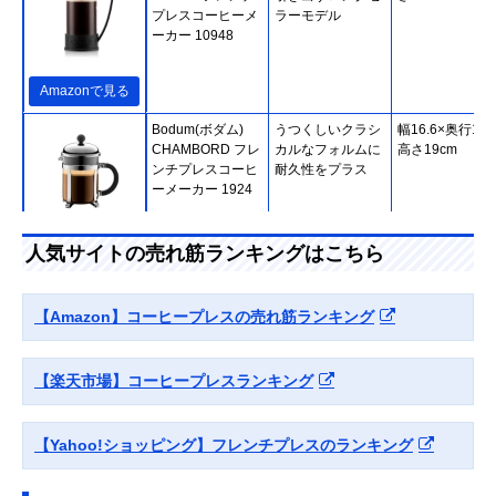
プレスコーヒーメ
ラーモデル
ーカー 10948
Amazonで見る
Bodum(ボダム)
うつくしいクラシ
幅16.6×奥行10.
CHAMBORD フレ
カルなフォルムに
高さ19cm
ンチプレスコーヒ
耐久性をプラス
ーメーカー 1924
Amazonで見る
人気サイトの売れ筋ランキングはこちら
BIALETTI(ビアレ
見た目も使い勝手
幅8×奥行13×高
ッティ) コーヒー
も追求したデザイ
17.5cm
【Amazon】コーヒープレスの売れ筋ランキング
プレス プレツィオ
ン
ーザ
【楽天市場】コーヒープレスランキング
Amazonで見る
HARIO(ハリオ) カ
コーヒー豆の個性
幅13.9×奥行9.3
【Yahoo!ショッピング】フレンチプレスのランキング
フェプレス・U
を引き出す日本メ
高17.2cm
CPU-4-B
ーカー製