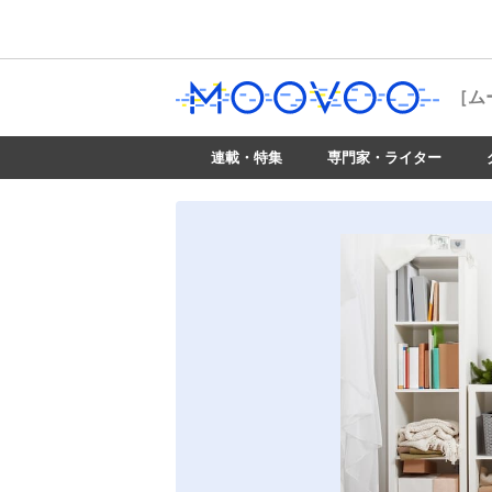
［ム
連載・特集
専門家・ライター