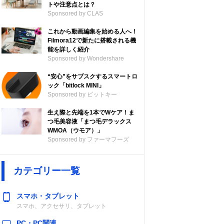
トや注意点とは？
Sponsored by CLAS
これから動画編集を始める人へ！
Filmora12で新たに搭載される機
能を詳しく紹介
Sponsored by Wondershare
“安心”をサブスクするスマートロ
ック「bitlock MINI」
Sponsored by ビットキー
生え際と先端を1本でWケア！ま
つ毛美容液「まつ毛デラックス
WMOA（ウモア）」
Sponsored by ファーマフーズ
カテゴリー一覧
スマホ・タブレット
スマホ、アクセサリ、タブレット
PC・PC関連