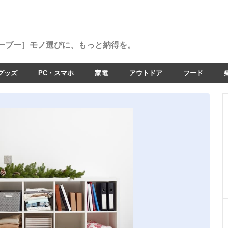
ーブー］
モノ選びに、もっと納得を。
グッズ
PC・スマホ
家電
アウトドア
フード