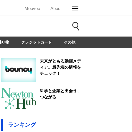
Moovoo
About
乗り物
クレジットカード
その他
未来がともる動画メデ
ィア。最先端の情報を
チェック！
科学と企業と出会う、
つながる
ランキング