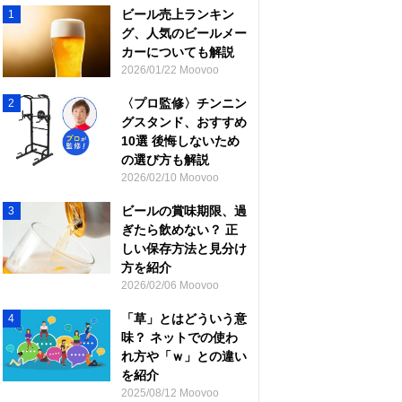
ビール売上ランキン
1
グ、人気のビールメー
カーについても解説
2026/01/22 Moovoo
〈プロ監修〉チンニン
2
グスタンド、おすすめ
10選 後悔しないため
の選び方も解説
2026/02/10 Moovoo
ビールの賞味期限、過
3
ぎたら飲めない？ 正
しい保存方法と見分け
方を紹介
2026/02/06 Moovoo
「草」とはどういう意
4
味？ ネットでの使わ
れ方や「ｗ」との違い
を紹介
2025/08/12 Moovoo