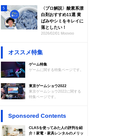
〈プロ解説〉酸素系漂
5
白剤おすすめ11選 黄
ばみやシミをキレイに
落としたい！
2026/02/01 Moovoo
オススメ特集
ゲーム特集
ゲームに関する特集ページです。
東京ゲームショウ2022
東京ゲームショウ2022に関する
特集ページです。
Sponsored Contents
CLASを使ってみた人の評判を紹
介！家電・家具レンタルのメリッ