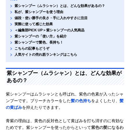
紫シャンプー（ムラシャン）とは、どんな効果があるの？
私が、紫シャンプーを使う理由
値段・使い勝手の良さ・手に入れやすさに注目
実際に使って感じた効果
＜編集部PICK UP＞紫シャンプーの人気商品
紫シャンプーの「使い方」を紹介
紫シャンプーで髪色、長持ち！
こちらの記事もどうぞ
人気サイトの売れ筋ランキングはこちら
紫シャンプー（ムラシャン）とは、どんな効果が
あるの？
紫シャンプーはムラシャンとも呼ばれ、紫色の色素が入ったシャ
ンプーです。ブリーチカラーをした
髪の色持ち
をよくしたり、
髪
の黄ばみ
を抑えたりできます。
青紫の理由は、黄色の反対色として黄ばみを打ち消すのに有効な
ためです。紫シャンプーを使ったからといって
紫色の髪になるわ