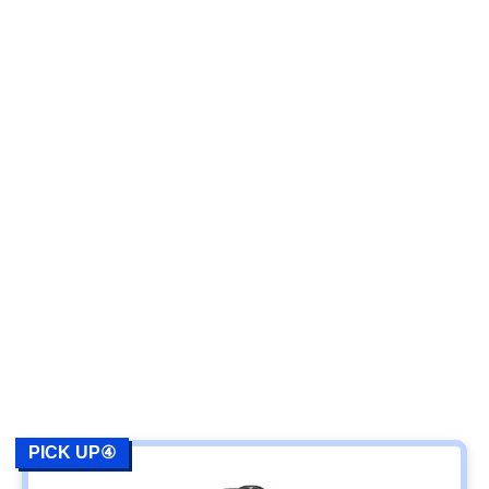
PICK UP④