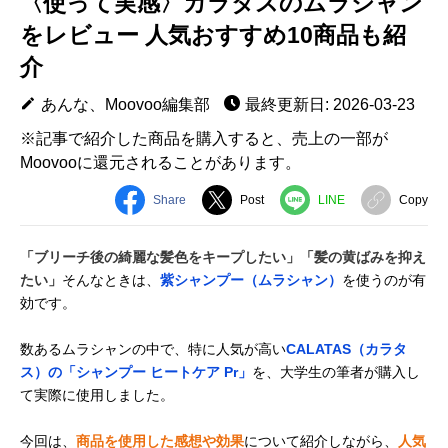
〈使って実感〉カラタスのムラシャン
をレビュー 人気おすすめ10商品も紹
介
あんな、Moovoo編集部
最終更新日: 2026-03-23
※記事で紹介した商品を購入すると、売上の一部が
Moovooに還元されることがあります。
Share
Post
LINE
Copy
「ブリーチ後の綺麗な髪色をキープしたい」「髪の黄ばみを抑え
たい」
そんなときは、
紫シャンプー（ムラシャン）
を使うのが有
効です。
数あるムラシャンの中で、特に人気が高い
CALATAS（カラタ
ス）の「シャンプー ヒートケア Pr」
を、大学生の筆者が購入し
て実際に使用しました。
今回は、
商品を使用した感想や効果
について紹介しながら、
人気