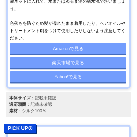
濯ネットに入れて、水またはぬるま湯の弱水流で洗いましょ
う。
色落ちを防ぐため髪が濡れたまま着用したり、ヘアオイルや
トリートメント剤をつけて使用したりしないよう注意してく
ださい。
Amazonで見る
楽天市場で見る
Yahoo!で見る
本体サイズ
：記載未確認
適応頭囲
：記載未確認
素材
：シルク100％
PICK UP⑦