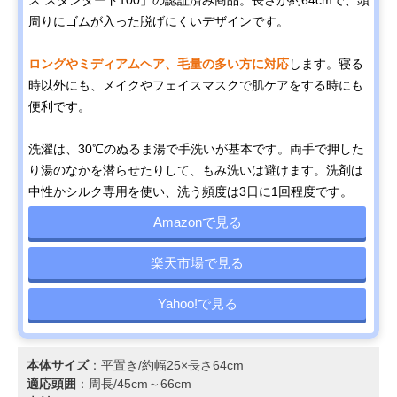
周りにゴムが入った脱げにくいデザインです。
ロングやミディアムヘア、毛量の多い方に対応
します。寝る
時以外にも、メイクやフェイスマスクで肌ケアをする時にも
便利です。
洗濯は、30℃のぬるま湯で手洗いが基本です。両手で押した
り湯のなかを潜らせたりして、もみ洗いは避けます。洗剤は
中性かシルク専用を使い、洗う頻度は3日に1回程度です。
Amazonで見る
楽天市場で見る
Yahoo!で見る
本体サイズ
：平置き/約幅25×長さ64cm
適応頭囲
：周長/45cm～66cm