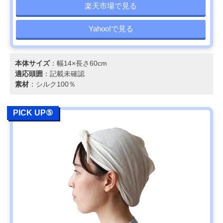
楽天市場で見る
Yahoo!で見る
本体サイズ
：幅14×長さ60cm
適応頭囲
：記載未確認
素材
：シルク100％
PICK UP⑤