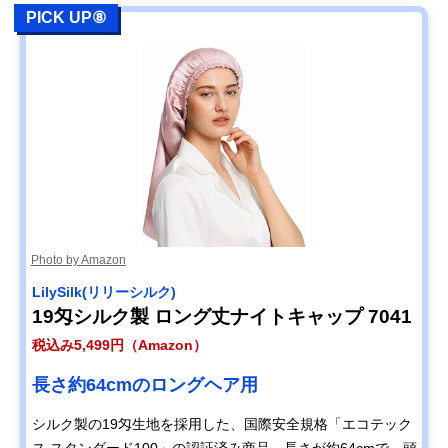
PICK UP⑧
Photo by Amazon
LilySilk(リリーシルク)
19匁シルク製 ロング丈ナイトキャップ 7041
税込み5,499円（Amazon）
長さ約64cmのロングヘア用
シルク製の19匁生地を採用した、国際安全規格「エコテック
ス スタンダード100」の認証済み商品。長さが約64cmで、頭