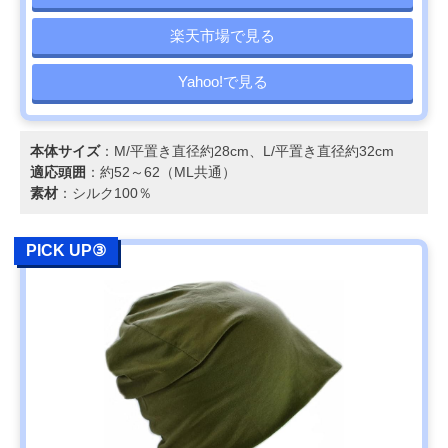
楽天市場で見る
Yahoo!で見る
本体サイズ
：M/平置き直径約28cm、L/平置き直径約32cm
適応頭囲
：約52～62（ML共通）
素材
：シルク100％
PICK UP③