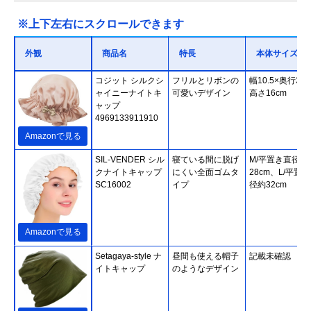
※上下左右にスクロールできます
外観
商品名
特長
本体サイズ
コジット シルクシ
フリルとリボンの
幅10.5×奥行3.6
ャイニーナイトキ
可愛いデザイン
高さ16cm
ャップ
4969133911910
Amazonで見る
SIL-VENDER シル
寝ている間に脱げ
M/平置き直径約
クナイトキャップ
にくい全面ゴムタ
28cm、L/平置
SC16002
イプ
径約32cm
Amazonで見る
Setagaya-style ナ
昼間も使える帽子
記載未確認
イトキャップ
のようなデザイン