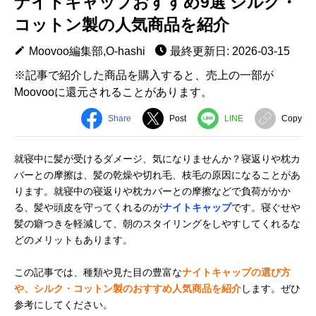
ナイトキャップおすすめ9選 シルク・
コットン製の人気商品を紹介
Moovoo編集部,O-hashi
最終更新日: 2026-03-15
※記事で紹介した商品を購入すると、売上の一部が
Moovooに還元されることがあります。
Share
Post
LINE
Copy
就寝中に髪が受けるダメージ、気になりませんか？寝返りや枕カ
バーとの摩擦は、髪の乾燥や切れ毛、枝毛の原因になることがあ
ります。就寝中の寝返りや枕カバーとの摩擦などで負荷がかか
る、髪や頭皮を守ってくれるのが
ナイトキャップ
です。寝ぐせや
髪の癖つきを軽減して、朝のスタイリングをしやすしてくれるな
どのメリットもあります。
この記事では、種類や見た目の豊富な
ナイトキャップの選び方
や、シルク・コットン製のおすすめ人気商品を紹介
します。ぜひ
参考にしてください。