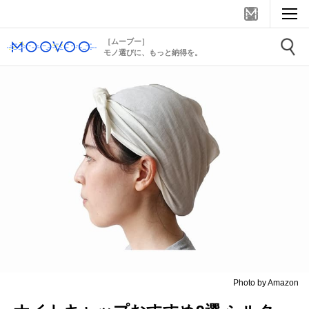
［ムーブー］
モノ選びに、もっと納得を。
Photo by Amazon