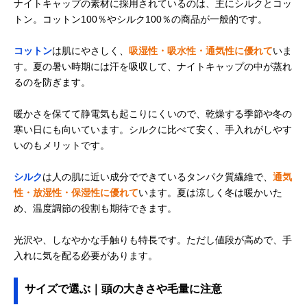
ナイトキャップの素材に採用されているのは、主にシルクとコッ
トン。コットン100％やシルク100％の商品が一般的です。
コットン
は肌にやさしく、
吸湿性・吸水性・通気性に優れて
いま
す。夏の暑い時期には汗を吸収して、ナイトキャップの中が蒸れ
るのを防ぎます。
暖かさを保てて静電気も起こりにくいので、乾燥する季節や冬の
寒い日にも向いています。シルクに比べて安く、手入れがしやす
いのもメリットです。
シルク
は人の肌に近い成分でできているタンパク質繊維で、
通気
性・放湿性・保湿性に優れて
います。夏は涼しく冬は暖かいた
め、温度調節の役割も期待できます。
光沢や、しなやかな手触りも特長です。ただし値段が高めで、手
入れに気を配る必要があります。
サイズで選ぶ｜頭の大きさや毛量に注意