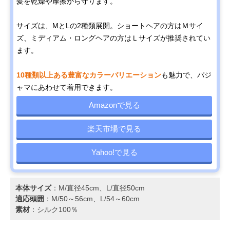
髪を乾燥や摩擦から守ります。
サイズは、MとLの2種類展開。ショートヘアの方はＭサイ
ズ、ミディアム・ロングヘアの方はＬサイズが推奨されてい
ます。
10種類以上ある豊富なカラーバリエーション
も魅力で、パジ
ャマにあわせて着用できます。
Amazonで見る
楽天市場で見る
Yahoo!で見る
本体サイズ
：M/直径45cm、L/直径50cm
適応頭囲
：M/50～56cm、L/54～60cm
素材
：シルク100％