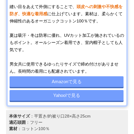
縫い目をあえて外側にすることで、
頭皮への刺激や不快感を
防ぎ、快適な着用感
に仕上げています。素材は、柔らかくて
伸縮性のあるオーガニックコットン100％です。
夏は吸汗・冬は防寒に優れ、UVカット加工が施されているの
もポイント。オールシーズン着用でき、室内帽子としても人
気です。
男女共に使用できるゆったりサイズで締め付けがありませ
ん。長時間の着用にも配慮されています。
Amazonで見る
Yahoo!で見る
本体サイズ
：平置き/約被り口28×高さ25cm
適応頭囲
：フリー
素材
：コットン100％