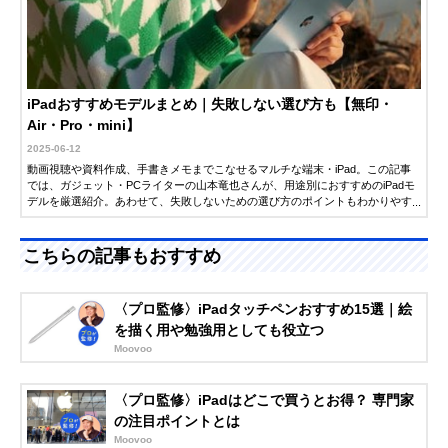
iPadおすすめモデルまとめ｜失敗しない選び方も【無印・
Air・Pro・mini】
2025-06-12
動画視聴や資料作成、手書きメモまでこなせるマルチな端末・iPad。この記事
では、ガジェット・PCライターの山本竜也さんが、用途別におすすめのiPadモ
デルを厳選紹介。あわせて、失敗しないための選び方のポイントもわかりやす
く解説します。「そろそろiPadを買いたい」「どのモデルを選べばいいか迷っ
ている」という人は、ぜひチェックしてみてください。
こちらの記事もおすすめ
〈プロ監修〉iPadタッチペンおすすめ15選｜絵
を描く用や勉強用としても役立つ
Moovoo
〈プロ監修〉iPadはどこで買うとお得？ 専門家
の注目ポイントとは
Moovoo