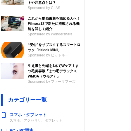
トや注意点とは？
Sponsored by CLAS
これから動画編集を始める人へ！
Filmora12で新たに搭載される機
能を詳しく紹介
Sponsored by Wondershare
“安心”をサブスクするスマートロ
ック「bitlock MINI」
Sponsored by ビットキー
生え際と先端を1本でWケア！ま
つ毛美容液「まつ毛デラックス
WMOA（ウモア）」
Sponsored by ファーマフーズ
カテゴリー一覧
スマホ・タブレット
スマホ、アクセサリ、タブレット
PC・PC関連