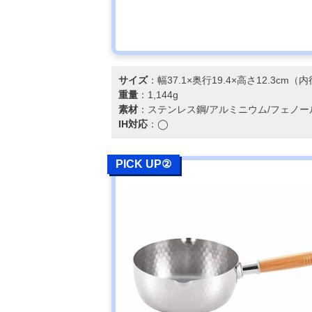
サイズ
：幅37.1×奥行19.4×高さ12.3cm（
重量
：1,144g
素材
：ステンレス鋼/アルミニウム/フェノー
IH対応
：◯
PICK UP②