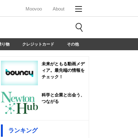
Moovoo
About
乗り物
クレジットカード
その他
未来がともる動画メデ
ィア。最先端の情報を
チェック！
科学と企業と出会う、
つながる
ランキング