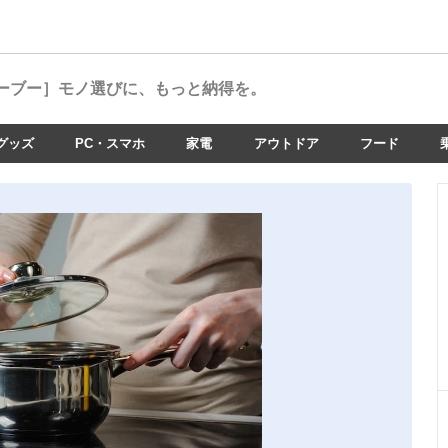
ーブー］
モノ選びに、もっと納得を。
グッズ
PC・スマホ
家電
アウトドア
フード