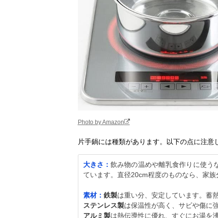
Photo by Amazon
片手鍋には種類があります。以下の点に注意
大きさ：
飲み物の温めや離乳食作りに使う
ています。直径20cm程度のものなら、家
素材：
鉄製
は重い分、安定しています。蓄
ステンレス製
は保温性が高く、サビや傷に
アルミ製
は熱伝導性に優れ、すぐにお湯を