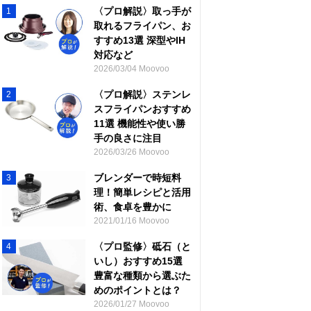
〈プロ解説〉取っ手が
1
取れるフライパン、お
すすめ13選 深型やIH
対応など
2026/03/04 Moovoo
〈プロ解説〉ステンレ
2
スフライパンおすすめ
11選 機能性や使い勝
手の良さに注目
2026/03/26 Moovoo
ブレンダーで時短料
3
理！簡単レシピと活用
術、食卓を豊かに
2021/01/16 Moovoo
〈プロ監修〉砥石（と
4
いし）おすすめ15選
豊富な種類から選ぶた
めのポイントとは？
2026/01/27 Moovoo