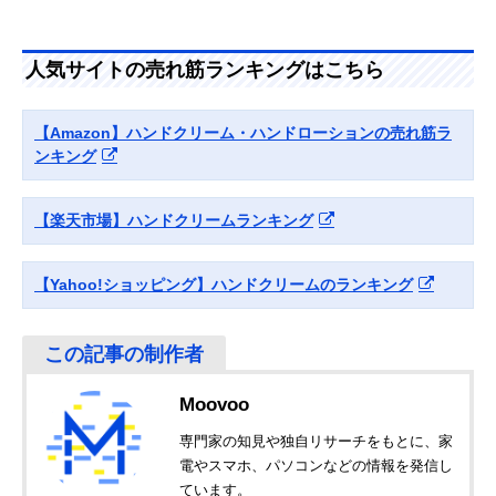
無印良品 敏感肌用
使いやすいワンタ
50g
Amazonで見る
ハンドクリーム
ッチキャップ式
44620908
人気サイトの売れ筋ランキングはこちら
ローラメルシエ ハ
甘いバニラのスイ
50gまたは
Amazonで見る
ンドクリーム アン
ーツな香り
59g（パッケー
バーバニラ
による）
【Amazon】ハンドクリーム・ハンドローションの売れ筋ラ
ンキング
フェルナンダ フレ
やさしい香りで練
50g
Amazonで見る
グランスリッチハ
り香水のようなハ
ンドクリーム ピン
ンドクリーム
【楽天市場】ハンドクリームランキング
クエウフォリア
【Yahoo!ショッピング】ハンドクリームのランキング
Moovoo
専門家の知見や独自リサーチをもとに、家
電やスマホ、パソコンなどの情報を発信し
ています。