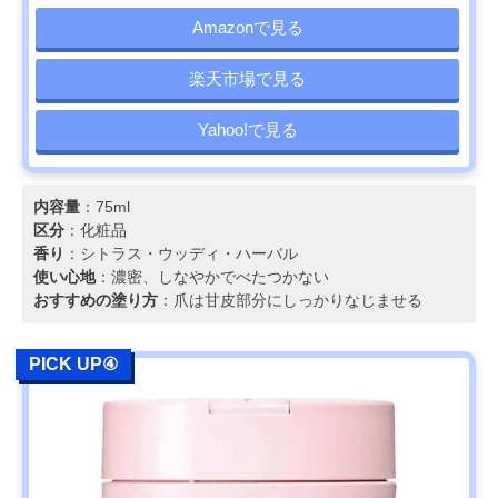
Amazonで見る
楽天市場で見る
Yahoo!で見る
内容量
：75ml
区分
：化粧品
香り
：シトラス・ウッディ・ハーバル
使い心地
：濃密、しなやかでべたつかない
おすすめの塗り方
：爪は甘皮部分にしっかりなじませる
PICK UP④