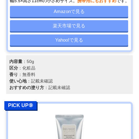
幅5.5×高さ11cmの小さめサイズ。
携帯用にもおすすめ
です。
Amazonで見る
楽天市場で見る
Yahoo!で見る
内容量
：50g
区分
：化粧品
香り
：無香料
使い心地
：記載未確認
おすすめの塗り方
：記載未確認
PICK UP⑨