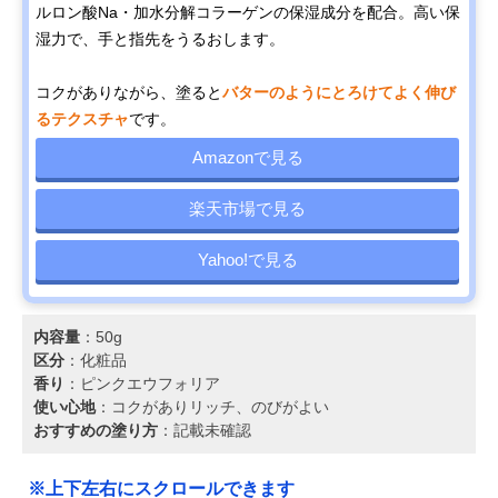
ルロン酸Na・加水分解コラーゲンの保湿成分を配合。高い保
湿力で、手と指先をうるおします。
コクがありながら、塗ると
バターのようにとろけてよく伸び
るテクスチャ
です。
Amazonで見る
楽天市場で見る
Yahoo!で見る
内容量
：50g
区分
：化粧品
香り
：ピンクエウフォリア
使い心地
：コクがありリッチ、のびがよい
おすすめの塗り方
：記載未確認
※上下左右にスクロールできます