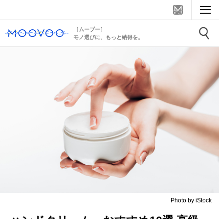
［ムーブー］
モノ選びに、もっと納得を。
Photo by iStock