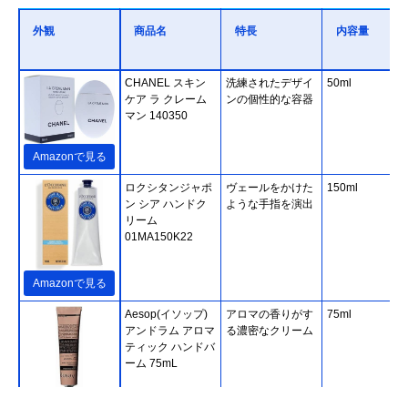
外観
商品名
特長
内容量
CHANEL スキン
洗練されたデザイ
50ml
ケア ラ クレーム
ンの個性的な容器
マン 140350
Amazonで見る
ロクシタンジャポ
ヴェールをかけた
150ml
ン シア ハンドク
ような手指を演出
リーム
01MA150K22
Amazonで見る
Aesop(イソップ)
アロマの香りがす
75ml
アンドラム アロマ
る濃密なクリーム
ティック ハンドバ
ーム 75mL