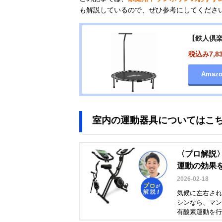
も解説しているので、ぜひ参考にしてくださ
【鉄人倶楽
税込み7,8
Amaz
室内の運動器具についてはこ
〈プロ解説
運動の効果
2026-02-18
気候に左右され
シンなら、マン
有酸素運動を行
宜さんに解説し