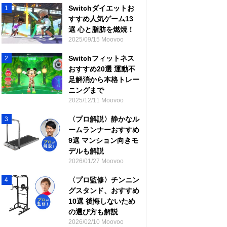
Switchダイエットお
1
すすめ人気ゲーム13
選 心と脂肪を燃焼！
2025/09/15 Moovoo
Switchフィットネス
2
おすすめ20選 運動不
足解消から本格トレー
ニングまで
2025/12/11 Moovoo
〈プロ解説〉静かなル
3
ームランナーおすすめ
9選 マンション向きモ
デルも解説
2026/01/27 Moovoo
〈プロ監修〉チンニン
4
グスタンド、おすすめ
10選 後悔しないため
の選び方も解説
2026/02/10 Moovoo