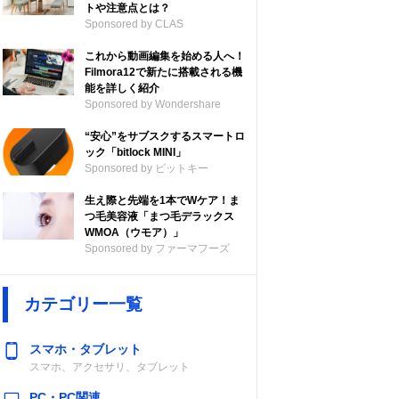
トや注意点とは？
Sponsored by CLAS
これから動画編集を始める人へ！
Filmora12で新たに搭載される機
能を詳しく紹介
Sponsored by Wondershare
“安心”をサブスクするスマートロ
ック「bitlock MINI」
Sponsored by ビットキー
生え際と先端を1本でWケア！ま
つ毛美容液「まつ毛デラックス
WMOA（ウモア）」
Sponsored by ファーマフーズ
カテゴリー一覧
スマホ・タブレット
スマホ、アクセサリ、タブレット
PC・PC関連