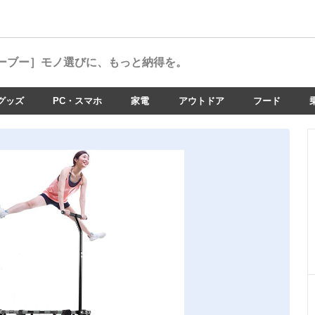
ーブー］
モノ選びに、もっと納得を。
グッズ
PC・スマホ
家電
アウトドア
フード