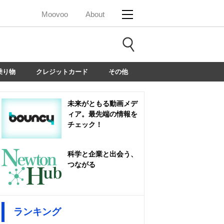
Moovoo
About
乗り物
クレジットカード
その他
未来がともる動画メデ
ィア。最先端の情報を
チェック！
科学と企業と出会う、
つながる
ランキング