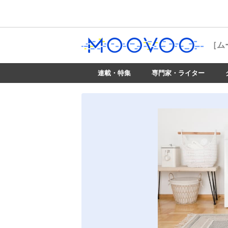
［ム
連載・特集
専門家・ライター