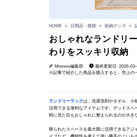
HOME
>
日用品・雑貨
>
収納グッズ
>
おしゃれなランドリー
わりをスッキリ収納
Moovoo編集部
最終更新日: 2026-03-
※記事で紹介した商品を購入すると、売上の一
ランドリーラック
は、洗濯洗剤やタオル、小
活用できる便利なアイテムです。デッドスペ
時に見た目もおしゃれに整えられるのが大き
限られたスペースを最大限に活用できるアジ
イプなど、機能性を考えて使い勝手のよいも