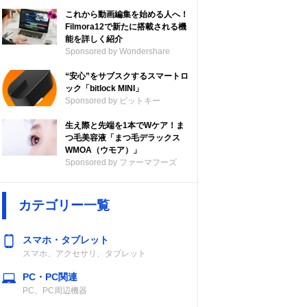
これから動画編集を始める人へ！
Filmora12で新たに搭載される機
能を詳しく紹介
Sponsored by Wondershare
“安心”をサブスクするスマートロ
ック「bitlock MINI」
Sponsored by ビットキー
生え際と先端を1本でWケア！ま
つ毛美容液「まつ毛デラックス
WMOA（ウモア）」
Sponsored by ファーマフーズ
カテゴリー一覧
スマホ・タブレット
スマホ、アクセサリ、タブレット
PC・PC関連
PC、PC周辺機器