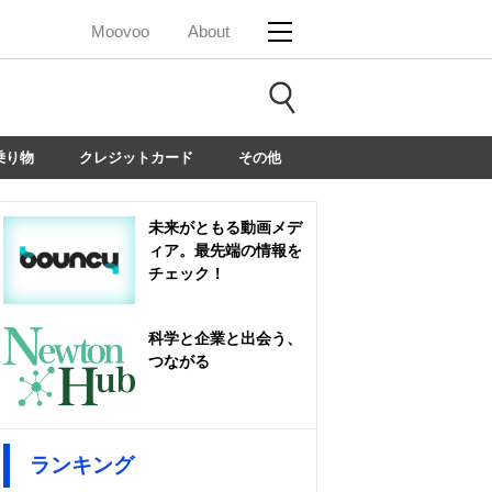
Moovoo
About
乗り物
クレジットカード
その他
未来がともる動画メデ
ィア。最先端の情報を
チェック！
科学と企業と出会う、
つながる
ランキング