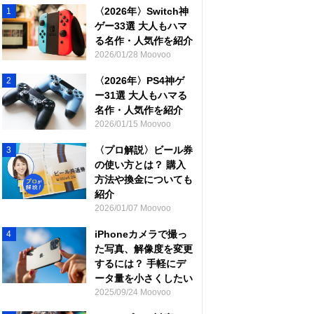
〈2026年〉Switch神
1
ゲー33選 大人もハマ
る名作・人気作を紹介
2026/01/28 Moovoo
〈2026年〉PS4神ゲ
2
ー31選 大人もハマる
名作・人気作を紹介
2026/01/15 Moovoo
〈プロ解説〉ビール券
3
の使い方とは？ 購入
方法や換金についても
紹介
2026/01/07 Moovoo
iPhoneカメラで撮っ
4
た写真、解像度を変更
するには？ 手軽にデ
ータ量を小さくしたい
2025/09/24 Moovoo