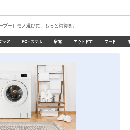
ーブー］
モノ選びに、もっと納得を。
グッズ
PC・スマホ
家電
アウトドア
フード