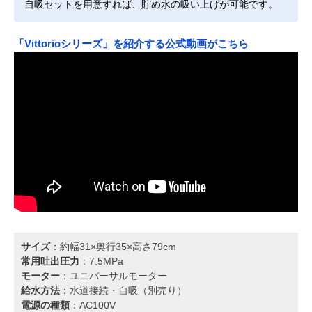
自吸セットを用意すれば、貯め水の吸い上げが可能です。
「Vittorioシリーズ」を紹介する公式動画がこちら
サイズ
：約幅31×奥行35×高さ79cm
常用吐出圧力
：7.5MPa
モーター
：ユニバーサルモーター
給水方法
：水道接続・自吸（別売り）
電源の種類
：AC100V