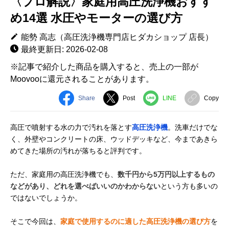
〈プロ解説〉家庭用高圧洗浄機おすす
め14選 水圧やモーターの選び方
能勢 高志（高圧洗浄機専門店ヒダカショップ 店長）
最終更新日: 2026-02-08
※記事で紹介した商品を購入すると、売上の一部が
Moovooに還元されることがあります。
Share
Post
LINE
Copy
高圧で噴射する水の力で汚れを落とす
高圧洗浄機
。洗車だけでな
く、外壁やコンクリートの床、ウッドデッキなど、今まであきら
めてきた場所の汚れが落ちると評判です。
ただ、家庭用の高圧洗浄機でも、
数千円から5万円以上するもの
などがあり、どれを選べばいいのかわからない
という方も多いの
ではないでしょうか。
そこで今回は、
家庭で使用するのに適した高圧洗浄機の選び方
を