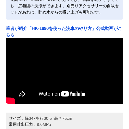
も、広範囲の洗浄ができます。別売りアクセサリーの自吸セ
ットがあれば、貯め水からの吸い上げも可能です。
筆者が紹介「HK-1890を使った洗車のやり方」公式動画がこ
ちら
サイズ
：幅34×奥行30.5×高さ75cm
常用吐出圧力
：9.0MPa