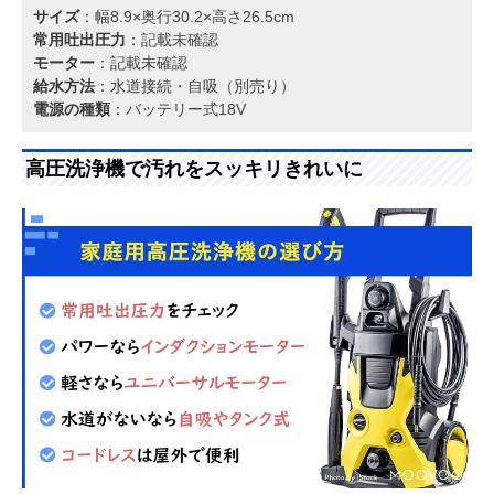
サイズ
：幅8.9×奥行30.2×高さ26.5cm
常用吐出圧力
：記載未確認
モーター
：記載未確認
給水方法
：水道接続・自吸（別売り）
電源の種類
：バッテリー式18V
高圧洗浄機で汚れをスッキリきれいに