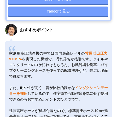
Yahoo!で見る
おすすめポイント
家庭用高圧洗浄機の中では国内最高レベルの
常用吐出圧力
9.0MPa
を実現した機種で、汚れ落ちが抜群です。タイルや
コンクリートのコケ汚れはもちろん、
お風呂場や洗車、パイ
プクリーニングホースを使っての配管洗浄
など、幅広い場面
で役立ちます。
また、耐久性が高く、音が比較的静かな
インダクションモー
ターを採用
しているので、
住宅街でも動作音を気にせず使用
できる
のもおすすめポイントのひとつです。
延長高圧ホースが標準付属なので、
標準高圧ホース10ｍ+延
長高圧ホース10ｍ＝20ｍ
で使用でき、本体を動かさなくて