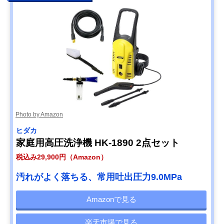
【筆者おすすめ】
コードレスで簡
幅8.9×奥行30.2
ケルヒャー
単、日常使いにぴ
高さ26.5cm
(Karcher) モバイ
ったり
ル高圧洗浄機 KHB
6 バッテリーセッ
ト 1.328-113.0
Amazonで見る
Photo by Amazon
ヒダカ
家庭用高圧洗浄機 HK-1890 2点セット
税込み29,900円（Amazon）
汚れがよく落ちる、常用吐出圧力9.0MPa
Amazonで見る
楽天市場で見る