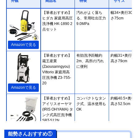
外観
商品名
特長
サイズ
【筆者おすすめ】
汚れがよく落ち
幅34×奥行30.5
ヒダカ 家庭用高圧
る、常用吐出圧力
さ75cm
洗浄機 HK-1890 2
9.0MPa
点セット
Amazonで見る
【筆者おすすめ】
有効洗浄距離約
約幅31×奥行35
蔵王産業
2m、高所の汚れ
高さ79cm
(Zaousanngyou)
に便利
Vittorio 家庭用高
圧洗浄機 Z3-755-
20
Amazonで見る
【筆者おすすめ】
コンパクトなタン
約幅40.5×奥行3
アイリスオーヤマ
ク式、温水使用も
高さ52.5cm
(IRIS OHYAMA) タ
OK
ンク式高圧洗浄機
SBT-512N
Amazonで見る
能勢さんおすすめ①