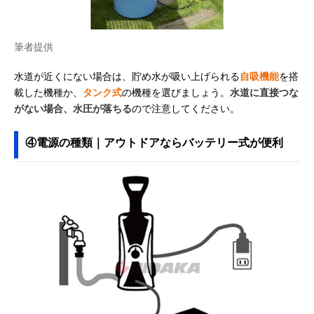
筆者提供
水道が近くにない場合は、貯め水が吸い上げられる
自吸機能
を搭
載した機種か、
タンク式
の機種を選びましょう。
水道に直接つな
がない場合、水圧が落ちる
ので注意してください。
④電源の種類｜アウトドアならバッテリー式が便利