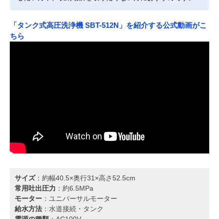
「タンク式高圧洗浄機 SBT-512N」を紹介する公式動画がこ
ちら
サイズ
：約幅40.5×奥行31×高さ52.5cm
常用吐出圧力
：約6.5MPa
モーター
：ユニバーサルモーター
給水方法
：水道接続・タンク