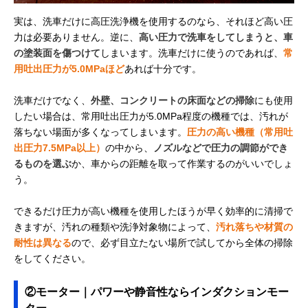
実は、洗車だけに高圧洗浄機を使用するのなら、それほど高い圧
力は必要ありません。逆に、
高い圧力で洗車をしてしまうと、車
の塗装面を傷つけて
しまいます。洗車だけに使うのであれば、
常
用吐出圧力が5.0MPaほど
あれば十分です。
洗車だけでなく、
外壁、コンクリートの床面などの掃除
にも使用
したい場合は、常用吐出圧力が5.0MPa程度の機種では、汚れが
落ちない場面が多くなってしまいます。
圧力の高い機種（常用吐
出圧力7.5MPa以上）
の中から、
ノズルなどで圧力の調節ができ
るものを選ぶ
か、車からの距離を取って作業するのがいいでしょ
う。
できるだけ圧力が高い機種を使用したほうが早く効率的に清掃で
きますが、汚れの種類や洗浄対象物によって、
汚れ落ちや材質の
耐性は異なる
ので、必ず目立たない場所で試してから全体の掃除
をしてください。
②モーター｜パワーや静音性ならインダクションモー