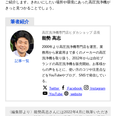
ご紹介します。きれいにしたい場所や環境にあった高圧洗浄機が
きっと見つかることでしょう。
高圧洗浄機専門店ヒダカショップ 店長
能勢 高志
2000年より高圧洗浄機専門店を運営。業
務用から家庭用まで多くのメーカーの高圧
洗浄機を取り扱う。2012年からは自社ブ
記事一覧
ランドの高圧洗浄機を販売開始。お客様か
らの声をもとに、使い方のコツや注意点な
どをYouTubeやブログ、SNSで発信してい
る。
Twitter
Facebook
Instagram
YouTube
website
〈編集部より〉能勢高志さんには2022年4月に執筆いただき