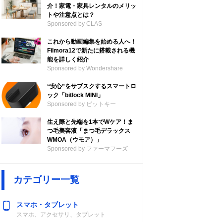
介！家電・家具レンタルのメリッ
トや注意点とは？
Sponsored by CLAS
これから動画編集を始める人へ！
Filmora12で新たに搭載される機
能を詳しく紹介
Sponsored by Wondershare
“安心”をサブスクするスマートロ
ック「bitlock MINI」
Sponsored by ビットキー
生え際と先端を1本でWケア！ま
つ毛美容液「まつ毛デラックス
WMOA（ウモア）」
Sponsored by ファーマフーズ
カテゴリー一覧
スマホ・タブレット
スマホ、アクセサリ、タブレット