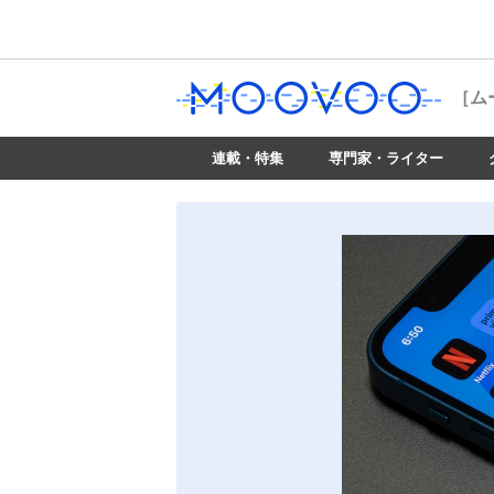
［ム
連載・特集
専門家・ライター