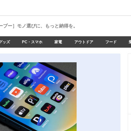
ーブー］
モノ選びに、もっと納得を。
グッズ
PC・スマホ
家電
アウトドア
フード