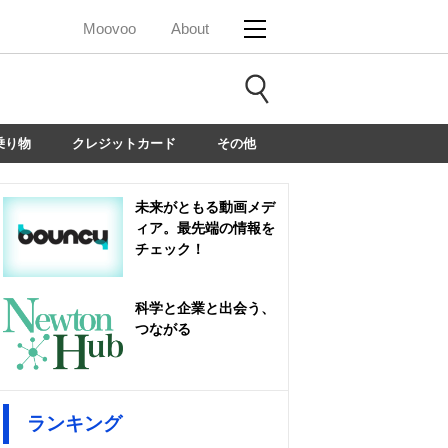
Moovoo
About
乗り物
クレジットカード
その他
未来がともる動画メデ
ィア。最先端の情報を
チェック！
科学と企業と出会う、
つながる
ランキング