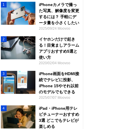
iPhoneカメラで撮っ
1
た写真、解像度を変更
するには？ 手軽にデ
ータ量を小さくしたい
2025/09/24 Moovoo
イヤホンだけで起き
2
る！目覚ましアラーム
アプリおすすめ5選と
使い方
2020/02/04 Moovoo
iPhone画面をHDMI接
3
続でテレビに投影、
iPhone 15やそれ以前
のモデルでもできる
2025/07/07 Moovoo
iPad・iPhone用テレ
4
ビチューナーおすすめ
3選 どこでもテレビが
楽しめる