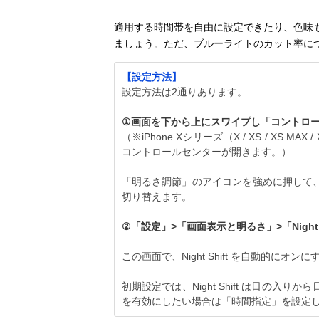
適用する時間帯を自由に設定できたり、色味
ましょう。ただ、ブルーライトのカット率に
【設定方法】
設定方法は2通りあります。
①画面を下から上にスワイプし「コントロ
（※iPhone Xシリーズ（X / XS / X
コントロールセンターが開きます。）
「明るさ調節」のアイコンを強めに押して、明る
切り替えます。
②「設定」>「画面表示と明るさ」>「Night 
この画面で、Night Shift を自動的に
初期設定では、Night Shift は日の入りか
を有効にしたい場合は「時間指定」を設定