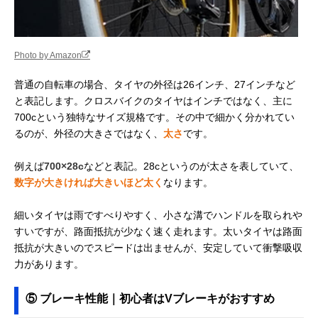
Photo by Amazon
普通の自転車の場合、タイヤの外径は26インチ、27インチなど
と表記します。クロスバイクのタイヤはインチではなく、主に
700cという独特なサイズ規格です。その中で細かく分かれてい
るのが、外径の大きさではなく、
太さ
です。
例えば
700×28c
などと表記。28cというのが太さを表していて、
数字が大きければ大きいほど太く
なります。
細いタイヤは雨ですべりやすく、小さな溝でハンドルを取られや
すいですが、路面抵抗が少なく速く走れます。太いタイヤは路面
抵抗が大きいのでスピードは出ませんが、安定していて衝撃吸収
力があります。
⑤ ブレーキ性能｜初心者はVブレーキがおすすめ