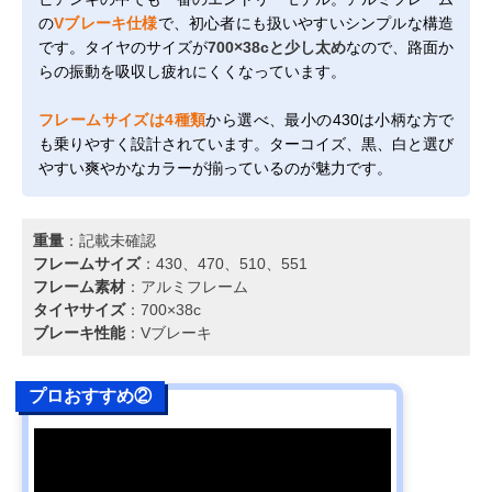
の
Vブレーキ仕様
で、初心者にも扱いやすいシンプルな構造
です。タイヤのサイズが
700×38cと少し太め
なので、路面か
らの振動を吸収し疲れにくくなっています。
フレームサイズは4種類
から選べ、最小の430は小柄な方で
も乗りやすく設計されています。ターコイズ、黒、白と選び
やすい爽やかなカラーが揃っているのが魅力です。
重量
：記載未確認
フレームサイズ
：430、470、510、551
フレーム素材
：アルミフレーム
タイヤサイズ
：700×38c
ブレーキ性能
：Vブレーキ
プロおすすめ②