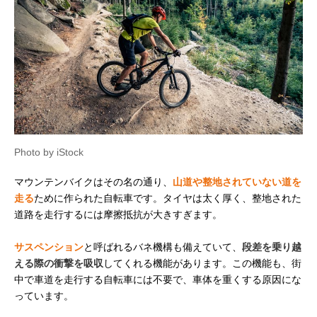
Photo by iStock
マウンテンバイクはその名の通り、
山道や整地されていない道を
走る
ために作られた自転車です。タイヤは太く厚く、整地された
道路を走行するには摩擦抵抗が大きすぎます。
サスペンション
と呼ばれるバネ機構も備えていて、
段差を乗り越
える際の衝撃を吸収
してくれる機能があります。この機能も、街
中で車道を走行する自転車には不要で、車体を重くする原因にな
っています。