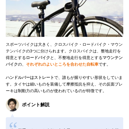
スポーツバイクは大きく、クロスバイク・ロードバイク・マウン
テンバイクの3つに分けられます。クロスバイクは、整地走行を
得意とする
ロードバイク
と、不整地走行を得意とする
マウンテン
バイク
の、
それぞれのよいところを合わせた自転車
です。
ハンドルバーはストレート
で、誰もが握りやすい形状をしていま
す。タイヤは細いものを装備して摩擦抵抗を抑え、その反面ブレ
ーキは制動力の高いものが使われているのが特徴です。
ポイント解説