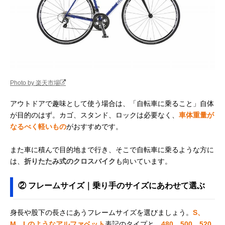
Photo by 楽天市場
アウトドアで趣味として使う場合は、「自転車に乗ること」自体
が目的のはず。カゴ、スタンド、ロックは必要なく、
車体重量が
なるべく軽いもの
がおすすめです。
また車に積んで目的地まで行き、そこで自転車に乗るような方に
は、
折りたたみ式のクロスバイク
も向いています。
② フレームサイズ｜乗り手のサイズにあわせて選ぶ
身長や股下の長さにあうフレームサイズを選びましょう。
S、
M、Lのようなアルファベット
表記のタイプと、
480、500、520