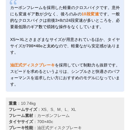
カーボンフレームを採用した軽量のクロスバイクです。意外
にも変速ギア数が少なく、後ろのみの
10段変速
です。一般
的なクロスバイクは前後3×8の24段変速が多いところを、必
要最低限のギア数で煩雑な操作をなくしています。
XS〜XLとさまざまなサイズが用意されているほか、タイヤ
サイズが
700×40cと太め
なので、軽量ながら安定感がありま
す。
油圧式ディスクブレーキ
を採用していて制動力も抜群です。
スピードを求めるというよりは、シンプルさと快適さのパフ
ォーマンスを追求したい方におすすめのモデルになっていま
す。
重量
：10.74kg
フレームサイズ
：XS、S、M、L、XL
フレーム素材
：カーボンフレーム
タイヤサイズ
：700×40c
ブレーキ性能
：油圧式ディスクブレーキ