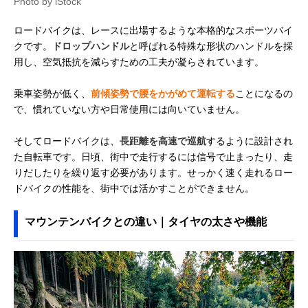
Photo by iStock
ロードバイクは、レースに出場するような本格的なスポーツバイ
クです。
ドロップハンドル
と呼ばれる特殊な形状のハンドルを採
用し、空気抵抗を減らすための工夫が凝らされています。
乗車姿勢が低く、
前傾姿勢で腰をかがめて運転する
ことになるの
で、慣れていない方や日常使用には向いていません。
そしてロードバイクは、
長距離を高速で巡航
するように設計され
た自転車です。日頃、街中で走行するには信号で止まったり、走
りだしたりを繰り返す必要があります。せっかく速く走れるロー
ドバイクの性能を、街中では活かすことができません。
マウンテンバイクとの違い｜タイヤの太さや機能