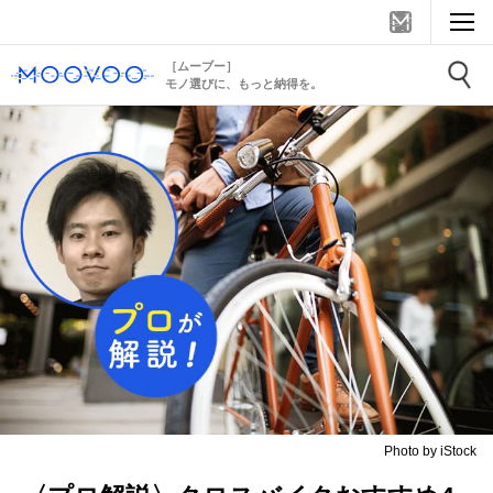
［ムーブー］
モノ選びに、もっと納得を。
Photo by iStock