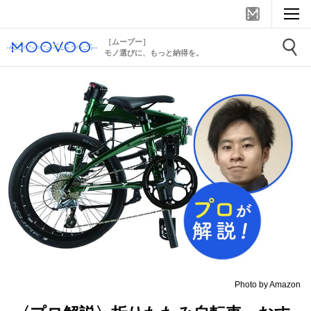
［ムーブー］
モノ選びに、もっと納得を。
Photo by Amazon