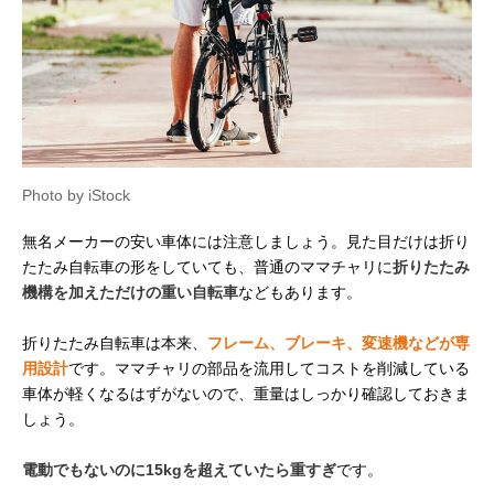
Photo by iStock
無名メーカーの安い車体には注意しましょう。見た目だけは折り
たたみ自転車の形をしていても、普通のママチャリに
折りたたみ
機構を加えただけの重い自転車
などもあります。
折りたたみ自転車は本来、
フレーム、ブレーキ、変速機などが専
用設計
です。ママチャリの部品を流用してコストを削減している
車体が軽くなるはずがないので、重量はしっかり確認しておきま
しょう。
電動でもないのに15kgを超えていたら重すぎ
です。