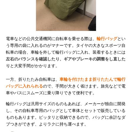
電車などの公共交通機関に自転車を乗せる際は、
輪行バッグ
とい
う専用の袋に入れるのがマナーです。タイヤの大きなスポーツ自
転車の場合、車輪を外して輪行バッグに入れ、装着するときには
左右のバランスを確認したり、ギアやブレーキの調整をし直した
り
と大変手間がかかります。
一方、折りたたみ自転車は、
車輪を付けたまま折りたたんで輪行
バッグに入れられる
ので、手間が大きく省けます。旅先などで電
車やバスにスムーズに乗り降りできて便利です。
輪行バッグは汎用サイズのものもあれば、メーカーが独自に開発
し、その自転車専用のバッグとして車体とセットで販売している
ものもあります。ピッタリと収納できるので、バッグに余計なダ
ブつきができず、よりラクに持ち運べます。