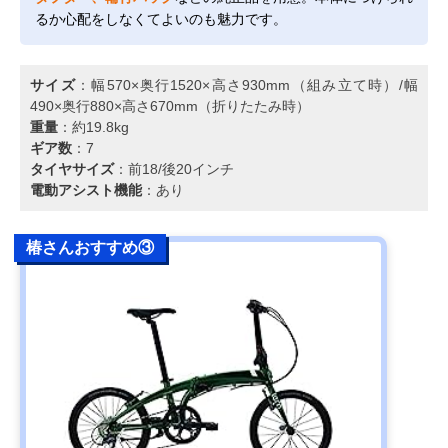
るか心配をしなくてよいのも魅力です。
サイズ
：幅570×奥行1520×高さ930mm（組み立て時）/幅
490×奥行880×高さ670mm（折りたたみ時）
重量
：約19.8kg
ギア数
：7
タイヤサイズ
：前18/後20インチ
電動アシスト機能
：あり
椿さんおすすめ③