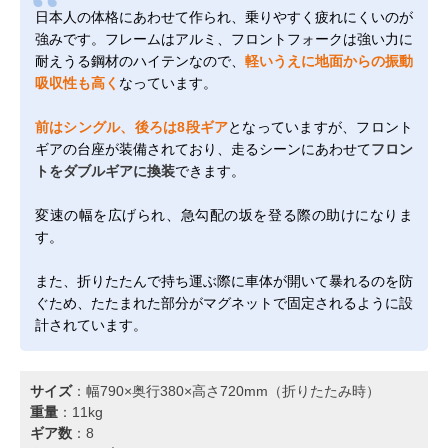
日本人の体格にあわせて作られ、乗りやすく疲れにくいのが
強みです。フレームはアルミ、フロントフォークは強い力に
耐えうる鋼材のハイテンなので、
軽いうえに地面からの振動
吸収性も高く
なっています。
前はシングル、後ろは8段ギア
となっていますが、フロント
ギアの台座が装備されており、走るシーンにあわせて
フロン
トをダブルギアに換装
できます。
変速の幅を広げられ、急勾配の坂を登る際の助けになりま
す。
また、折りたたんで持ち運ぶ際に車体が開いて暴れるのを防
ぐため、たたまれた部分がマグネットで固定されるように設
計されています。
サイズ
：幅790×奥行380×高さ720mm（折りたたみ時）
重量
：11kg
ギア数
：8