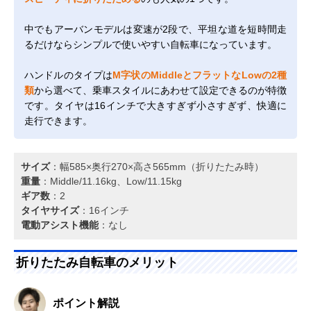
中でもアーバンモデルは変速が2段で、平坦な道を短時間走
るだけならシンプルで使いやすい自転車になっています。
ハンドルのタイプは
M字状のMiddleとフラットなLowの2種
類
から選べて、乗車スタイルにあわせて設定できるのが特徴
です。タイヤは16インチで大きすぎず小さすぎず、快適に
走行できます。
サイズ
：幅585×奥行270×高さ565mm（折りたたみ時）
重量
：Middle/11.16kg、Low/11.15kg
ギア数
：2
タイヤサイズ
：16インチ
電動アシスト機能
：なし
折りたたみ自転車のメリット
ポイント解説