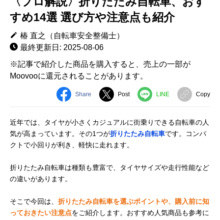
〈プロ解説〉折りたたみ自転車、おす
すめ14選 選び方や注意点も紹介
椿 直之（自転車安全整備士）
最終更新日: 2025-08-06
※記事で紹介した商品を購入すると、売上の一部が
Moovooに還元されることがあります。
Share
Post
LINE
Copy
近年では、タイヤが小さくカジュアルに街乗りできる自転車の人
気が高まっています。その1つが
折りたたみ自転車
です。コンパ
クトで小回りが利き、軽快に走れます。
折りたたみ自転車は種類も豊富で、タイヤサイズや走行性能など
の違いがあります。
そこで今回は、
折りたたみ自転車を選ぶポイントや、購入前に知
っておきたい注意点
をご紹介します。おすすめ人気商品も参考に