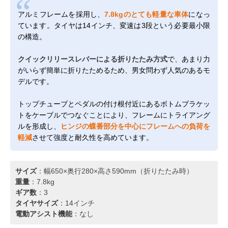
アルミフレームを採用し、
7.8kgのとても軽量な車体
になっ
ています。タイヤは14インチ、変速は3段という必要最小限
の構造。
クイックリリースレバーによる折りたたみ方式
で、あまり力
がいらず簡単に折りたためるため、男女問わず人気のあるモ
デルです。
トップチューブとペダルの付け根付近にあるボトムブラケッ
トをケーブルでつなぐことにより、フレームにトライアング
ルを形成し、
ヒンジの蝶番部分を中心にフレームへの負荷を
軽減
させて強度と耐久性を高めています。
サイズ
：幅650×奥行280×高さ590mm（折りたたみ時）
重量
：7.8kg
ギア数
：3
タイヤサイズ
：14インチ
電動アシスト機能
：なし