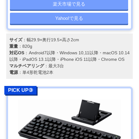
楽天市場で見る
Yahoo!で見る
サイズ
：幅29.9×奥行19.5×高さ2cm
重量
：820g
対応OS
：Android7以降・Windows 10,11以降・macOS 10.14
以降・iPadOS 13.1以降・iPhone iOS 11以降・Chrome OS
マルチペアリング
：最大3台
電源
：単4形乾電池2本
PICK UP③