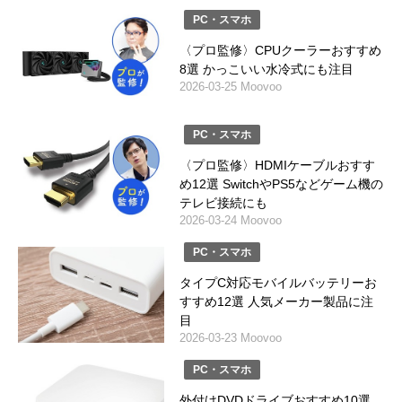
PC・スマホ
〈プロ監修〉CPUクーラーおすすめ
8選 かっこいい水冷式にも注目
2026-03-25 Moovoo
PC・スマホ
〈プロ監修〉HDMIケーブルおすす
め12選 SwitchやPS5などゲーム機の
テレビ接続にも
2026-03-24 Moovoo
PC・スマホ
タイプC対応モバイルバッテリーお
すすめ12選 人気メーカー製品に注
目
2026-03-23 Moovoo
PC・スマホ
外付けDVDドライブおすすめ10選