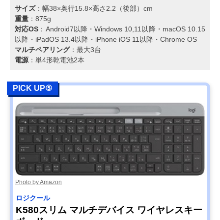
サイズ
：幅38×奥行15.8×高さ2.2（後部）cm
重量
：875g
対応OS
：Android7以降・Windows 10,11以降・macOS 10.15
以降・iPadOS 13.4以降・iPhone iOS 11以降・Chrome OS
マルチペアリング
：最大3台
電源
：単4形乾電池2本
PICK UP⑤
Photo by Amazon
ロジクール
K580スリム マルチデバイス ワイヤレスキー