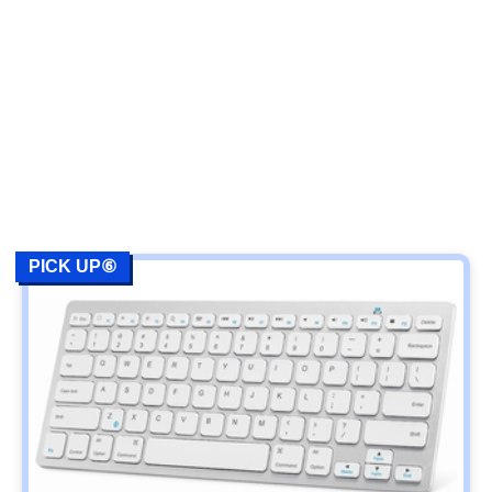
PICK UP⑥