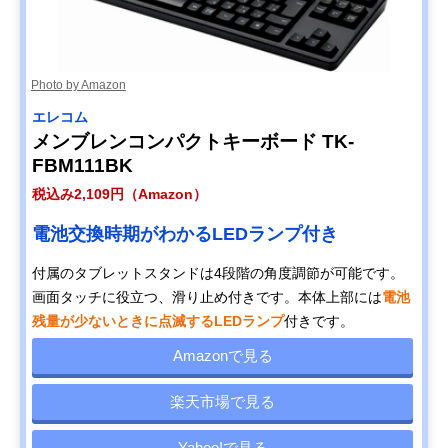
Photo by Amazon
エレコム
メンブレンコンパクトキーボード TK-
FBM111BK
税込み2,109円（Amazon）
電池交換時期がわかるLEDランプ付き
付属のタブレットスタンドは4段階の角度調節が可能です。
画面タッチに役立つ、滑り止め付きです。本体上部には
電池
残量が少ないときに点滅するLEDランプ
付きです。
Amazonで見る
楽天市場で見る
Yahoo!で見る