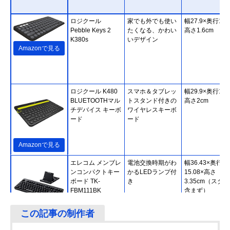
ロジクール
家でも外でも使い
幅27.9×奥行12.
Pebble Keys 2
たくなる、かわい
高さ1.6cm
K380s
いデザイン
Amazonで見る
ロジクール K480
スマホ＆タブレッ
幅29.9×奥行19.
BLUETOOTHマル
トスタンド付きの
高さ2cm
チデバイス キーボ
ワイヤレスキーボ
ード
ード
Amazonで見る
エレコム メンブレ
電池交換時期がわ
幅36.43×奥行
ンコンパクトキー
かるLEDランプ付
15.08×高さ
ボード TK-
き
3.35cm（スタ
FBM111BK
含まず）
Amazonで見る