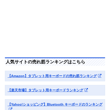
エレコム ワイヤレ
スタンドになるカ
幅29.1×奥行9.2
Amazonで見る
スBluetoothキーボ
バーつき
高さ0.8cm（開
ード TK-FLP01BK
た状態）
サンワダイレクト
テンキー付きのパ
：幅37×奥行12
楽天市場で見る
折りたたみ式
ンタグラフ式
高さ1.3cm（開
Bluetoothキーボー
た状態）
ド 400-SKB080
人気サイトの売れ筋ランキングはこちら
【Amazon】タブレット用キーボードの売れ筋ランキング
【楽天市場】タブレット用キーボードランキング
【Yahoo!ショッピング】Bluetooth キーボードのランキング