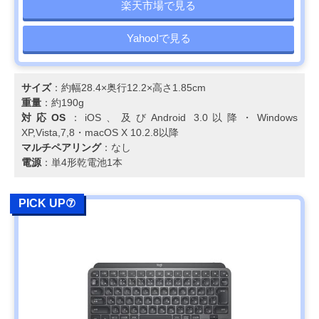
楽天市場で見る
Yahoo!で見る
サイズ
：約幅28.4×奥行12.2×高さ1.85cm
重量
：約190g
対応OS
：iOS、及びAndroid 3.0以降・Windows
XP,Vista,7,8・macOS X 10.2.8以降
マルチペアリング
：なし
電源
：単4形乾電池1本
PICK UP⑦