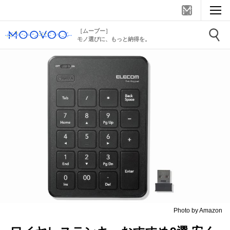
［ムーブー］
モノ選びに、もっと納得を。
Photo by Amazon