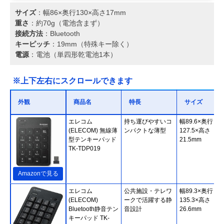
サイズ
：幅86×奥行130×高さ17mm
重さ
：約70g（電池含まず）
接続方法
：Bluetooth
キーピッチ
：19mm（特殊キー除く）
電源
：電池（単四形乾電池1本）
※上下左右にスクロールできます
外観
商品名
特長
サイズ
エレコム
持ち運びやすいコ
幅89.6×奥行
(ELECOM) 無線薄
ンパクトな薄型
127.5×高さ
型テンキーパッド
21.5mm
TK-TDP019
Amazonで見る
エレコム
公共施設・テレワ
幅89.3×奥行
(ELECOM)
ークで活躍する静
135.3×高さ
Bluetooth静音テン
音設計
26.6mm
キーパッド TK-