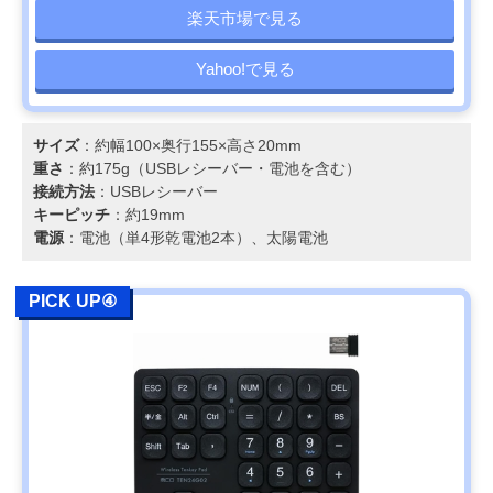
楽天市場で見る
Yahoo!で見る
サイズ
：約幅100×奥行155×高さ20mm
重さ
：約175g（USBレシーバー・電池を含む）
接続方法
：USBレシーバー
キーピッチ
：約19mm
電源
：電池（単4形乾電池2本）、太陽電池
PICK UP④