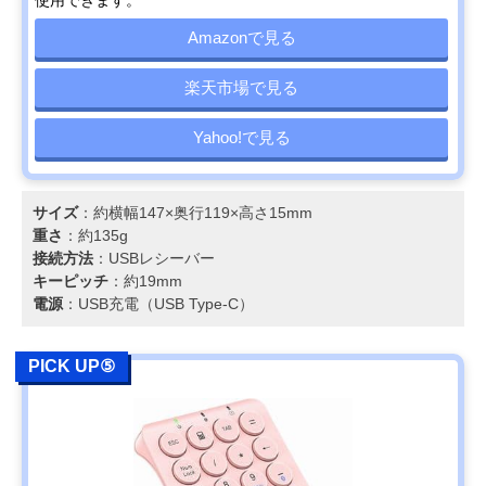
Amazonで見る
楽天市場で見る
Yahoo!で見る
サイズ
：約横幅147×奥行119×高さ15mm
重さ
：約135g
接続方法
：USBレシーバー
キーピッチ
：約19mm
電源
：USB充電（USB Type-C）
PICK UP⑤