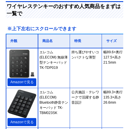
ワイヤレステンキーのおすすめ人気商品をまずは
一覧で
※上下左右にスクロールできます
外観
商品名
特長
サイズ
エレコム
持ち運びやすいコ
幅89.6×奥行
(ELECOM) 無線薄
ンパクトな薄型
127.5×高さ
型テンキーパッド
21.5mm
TK-TDP019
Amazonで見る
エレコム
公共施設・テレワ
幅89.3×奥行
(ELECOM)
ークで活躍する静
135.3×高さ
Bluetooth静音テン
音設計
26.6mm
キーパッド TK-
TBM023SK
Amazonで見る