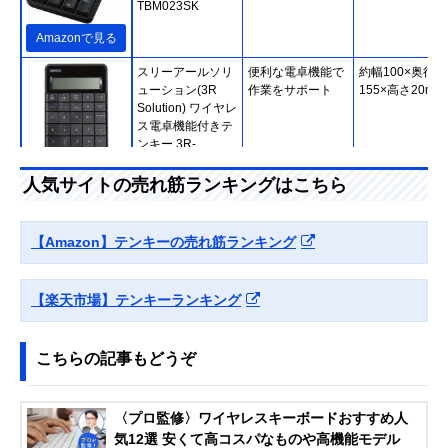
TBM023SK
Amazonで見る
スリーアールソリ
便利な電卓機能で
約幅100×奥行
ューション(3R
作業をサポート
155×高さ20mm
Solution) ワイヤレ
ス電卓機能付きテ
ンキー 3R-
KCWNK01
Amazonで見る
人気サイトの売れ筋ランキングはこちら
ミヨシ 2.4GHz方
作業しやすい方向
約横幅147×奥行
向キー付きワイヤ
キー付き
119×高さ15mm
【Amazon】テンキーの売れ筋ランキング
レステンキー
TEN24G02
【楽天市場】テンキーランキング
Amazonで見る
iClever テンキー
人間工学に基づい
幅89×奥行132×
Amazonで見る
こちらの記事もどうぞ
Bluetooth IC-
た設計で疲れにく
さ19mm
KP08
い
MOBO TenkeyPad
小さめなテンキー
約幅83×奥行117
楽天市場で見る
〈プロ監修〉ワイヤレスキーボードおすすめ人
AM-NPB20
が欲しい方にぴっ
高さ12mm
気12選 安くて高コスパなものや高機能モデル
たり