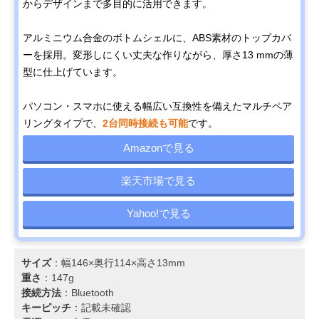
からデザインまで多目的に活用できます。
アルミニウム合金のボトムシェルに、ABS素材のトップカバ
ーを採用。変形しにくい丈夫な作りながら、厚さ13 mmの薄
型に仕上げています。
パソコン・スマホに使える幅広い互換性を備えたマルチペア
リングタイプで、
2台同時接続も可能
です。
Amazonで見る
楽天市場で見る
Yahoo!で見る
サイズ
：幅146×奥行114×高さ13mm
重さ
：147g
接続方法
：Bluetooth
キーピッチ
：記載未確認