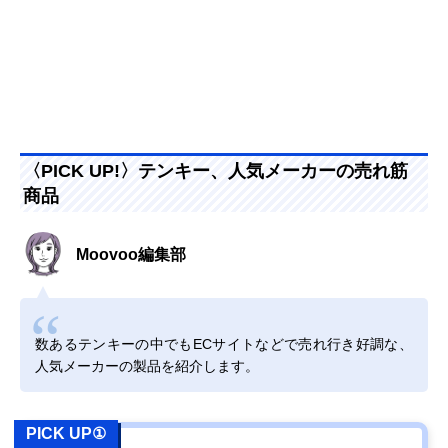
KP10
まで活躍
サンワサプライ プ
プログラミングに
幅82×奥行166×
Amazonで見る
ログラマブルテン
もおすすめ。便利
さ26mm
キー NT-BT26
な割り当てキー
サンワサプライ
USBポートを埋め
幅86×奥行130×
Amazonで見る
Bluetoothテンキー
ないBluetooth接続
さ17mm
NT-BT21
〈PICK UP!〉テンキー、人気メーカーの売れ筋
商品
Moovoo編集部
数あるテンキーの中でもECサイトなどで売れ行き好調な、
人気メーカーの製品を紹介します。
PICK UP①