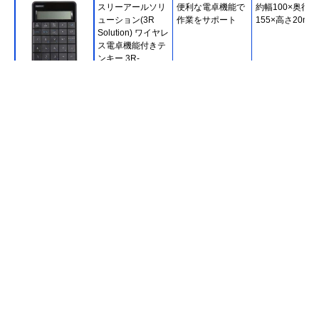
スリーアールソリ
便利な電卓機能で
約幅100×奥行
ューション(3R
作業をサポート
155×高さ20mm
Solution) ワイヤレ
ス電卓機能付きテ
ンキー 3R-
KCWNK01
Amazonで見る
ミヨシ 2.4GHz方
作業しやすい方向
約横幅147×奥行
向キー付きワイヤ
キー付き
119×高さ15mm
レステンキー
TEN24G02
Amazonで見る
iClever テンキー
人間工学に基づい
幅89×奥行132×
Amazonで見る
Bluetooth IC-
た設計で疲れにく
さ19mm
KP08
い
MOBO TenkeyPad
小さめなテンキー
約幅83×奥行117
楽天市場で見る
AM-NPB20
が欲しい方にぴっ
高さ12mm
たり
iClever テンキー
多機能キーで事務
幅146×奥行114
Amazonで見る
Bluetooth IC-
作業からデザイン
高さ13mm