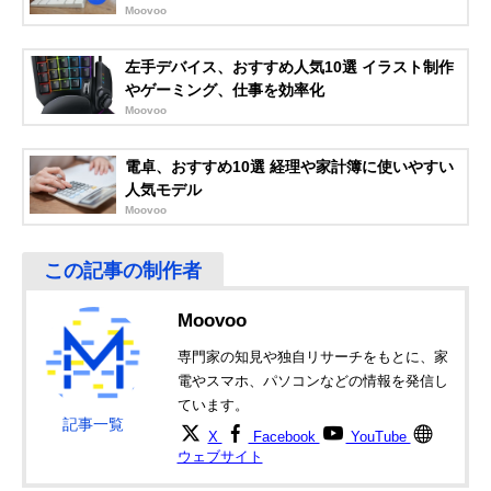
Moovoo
iClever テンキー
多機能キーで事務
幅146×奥行114
Amazonで見る
Bluetooth IC-
作業からデザイン
高さ13mm
左手デバイス、おすすめ人気10選 イラスト制作
KP10
まで活躍
やゲーミング、仕事を効率化
サンワサプライ プ
プログラミングに
幅82×奥行166×
Amazonで見る
Moovoo
ログラマブルテン
もおすすめ。便利
さ26mm
キー NT-BT26
な割り当てキー
電卓、おすすめ10選 経理や家計簿に使いやすい
サンワサプライ
USBポートを埋め
幅86×奥行130×
Amazonで見る
人気モデル
Bluetoothテンキー
ないBluetooth接続
さ17mm
Moovoo
NT-BT21
Moovoo
専門家の知見や独自リサーチをもとに、家
電やスマホ、パソコンなどの情報を発信し
ています。
記事一覧
X
Facebook
YouTube
ウェブサイト