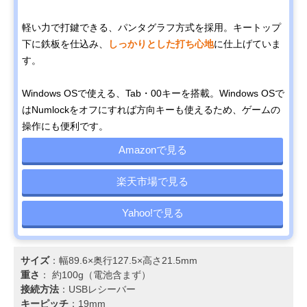
軽い力で打鍵できる、パンタグラフ方式を採用。キートップ
下に鉄板を仕込み、
しっかりとした打ち心地
に仕上げていま
す。
Windows OSで使える、Tab・00キーを搭載。Windows OSで
はNumlockをオフにすれば方向キーも使えるため、ゲームの
操作にも便利です。
Amazonで見る
楽天市場で見る
Yahoo!で見る
サイズ
：幅89.6×奥行127.5×高さ21.5mm
重さ
： 約100g（電池含まず）
接続方法
：USBレシーバー
キーピッチ
：19mm