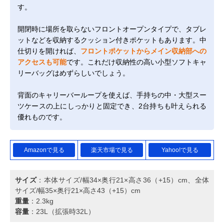
す。
開閉時に場所を取らないフロントオープンタイプで、タブレ
ットなどを収納するクッション付きポケットもあります。中
仕切りを開ければ、
フロントポケットからメイン収納部への
アクセスも可能
です。これだけ収納性の高い小型ソフトキャ
リーバッグはめずらしいでしょう。
背面のキャリーバーループを使えば、手持ちの中・大型スー
ツケースの上にしっかりと固定でき、2台持ちも叶えられる
優れものです。
Amazonで見る
楽天市場で見る
Yahoo!で見る
サイズ
：本体サイズ/幅34×奥行21×高さ36（+15）cm、全体
サイズ/幅35×奥行21×高さ43（+15）cm
重量
：2.3kg
容量
：23L（拡張時32L）