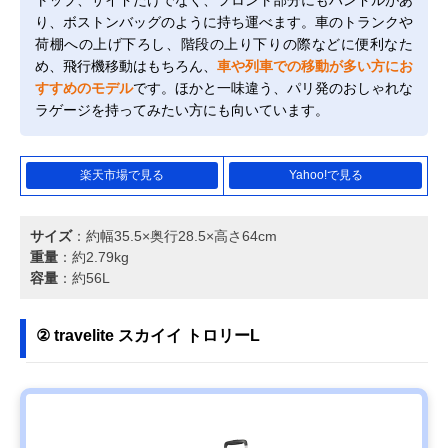
り、ボストンバッグのように持ち運べます。車のトランクや
荷棚への上げ下ろし、階段の上り下りの際などに便利なた
め、飛行機移動はもちろん、
車や列車での移動が多い方にお
すすめのモデル
です。ほかと一味違う、パリ発のおしゃれな
ラゲージを持ってみたい方にも向いています。
楽天市場で見る
Yahoo!で見る
サイズ
：約幅35.5×奥行28.5×高さ64cm
重量
：約2.79kg
容量
：約56L
② travelite スカイイ トロリーL