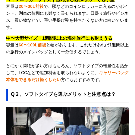
容量は
20〜30L前後
で、駅などのコインロッカーに入るのがポイ
ント。列車の荷棚にも難なく乗せられます。日帰り旅行やビジネ
ス、買い物などで、重い手提げ鞄を持ちたくない方に向いていま
す。
中〜大型サイズ｜1週間以上の海外旅行にも耐えうる
容量は
60〜100L前後
と幅があります。これだけあれば1週間以上
の旅行のメインバッグとして十分使えるでしょう。
とにかく荷物が多い方はもちろん、ソフトタイプの軽量性を活か
して、LCCなどで追加料金を取られないように、
キャリーバッグ
本体をできるだけ軽くしたい
方にもおすすめです。
Q２、ソフトタイプを選ぶメリットと注意点は？