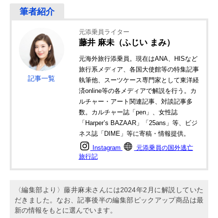
元添乗員ライター
藤井 麻未（ふじい まみ）
元海外旅行添乗員。現在はANA、HISなど
旅行系メディア、各国大使館等の特集記事
記事一覧
執筆他、スーツケース専門家として東洋経
済online等の各メディアで解説を行う。カ
ルチャー・アート関連記事、対談記事多
数。カルチャー誌「pen」、女性誌
「Harper’s BAZAAR」「25ans」等、ビジ
ネス誌「DIME」等に寄稿・情報提供。
Instagram
元添乗員の国外逃亡
旅行記
〈編集部より〉藤井麻未さんには2024年2月に解説していた
だきました。なお、記事後半の編集部ピックアップ商品は最
新の情報をもとに選んでいます。