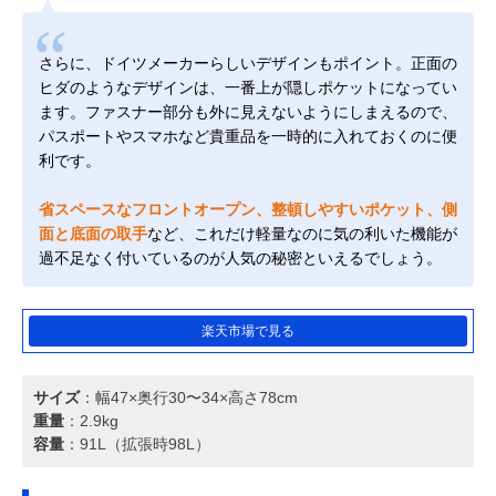
さらに、ドイツメーカーらしいデザインもポイント。正面の
ヒダのようなデザインは、一番上が隠しポケットになってい
ます。ファスナー部分も外に見えないようにしまえるので、
パスポートやスマホなど貴重品を一時的に入れておくのに便
利です。
省スペースなフロントオープン、整頓しやすいポケット、側
面と底面の取手
など、これだけ軽量なのに気の利いた機能が
過不足なく付いているのが人気の秘密といえるでしょう。
楽天市場で見る
サイズ
：幅47×奥行30〜34×高さ78cm
重量
：2.9kg
容量
：91L（拡張時98L）