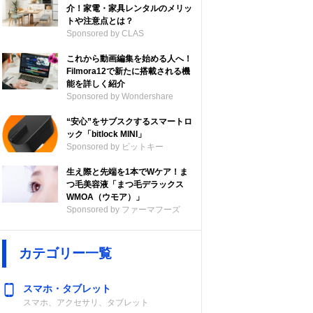
介！家電・家具レンタルのメリッ
トや注意点とは？
Sponsored by CLAS
これから動画編集を始める人へ！
Filmora12で新たに搭載される機
能を詳しく紹介
Sponsored by Wondershare
“安心”をサブスクするスマートロ
ック「bitlock MINI」
Sponsored by ビットキー
生え際と先端を1本でWケア！ま
つ毛美容液「まつ毛デラックス
WMOA（ウモア）」
Sponsored by ファーマフーズ
カテゴリー一覧
スマホ・タブレット
スマホ、アクセサリ、タブレット