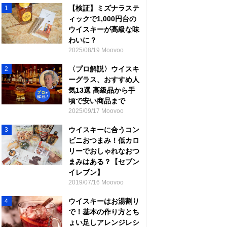
【検証】ミズナラステ
1
ィックで1,000円台の
ウイスキーが高級な味
わいに？
2025/08/19 Moovoo
〈プロ解説〉ウイスキ
2
ーグラス、おすすめ人
気13選 高級品から手
頃で安い商品まで
2025/09/17 Moovoo
ウイスキーに合うコン
3
ビニおつまみ！低カロ
リーでおしゃれなおつ
まみはある？【セブン
イレブン】
2019/07/16 Moovoo
ウイスキーはお湯割り
4
で！基本の作り方とち
ょい足しアレンジレシ