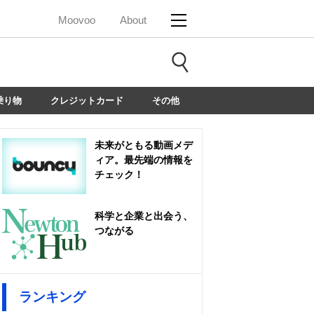
Moovoo
About
乗り物
クレジットカード
その他
未来がともる動画メデ
ィア。最先端の情報を
チェック！
科学と企業と出会う、
つながる
ランキング