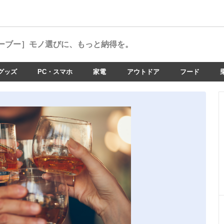
ーブー］
モノ選びに、もっと納得を。
グッズ
PC・スマホ
家電
アウトドア
フード