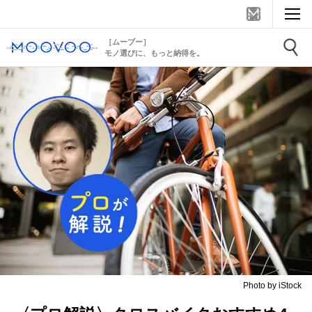
［ムーブー］
モノ選びに、もっと納得を。
Photo by iStock