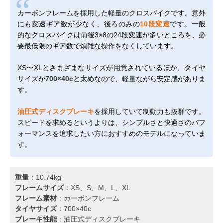
カーボンフレームを採用した軽量のクロスバイクです。意外
にも変速ギア数が少なく、後ろのみの
10段変速
です。一般
的なクロスバイクは前後3×8の24段変速が多いところを、必
要最低限のギア数で煩雑な操作をなくしています。
XS〜XLとさまざまなサイズが用意されているほか、タイヤ
サイズが
700×40cと太め
なので、軽量ながら安定感がありま
す。
油圧式ディスクブレーキ
を採用していて制動力も抜群です。
スピードを求めるというよりは、シンプルさと快適さのパフ
ォーマンスを追求したい方におすすめのモデルになっていま
す。
重量
：10.74kg
フレームサイズ
：XS、S、M、L、XL
フレーム素材
：カーボンフレーム
タイヤサイズ
：700×40c
ブレーキ性能
：油圧式ディスクブレーキ