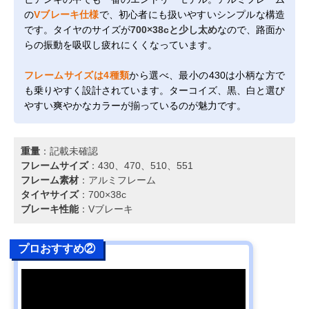
の
Vブレーキ仕様
で、初心者にも扱いやすいシンプルな構造
です。タイヤのサイズが
700×38cと少し太め
なので、路面か
らの振動を吸収し疲れにくくなっています。
フレームサイズは4種類
から選べ、最小の430は小柄な方で
も乗りやすく設計されています。ターコイズ、黒、白と選び
やすい爽やかなカラーが揃っているのが魅力です。
重量
：記載未確認
フレームサイズ
：430、470、510、551
フレーム素材
：アルミフレーム
タイヤサイズ
：700×38c
ブレーキ性能
：Vブレーキ
プロおすすめ②