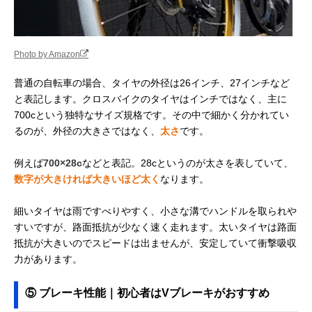
Photo by Amazon
普通の自転車の場合、タイヤの外径は26インチ、27インチなど
と表記します。クロスバイクのタイヤはインチではなく、主に
700cという独特なサイズ規格です。その中で細かく分かれてい
るのが、外径の大きさではなく、
太さ
です。
例えば
700×28c
などと表記。28cというのが太さを表していて、
数字が大きければ大きいほど太く
なります。
細いタイヤは雨ですべりやすく、小さな溝でハンドルを取られや
すいですが、路面抵抗が少なく速く走れます。太いタイヤは路面
抵抗が大きいのでスピードは出ませんが、安定していて衝撃吸収
力があります。
⑤ ブレーキ性能｜初心者はVブレーキがおすすめ