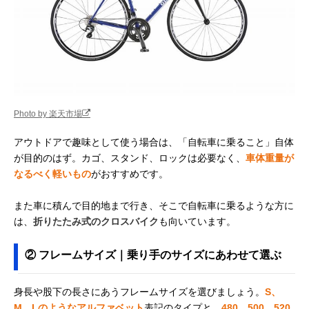
Photo by 楽天市場
アウトドアで趣味として使う場合は、「自転車に乗ること」自体
が目的のはず。カゴ、スタンド、ロックは必要なく、
車体重量が
なるべく軽いもの
がおすすめです。
また車に積んで目的地まで行き、そこで自転車に乗るような方に
は、
折りたたみ式のクロスバイク
も向いています。
② フレームサイズ｜乗り手のサイズにあわせて選ぶ
身長や股下の長さにあうフレームサイズを選びましょう。
S、
M、Lのようなアルファベット
表記のタイプと、
480、500、520