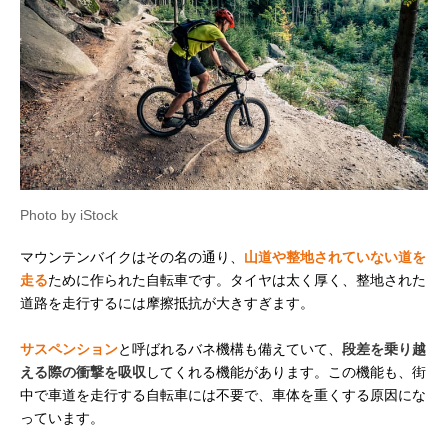
Photo by iStock
マウンテンバイクはその名の通り、
山道や整地されていない道を
走る
ために作られた自転車です。タイヤは太く厚く、整地された
道路を走行するには摩擦抵抗が大きすぎます。
サスペンション
と呼ばれるバネ機構も備えていて、
段差を乗り越
える際の衝撃を吸収
してくれる機能があります。この機能も、街
中で車道を走行する自転車には不要で、車体を重くする原因にな
っています。