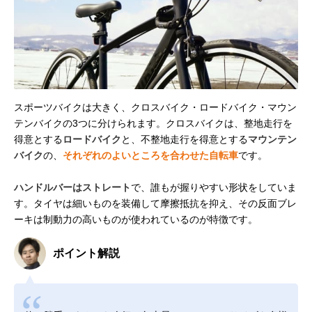
スポーツバイクは大きく、クロスバイク・ロードバイク・マウン
テンバイクの3つに分けられます。クロスバイクは、整地走行を
得意とする
ロードバイク
と、不整地走行を得意とする
マウンテン
バイク
の、
それぞれのよいところを合わせた自転車
です。
ハンドルバーはストレート
で、誰もが握りやすい形状をしていま
す。タイヤは細いものを装備して摩擦抵抗を抑え、その反面ブレ
ーキは制動力の高いものが使われているのが特徴です。
ポイント解説