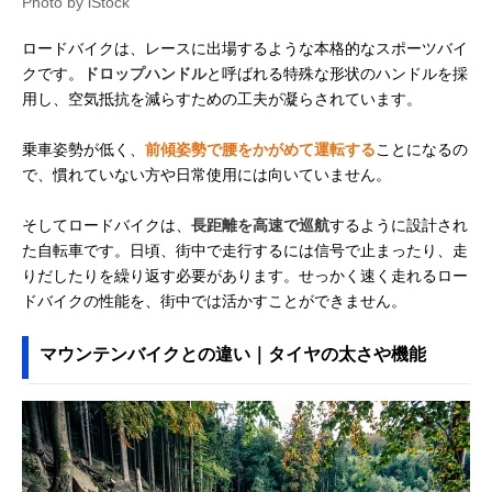
Photo by iStock
ロードバイクは、レースに出場するような本格的なスポーツバイ
クです。
ドロップハンドル
と呼ばれる特殊な形状のハンドルを採
用し、空気抵抗を減らすための工夫が凝らされています。
乗車姿勢が低く、
前傾姿勢で腰をかがめて運転する
ことになるの
で、慣れていない方や日常使用には向いていません。
そしてロードバイクは、
長距離を高速で巡航
するように設計され
た自転車です。日頃、街中で走行するには信号で止まったり、走
りだしたりを繰り返す必要があります。せっかく速く走れるロー
ドバイクの性能を、街中では活かすことができません。
マウンテンバイクとの違い｜タイヤの太さや機能