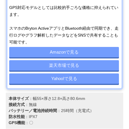
GPS対応モデルとしては比較的手ごろな価格に抑えられてい
ます。
スマホのBryton ActiveアプリとBluetooth経由で同期でき、走
行ログやグラフ解析したデータなどをSNSで共有することも
可能です。
Amazonで見る
楽天市場で見る
Yahoo!で見る
本体サイズ
：幅55×厚さ12.8×高さ80.6mm
接続方式
：無線
バッテリー／電池持続時間
：25時間（充電式）
防水性能
：IPX7
GPS機能
：〇