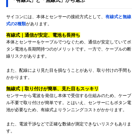
「有線式」と「無線式」から選ぶ
DIGITAL CC-
PA400B
サイコンには、本体とセンサーの接続方式として、
有線式と無線
Amazonで見る
式の2種類
があります。
Bryton(ブライト
大型3インチディ
幅55×厚さ12.8
ン) Rider 17
スプレイで見やす
さ80.6mm
有線式｜通信が安定、電池も長持ち
さ◎
本体とセンサーをケーブルでつなぐため、通信が安定していてボ
タン電池も長期間持つのがメリットです。一方で、ケーブルの断
線リスクがあります。
Amazonで見る
また、配線により見た目を損なうことがあり、取り付けの手間も
CAT EYE(キャッ
小型軽量＆
47.0×32.0×13.
Amazonで見る
トアイ) STRADA
Bluetooth対応モデ
m
かかります。
SMART CC-
ル
RD500B
無線式｜取り付けが簡単、見た目もスッキリ
センサーから電波を発信し本体で受信する仕組みのため、ケーブ
GARMIN(ガーミ
軽量&コンパクト
41×63×16mm
Amazonで見る
ン) Edge 130 Plus
なGPSサイコン
ル不要で取り付けが簡単です。とはいえ、センサーにもボタン電
池が必要なため、有線式よりランニングコストがかかります。
CAT EYE(キャッ
ストップウォッチ
67.5×43.0×15.
Amazonで見る
トアイ)
搭載モデル
m
PADRONE + CC-
また、電波干渉などで正確な数値が測定できないリスクもありま
PA110W
す。