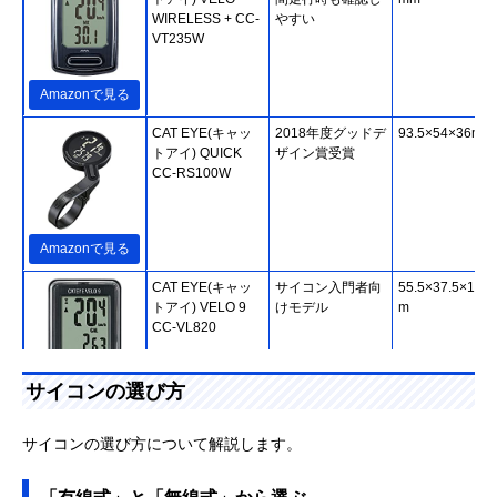
WIRELESS + CC-
やすい
VT235W
Amazonで見る
CAT EYE(キャッ
2018年度グッドデ
93.5×54×36mm
トアイ) QUICK
ザイン賞受賞
CC-RS100W
Amazonで見る
CAT EYE(キャッ
サイコン入門者向
55.5×37.5×18.
トアイ) VELO 9
けモデル
m
CC-VL820
サイコンの選び方
Amazonで見る
CAT EYE(キャッ
大きな画面で使い
67.5×43.0×15.
サイコンの選び方について解説します。
トアイ)
やすい
m
PADRONE