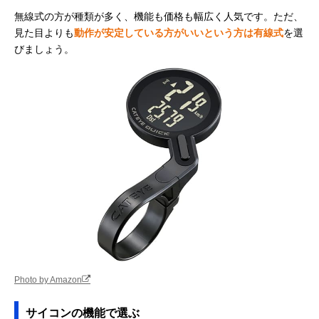
GARMIN(ガーミ
詳細地図と見やす
50×82×20mm
Amazonで見る
無線式の方が種類が多く、機能も価格も幅広く人気です。ただ、
ン) Edge 530
いカラー画面でト
見た目よりも
動作が安定している方がいいという方は有線式
を選
レーニングに◎
びましょう。
GARMIN(ガーミ
ソーラー充電で最
57.8×85.1×19.
Amazonで見る
ン) Edge 840
大60時間稼働
m
Solar
LEZYNE(レザイ
縦横表示を選べる
幅57.5×全長78.
Amazonで見る
ン) MEGA XL GPS
大画面モニタ
高さ26.6mm
Bryton(ブライト
安くナビを導入し
49.9×83.9×16.
Amazonで見る
ン) Rider420
たい方におすすめ
m
Photo by Amazon
サイコンの機能で選ぶ