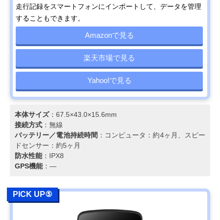
走行記録をスマートフォンにインポートして、データを管理
することもできます。
Amazonで見る
楽天市場で見る
Yahoo!で見る
本体サイズ
：67.5×43.0×15.6mm
接続方式
：無線
バッテリー／電池持続時間
：コンピュータ：約4ヶ月、スピー
ドセンサー：約5ヶ月
防水性能
：IPX8
GPS機能
：―
PICK UP⑤