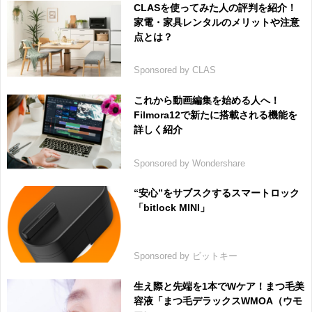
CLASを使ってみた人の評判を紹介！
家電・家具レンタルのメリットや注意
点とは？
Sponsored by CLAS
これから動画編集を始める人へ！
Filmora12で新たに搭載される機能を
詳しく紹介
Sponsored by Wondershare
“安心”をサブスクするスマートロック
「bitlock MINI」
Sponsored by ビットキー
生え際と先端を1本でWケア！まつ毛美
容液「まつ毛デラックスWMOA（ウモ