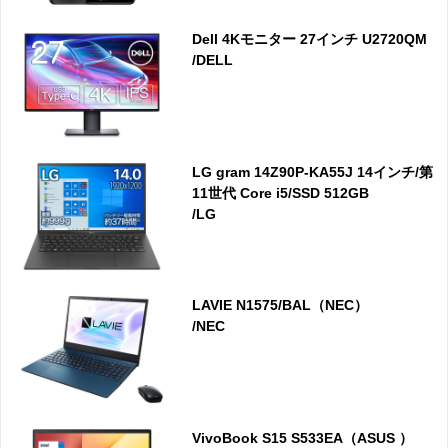
Dell 4Kモニター 27インチ U2720QM
/DELL
LG gram 14Z90P-KA55J 14インチ/第
11世代 Core i5/SSD 512GB
/LG
LAVIE N1575/BAL（NEC）
/NEC
VivoBook S15 S533EA（ASUS ）