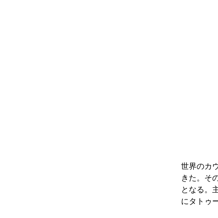
世界のカ
きた。そ
となる。主
にタトゥ