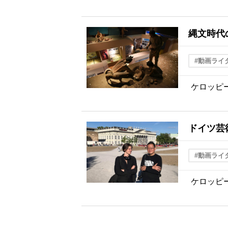
縄文時代
#動画ライ
ケロッピ
ドイツ芸
#動画ライ
ケロッピ