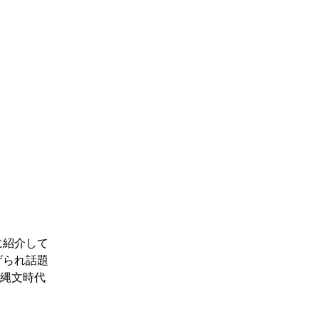
に紹介して
げられ話題
『縄文時代