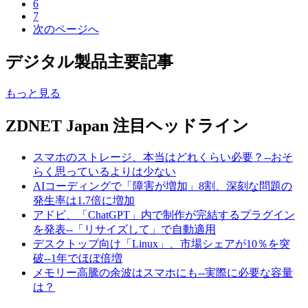
6
7
次のページへ
デジタル製品主要記事
もっと見る
ZDNET Japan 注目ヘッドライン
スマホのストレージ、本当はどれくらい必要？--おそ
らく思っているよりは少ない
AIコーディングで「障害が増加」8割、深刻な問題の
発生率は1.7倍に増加
アドビ、「ChatGPT」内で制作が完結するプラグイン
を発表--「リサイズして」で自動適用
デスクトップ向け「Linux」、市場シェアが10％を突
破--1年でほぼ倍増
メモリー高騰の余波はスマホにも--実際に必要な容量
は？