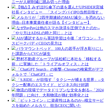
ニーが人材削減に踏み切った理由
【独占】みずほFG傘下の道を選んだUPSIDER宮城
社長インタビュー 「スイングバイIPO当然目指す」
メルカリが「2四半期連続のMAU減少」を恐れない
理由--日本事業責任者が語る【インタビュー】
なぜPayPayは他のスマホ決済を圧倒できたのか--
「やり方はADSLの時と同じ」とは
AIが通訳するから英語学習は今後「オワコン」？--
スピークバディCEOの見方は
パラマウントベッド、100人の若手が浮き彫りにし
た課題からCVCが誕生
野村不動産グループが浜松町に本社を「移転する
前」に実施した「トライアルオフィス」とは
「ChatGPT Search」の衝撃--Chromeの検索窓がデフ
ォルトで「ChatGPT」に
「S.RIDE」が目指す「タクシーが捕まる世界」--タ
クシー配車のエスライド、ビジネス向け好調
物流の現場でデータドリブンな文化を創る--「2024
年問題」に向け、大和物流が挑む効率化とは
「ビットコイン」に資産性はあるのか--積立サービ
スを始めたメルカリ、担当CEOに聞いた