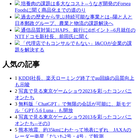
培養肉の課題は多大なコスト--うなぎ開発のForsea
Foodsに聞く商品化までの道のり
過去の歴史から学ぶ持続可能な事業とは--陽と人と
日本郵政グループ、農業と物流の課題解決へ
通信品質対策にHAPS、銀行にdポイント--6月就任の
NTTドコモ新社長、前田氏に聞く
「代理店でもコンサルでもない」I&COが企業の課
題を解決する
人気の記事
1
KDDI社長、楽天ローミング終了でau回線の品質向上
も示唆
2
写真で見る東京ゲームショウ2023を彩ったコンパニ
オンたち
3
無料版「ChatGPT」で無限の会話が可能に、新モデ
ル「GPT‑5.6 Luna」も開放
4
写真で見る東京ゲームショウ2013を彩ったコンパニ
オンたち--その3
5
熊本地震、約35kmにわたって地表にずれ JAXAの
レーダー衛星「だいち2号・4号」で観測