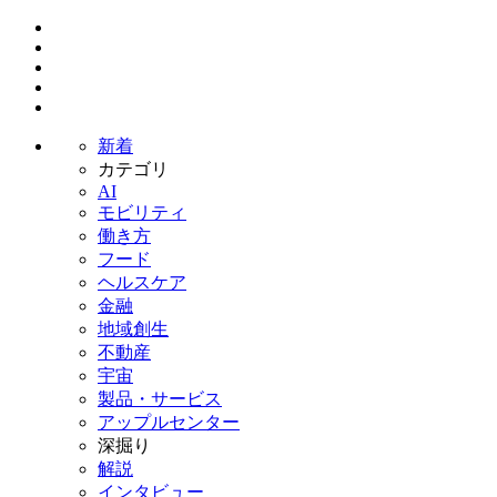
新着
カテゴリ
AI
モビリティ
働き方
フード
ヘルスケア
金融
地域創生
不動産
宇宙
製品・サービス
アップルセンター
深掘り
解説
インタビュー