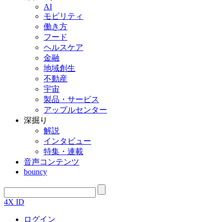
AI
モビリティ
働き方
フード
ヘルスケア
金融
地域創生
不動産
宇宙
製品・サービス
アップルセンター
深掘り
解説
インタビュー
特集・連載
音声コンテンツ
bouncy
4X ID
ログイン