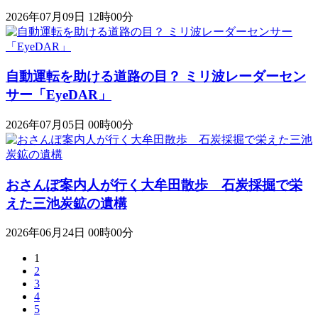
2026年07月09日 12時00分
自動運転を助ける道路の目？ ミリ波レーダーセン
サー「EyeDAR」
2026年07月05日 00時00分
おさんぽ案内人が行く大牟田散歩 石炭採掘で栄
えた三池炭鉱の遺構
2026年06月24日 00時00分
1
2
3
4
5