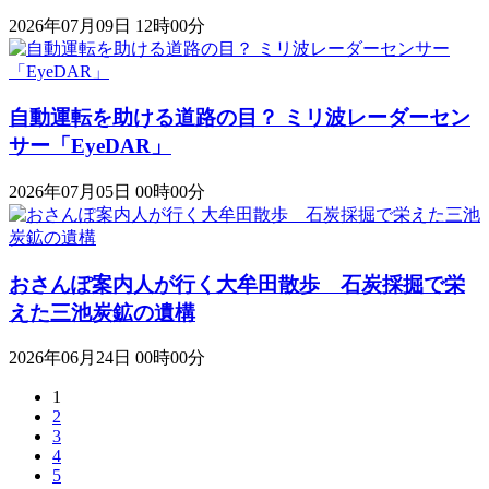
2026年07月09日 12時00分
自動運転を助ける道路の目？ ミリ波レーダーセン
サー「EyeDAR」
2026年07月05日 00時00分
おさんぽ案内人が行く大牟田散歩 石炭採掘で栄
えた三池炭鉱の遺構
2026年06月24日 00時00分
1
2
3
4
5