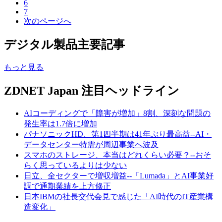
6
7
次のページへ
デジタル製品主要記事
もっと見る
ZDNET Japan 注目ヘッドライン
AIコーディングで「障害が増加」8割、深刻な問題の
発生率は1.7倍に増加
パナソニックHD、第1四半期は41年ぶり最高益--AI・
データセンター特需が周辺事業へ波及
スマホのストレージ、本当はどれくらい必要？--おそ
らく思っているよりは少ない
日立、全セクターで増収増益--「Lumada」とAI事業好
調で通期業績を上方修正
日本IBMの社長交代会見で感じた「AI時代のIT産業構
造変化」