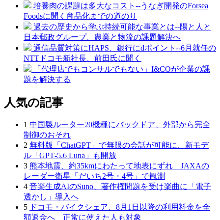
培養肉の課題は多大なコスト--うなぎ開発のForsea
Foodsに聞く商品化までの道のり
過去の歴史から学ぶ持続可能な事業とは--陽と人と
日本郵政グループ、農業と物流の課題解決へ
通信品質対策にHAPS、銀行にdポイント--6月就任の
NTTドコモ新社長、前田氏に聞く
「代理店でもコンサルでもない」I&COが企業の課
題を解決する
人気の記事
1
中国製ルーター20機種にバックドア、外部から完全
制御のおそれ
2
無料版「ChatGPT」で無限の会話が可能に、新モデ
ル「GPT‑5.6 Luna」も開放
3
熊本地震、約35kmにわたって地表にずれ JAXAの
レーダー衛星「だいち2号・4号」で観測
4
音楽生成AIのSuno、著作権問題を受け楽曲に「電子
透かし」導入へ
5
ドコモ・バイクシェア、8月1日以降の利用料金を全
額返金へ 正常に使えた人も対象