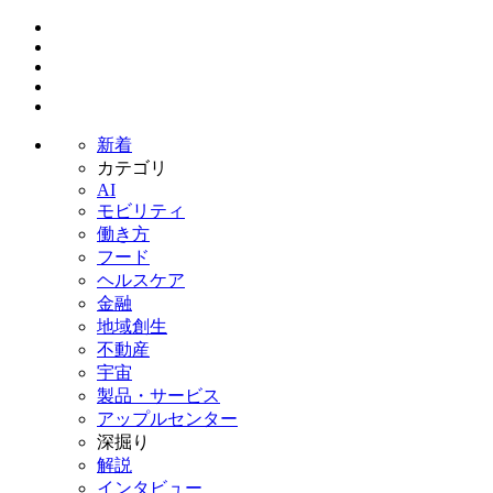
新着
カテゴリ
AI
モビリティ
働き方
フード
ヘルスケア
金融
地域創生
不動産
宇宙
製品・サービス
アップルセンター
深掘り
解説
インタビュー