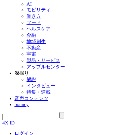
AI
モビリティ
働き方
フード
ヘルスケア
金融
地域創生
不動産
宇宙
製品・サービス
アップルセンター
深掘り
解説
インタビュー
特集・連載
音声コンテンツ
bouncy
4X ID
ログイン