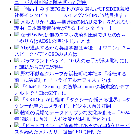
ニーが人材削減に踏み切った理由
【独占】みずほFG傘下の道を選んだUPSIDER宮城
社長インタビュー 「スイングバイIPO当然目指す」
メルカリが「2四半期連続のMAU減少」を恐れない
理由--日本事業責任者が語る【インタビュー】
なぜPayPayは他のスマホ決済を圧倒できたのか--
「やり方はADSLの時と同じ」とは
AIが通訳するから英語学習は今後「オワコン」？--
スピークバディCEOの見方は
パラマウントベッド、100人の若手が浮き彫りにし
た課題からCVCが誕生
野村不動産グループが浜松町に本社を「移転する
前」に実施した「トライアルオフィス」とは
「ChatGPT Search」の衝撃--Chromeの検索窓がデフ
ォルトで「ChatGPT」に
「S.RIDE」が目指す「タクシーが捕まる世界」--タ
クシー配車のエスライド、ビジネス向け好調
物流の現場でデータドリブンな文化を創る--「2024
年問題」に向け、大和物流が挑む効率化とは
「ビットコイン」に資産性はあるのか--積立サービ
スを始めたメルカリ、担当CEOに聞いた