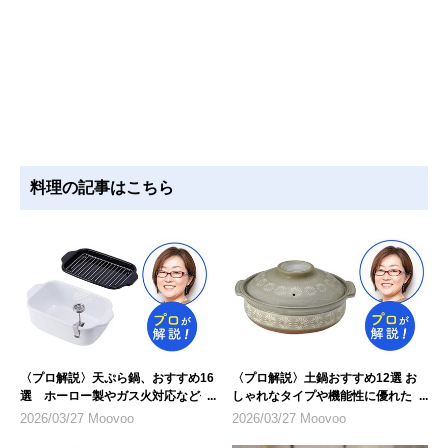
料理の記事はこちら
〈プロ解説〉天ぷら鍋、おすすめ16
〈プロ解説〉土鍋おすすめ12選 お
選 ホーロー製やガス火対応など仕
しゃれなタイプや機能性に優れたも
様に注目
のを紹介
2026/03/27 Moovoo
2026/03/27 Moovoo