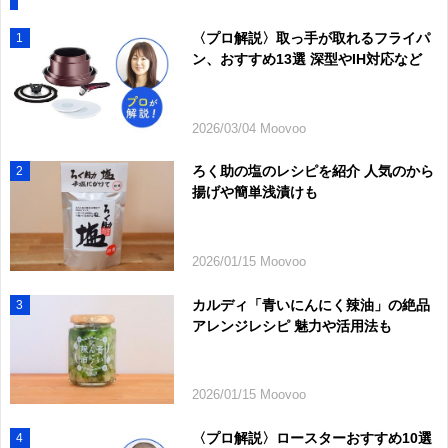
〈プロ解説〉取っ手が取れるフライパ
1
ン、おすすめ13選 深型やIH対応など
2026/03/04 Moovoo
ろく助の塩のレシピを紹介 人気のから
2
揚げや簡単浅漬けも
2026/01/15 Moovoo
カルディ「青いにんにく辣油」の絶品
3
アレンジレシピ 魅力や活用法も
2026/01/15 Moovoo
〈プロ解説〉ロースターおすすめ10選
4