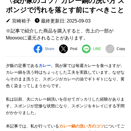
〈我が家のコツ〉カレー鍋の洗い方 ス
ポンジで汚れを落とす前にすべきこと
宮崎裕子
最終更新日: 2025-09-03
※記事で紹介した商品を購入すると、売上の一部が
Moovooに還元されることがあります。
Share
Post
LINE
Copy
夕飯の定番である
カレー
。我が家では毎週カレーを食べますが、
カレー鍋を洗う時はちょっとした工夫を実践しています。なぜな
らそのまま洗うと、スポンジがカレーの油でギトギトになり、黄
色く染まってしまうからです。
私は以前、夫にカレー鍋洗いを任せてガッカリした経験がありま
す。スポンジが悲惨な状態になり、スポンジをキレイにする手間
がかかりました。
本記事では、私が行っている
カレー鍋の洗い方のコツ
についてご