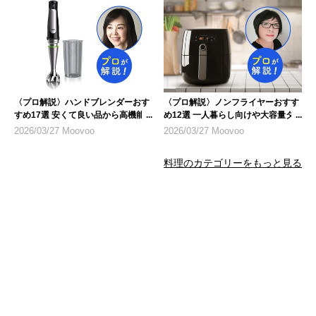
〈プロ解説〉ハンドブレンダーおす
〈プロ解説〉ノンフライヤーおすす
すめ17選 安くて良い品から高機能
め12選 一人暮らし向けや大容量タ
モデルまで
イプも
2026/03/27 Moovoo
2026/03/27 Moovoo
料理のカテゴリーをもっと見る