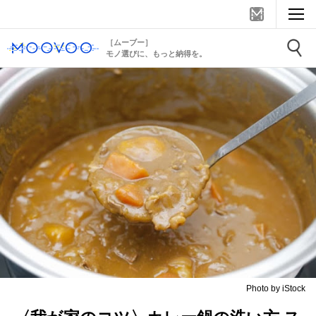
［ムーブー］
モノ選びに、もっと納得を。
Photo by iStock