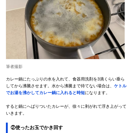
筆者撮影
カレー鍋にたっぷりの水を入れて、食器用洗剤を3滴くらい垂ら
してから沸騰させます。水から沸騰まで待てない場合は、
ケトル
でお湯を沸かしてカレー鍋に入れると時短
になります。
すると鍋にへばりついたカレーが、徐々に剥がれて浮き上がって
いきます。
②使ったお玉でかき回す