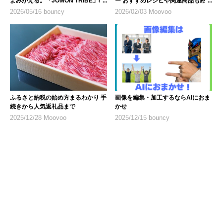
よみがえる。「JOMON TRIBE」の
ー おすすめレシピや関連商品も紹介
10年
2026/05/16 bouncy
2026/02/03 Moovoo
ふるさと納税の始め方まるわかり 手
画像を編集・加工するならAIにおま
続きから人気返礼品まで
かせ
2025/12/28 Moovoo
2025/12/15 bouncy