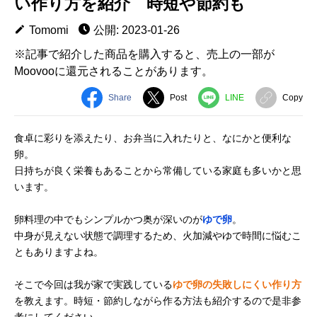
い作り方を紹介 時短や節約も
Tomomi
公開: 2023-01-26
※記事で紹介した商品を購入すると、売上の一部が
Moovooに還元されることがあります。
Share
Post
LINE
Copy
食卓に彩りを添えたり、お弁当に入れたりと、なにかと便利な
卵。
日持ちが良く栄養もあることから常備している家庭も多いかと思
います。
卵料理の中でもシンプルかつ奥が深いのが
ゆで卵
。
中身が見えない状態で調理するため、火加減やゆで時間に悩むこ
ともありますよね。
そこで今回は我が家で実践している
ゆで卵の失敗しにくい作り方
を教えます。時短・節約しながら作る方法も紹介するので是非参
考にしてください。