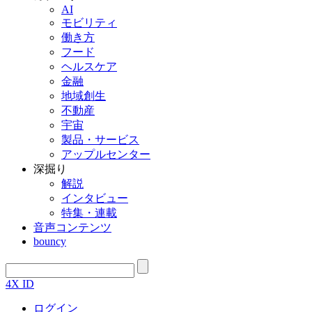
AI
モビリティ
働き方
フード
ヘルスケア
金融
地域創生
不動産
宇宙
製品・サービス
アップルセンター
深掘り
解説
インタビュー
特集・連載
音声コンテンツ
bouncy
4X ID
ログイン