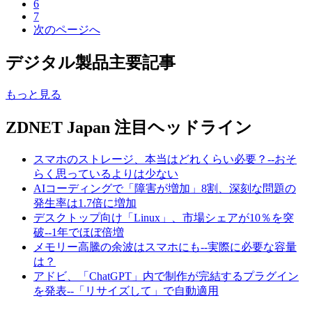
6
7
次のページへ
デジタル製品主要記事
もっと見る
ZDNET Japan 注目ヘッドライン
スマホのストレージ、本当はどれくらい必要？--おそ
らく思っているよりは少ない
AIコーディングで「障害が増加」8割、深刻な問題の
発生率は1.7倍に増加
デスクトップ向け「Linux」、市場シェアが10％を突
破--1年でほぼ倍増
メモリー高騰の余波はスマホにも--実際に必要な容量
は？
アドビ、「ChatGPT」内で制作が完結するプラグイン
を発表--「リサイズして」で自動適用