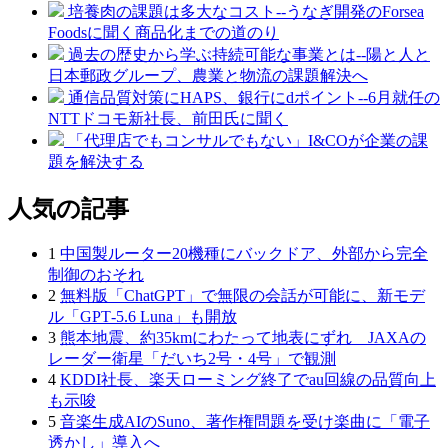
培養肉の課題は多大なコスト--うなぎ開発のForsea
Foodsに聞く商品化までの道のり
過去の歴史から学ぶ持続可能な事業とは--陽と人と
日本郵政グループ、農業と物流の課題解決へ
通信品質対策にHAPS、銀行にdポイント--6月就任の
NTTドコモ新社長、前田氏に聞く
「代理店でもコンサルでもない」I&COが企業の課
題を解決する
人気の記事
1
中国製ルーター20機種にバックドア、外部から完全
制御のおそれ
2
無料版「ChatGPT」で無限の会話が可能に、新モデ
ル「GPT‑5.6 Luna」も開放
3
熊本地震、約35kmにわたって地表にずれ JAXAの
レーダー衛星「だいち2号・4号」で観測
4
KDDI社長、楽天ローミング終了でau回線の品質向上
も示唆
5
音楽生成AIのSuno、著作権問題を受け楽曲に「電子
透かし」導入へ