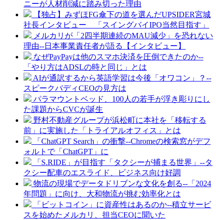
ニーが人材削減に踏み切った理由
【独占】みずほFG傘下の道を選んだUPSIDER宮城
社長インタビュー 「スイングバイIPO当然目指す」
メルカリが「2四半期連続のMAU減少」を恐れない
理由--日本事業責任者が語る【インタビュー】
なぜPayPayは他のスマホ決済を圧倒できたのか--
「やり方はADSLの時と同じ」とは
AIが通訳するから英語学習は今後「オワコン」？--
スピークバディCEOの見方は
パラマウントベッド、100人の若手が浮き彫りにし
た課題からCVCが誕生
野村不動産グループが浜松町に本社を「移転する
前」に実施した「トライアルオフィス」とは
「ChatGPT Search」の衝撃--Chromeの検索窓がデフ
ォルトで「ChatGPT」に
「S.RIDE」が目指す「タクシーが捕まる世界」--タ
クシー配車のエスライド、ビジネス向け好調
物流の現場でデータドリブンな文化を創る--「2024
年問題」に向け、大和物流が挑む効率化とは
「ビットコイン」に資産性はあるのか--積立サービ
スを始めたメルカリ、担当CEOに聞いた