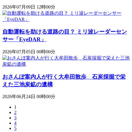
2026年07月09日 12時00分
自動運転を助ける道路の目？ ミリ波レーダーセン
サー「EyeDAR」
2026年07月05日 00時00分
おさんぽ案内人が行く大牟田散歩 石炭採掘で栄
えた三池炭鉱の遺構
2026年06月24日 00時00分
1
2
3
4
5