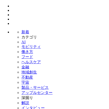
新着
カテゴリ
AI
モビリティ
働き方
フード
ヘルスケア
金融
地域創生
不動産
宇宙
製品・サービス
アップルセンター
深掘り
解説
インタビュー