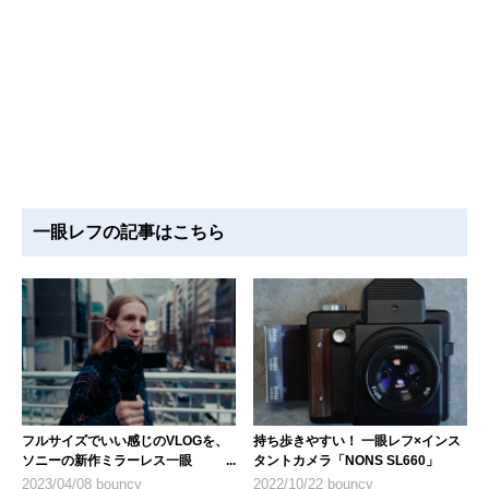
一眼レフの記事はこちら
フルサイズでいい感じのVLOGを、
持ち歩きやすい！ 一眼レフ×インス
ソニーの新作ミラーレス一眼
タントカメラ「NONS SL660」
「VLOGCAM ZV-E1」
2023/04/08 bouncy
2022/10/22 bouncy