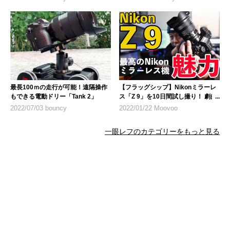
最長100ｍの走行が可能！遠隔操作
【フラッグシップ】Nikonミラーレ
もできる電動ドリー「Tank 2」
ス「Z 9」を10日間試し撮り！ 劇的
進化を遂げたAF、連写性能、操作
2022/07/03 bouncy
2022/01/22 Moovoo
性を徹底解説【UZUMAX電気店】
一眼レフのカテゴリーをもっと見る