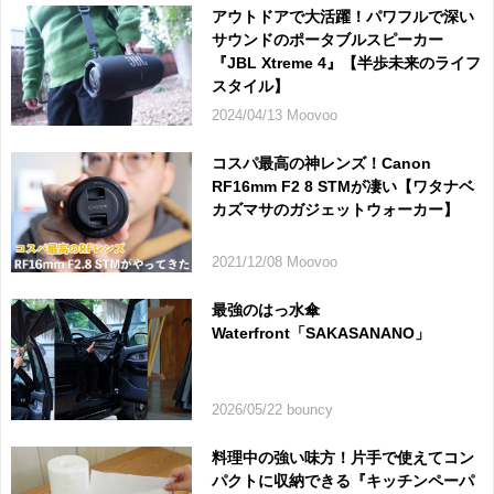
アウトドアで大活躍！パワフルで深い
サウンドのポータブルスピーカー
『JBL Xtreme 4』【半歩未来のライフ
スタイル】
2024/04/13 Moovoo
コスパ最高の神レンズ！Canon
RF16mm F2 8 STMが凄い【ワタナベ
カズマサのガジェットウォーカー】
2021/12/08 Moovoo
最強のはっ水傘
Waterfront「SAKASANANO」
2026/05/22 bouncy
料理中の強い味方！片手で使えてコン
パクトに収納できる『キッチンペーパ