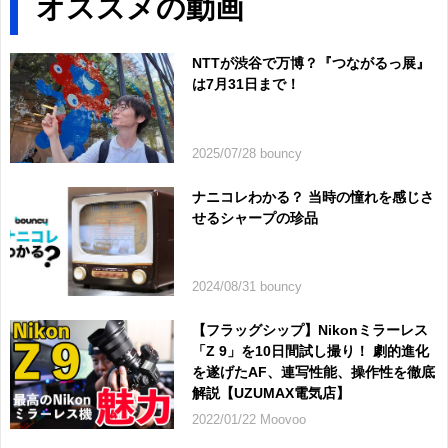
オススメの動画
NTTが渋谷で万博？『つながるっ展』
は7月31日まで！
2025/07/28 bouncy
ナニコレわかる？ 当時の憧れを感じさ
せるシャープの珍品
2024/08/31 bouncy
【フラッグシップ】Nikonミラーレス
「Z 9」を10日間試し撮り！ 劇的進化
を遂げたAF、連写性能、操作性を徹底
解説【UZUMAX電気店】
2022/01/22 Moovoo