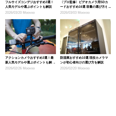
フルサイズコンデジおすすめ3選！
〈プロ監修〉ビデオカメラ用SDカ
人気モデルや選ぶポイントも解説
ードおすすめ16選 容量の選び方も
解説
2026/03/20 Moovoo
2026/03/03 Moovoo
アクションカメラおすすめ3選！最
防湿庫おすすめ10選 現役カメラマ
新人気モデルや選ぶポイントも解説
ンが初心者向けの選び方を解説
2026/02/26 Moovoo
2026/02/20 Moovoo