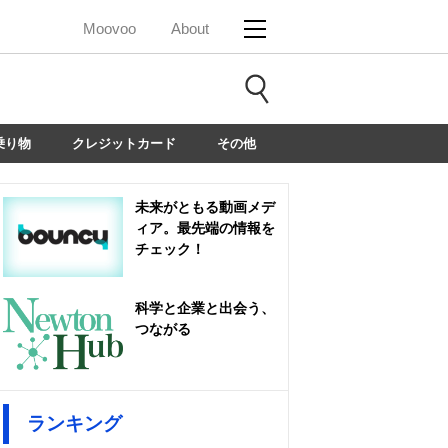
Moovoo
About
乗り物
クレジットカード
その他
未来がともる動画メデ
ィア。最先端の情報を
チェック！
科学と企業と出会う、
つながる
ランキング