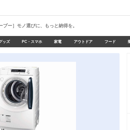
ーブー］
モノ選びに、もっと納得を。
グッズ
PC・スマホ
家電
アウトドア
フード