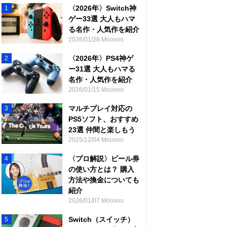
〈2026年〉Switch神
1
ゲー33選 大人もハマ
る名作・人気作を紹介
2026/01/28 Moovoo
〈2026年〉PS4神ゲ
2
ー31選 大人もハマる
名作・人気作を紹介
2026/01/15 Moovoo
マルチプレイ対応の
3
PS5ソフト、おすすめ
23選 仲間と楽しもう
2025/12/04 Moovoo
〈プロ解説〉ビール券
4
の使い方とは？ 購入
方法や換金についても
紹介
2026/01/07 Moovoo
Switch（スイッチ）
5