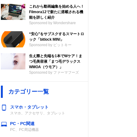
これから動画編集を始める人へ！
Filmora12で新たに搭載される機
能を詳しく紹介
Sponsored by Wondershare
“安心”をサブスクするスマートロ
ック「bitlock MINI」
Sponsored by ビットキー
生え際と先端を1本でWケア！ま
つ毛美容液「まつ毛デラックス
WMOA（ウモア）」
Sponsored by ファーマフーズ
カテゴリー一覧
スマホ・タブレット
スマホ、アクセサリ、タブレット
PC・PC関連
PC、PC周辺機器