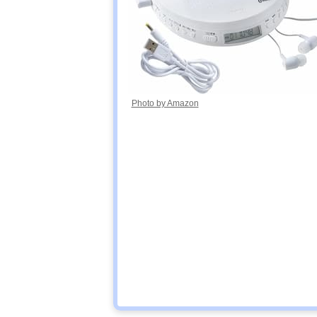
オーム(OHM)
Amazonで見る
AudioCommポ
ータブルCDラ
ジオ RCR-875Z
Photo by Amazon
東芝(TOSHIBA)
B
Amazonで見る
CDラジオ TY-
CW10
WINTECH CD
Amazonで見る
クロックラジオ
CDC-220