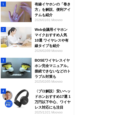
有線イヤホンの「巻き
1
方」を解説、便利アイ
テムも紹介
2026/01/01 Moovoo
Web会議用イヤホン
2
マイクおすすめ人気
10選 ワイヤレスや有
線タイプを紹介
2026/02/09 Moovoo
BOSEワイヤレスイヤ
3
ホン完全マニュアル。
接続できないなどのト
ラブル対策も
2025/02/05 Moovoo
〈プロ解説〉安いヘッ
4
ドホンおすすめ17選 1
万円以下中心、ワイヤ
レス対応にも注目
2025/12/21 Moovoo