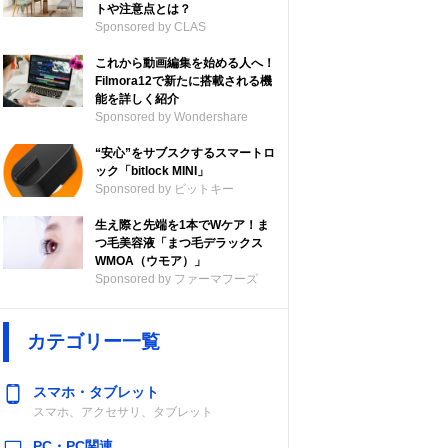
トや注意点とは？
Sponsored by CLAS
これから動画編集を始める人へ！
Filmora12で新たに搭載される機
能を詳しく紹介
Sponsored by Wondershare
“安心”をサブスクするスマートロ
ック「bitlock MINI」
Sponsored by ビットキー
生え際と先端を1本でWケア！ま
つ毛美容液「まつ毛デラックス
WMOA（ウモア）」
Sponsored by ファーマフーズ
電源
主な機能
カテゴリー一覧
（乾電
単3形乾電池2
Bluetooth送
スマホ・タブレット
品含ま
本、USB
信、レジューム
スマホ、アクセサリ、タブレット
再生など
PC・PC関連