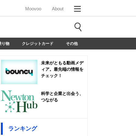
Moovoo
About
乗り物
クレジットカード
その他
未来がともる動画メデ
ィア。最先端の情報を
チェック！
科学と企業と出会う、
つながる
ランキング