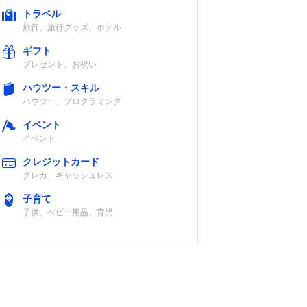
トラベル
g（乾電
単2形乾電池6
リピート再生、
旅行、旅行グッズ、ホテル
）
本、AC電源
ワイドFMなど
ギフト
プレゼント、お祝い
ハウツー・スキル
ハウツー、プログラミング
g（乾電
単2形乾電池6
Bluetooth受
）
本、AC電源
信、リピート再
イベント
生、ワイドFM
イベント
など
クレジットカード
クレカ、キャッシュレス
単2形乾電池6
目覚ましアラー
子育て
本、AC電源
ム機能、スリー
子供、ベビー用品、育児
プタイマーなど