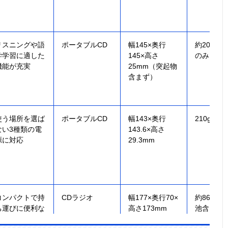
リスニングや語
ポータブルCD
幅145×奥行
約204g
学学習に適した
145×高さ
のみ）
機能が充実
25mm（突起物
含まず）
使う場所を選ば
ポータブルCD
幅143×奥行
210g
ない3種類の電
143.6×高さ
源に対応
29.3mm
コンパクトで持
CDラジオ
幅177×奥行70×
約860g
ち運びに便利な
高さ173mm
池含まず
CDラジオ