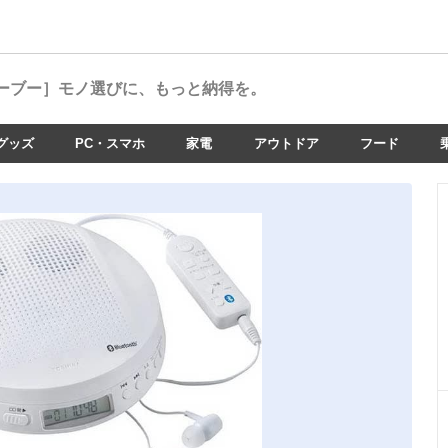
ーブー］
モノ選びに、もっと納得を。
グッズ
PC・スマホ
家電
アウトドア
フード