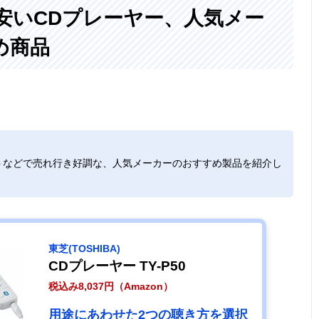
!〉安いCDプレーヤー、人気メー
め商品
コンパクトなボ
CDラジオ
幅230×奥行
約1,100
ディに語学学習
213×高さ92mm
池含まず
機能が充実
トなどで売れ行き好調な、人気メーカーのおすすめ製品を紹介し
好みの音質で音
CDラジオ
約幅272×奥行
約1,200
楽を楽しめる
64×高さ
池含まず
153mm(突起物
含む)
東芝(TOSHIBA)
CDプレーヤー TY-P50
CDやラジオ音
CDラジオ
幅326×奥行53×
約1,200
源をMP3形式で
高さ142mm
池含まず
税込み8,037円（Amazon）
録音できる
用途にあわせた2つの聴き方を選択