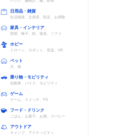
など
バッグ、腕時計、靴、財布
日用品・雑貨
生活雑貨、文房具、防災、お掃除
家具・インテリア
g（乾電
単3形乾電池6
リピート・ラン
照明、椅子、机、寝具、ソファ
）
本、AC電源
ダム再生、
Bass機能など
ホビー
ドローン、ロボット、音楽、VR
ペット
犬、猫
乗り物・モビリティ
g（乾電
単3形乾電池6
リピート再生、
自動車、バイク、モビリティ
）
本、AC電源
スリープ機能な
ど
ゲーム
ゲーム、スイッチ、PS
フード・ドリンク
g（乾電
単3形アルカリ
USB/SDカード
ごはん、お菓子、お酒、コーヒー
）
乾電池6本、AC
スロット、ワイ
アウトドア
電源
ドFMなど
キャンプ、アクティビティ