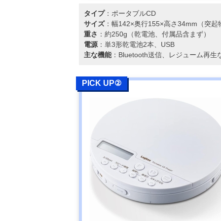
タイプ
：ポータブルCD
サイズ
：幅142×奥行155×高さ34mm（突
重さ
：約250g（乾電池、付属品含まず）
電源
：単3形乾電池2本、USB
主な機能
：Bluetooth送信、レジューム再生
PICK UP②