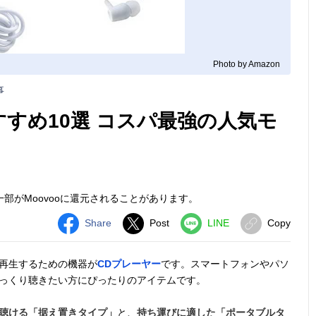
Photo by Amazon
事
すめ10選 コスパ最強の人気モ
部がMoovooに還元されることがあります。
Share
Post
LINE
Copy
を再生するための機器が
CDプレーヤー
です。スマートフォンやパソ
じっくり聴きたい方にぴったりのアイテムです。
聴ける「据え置きタイプ」
と、
持ち運びに適した「ポータブルタ