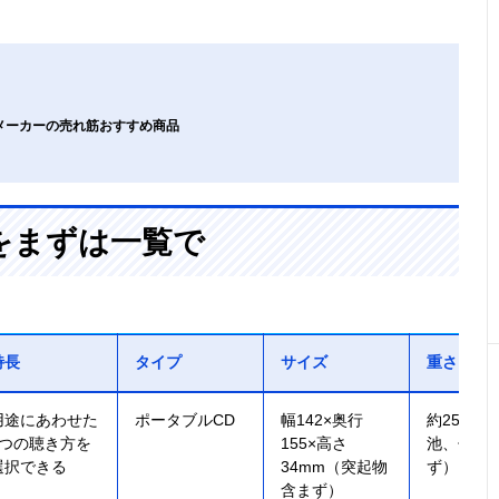
気メーカーの売れ筋おすすめ商品
をまずは一覧で
特長
タイプ
サイズ
重さ
用途にあわせた
ポータブルCD
幅142×奥行
約250g
2つの聴き方を
155×高さ
池、付属
選択できる
34mm（突起物
ず）
含まず）