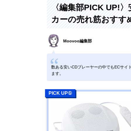
オ RCR-600Z
〈編集部PICK UP
Amazonで見る
カーの売れ筋おすす
東芝(TOSHIBA)
CDラジオ TY-
Moovoo編集部
C160
Amazonで見る
数ある安いCDプレーヤーの中でもECサイ
ます。
東芝(TOSHIBA)
楽天市場で見る
CDラジオ TY-
C270
PICK UP①
コイズミ
Amazonで見る
(Koizumi) ステ
レオCDシステ
ム SDD-4340