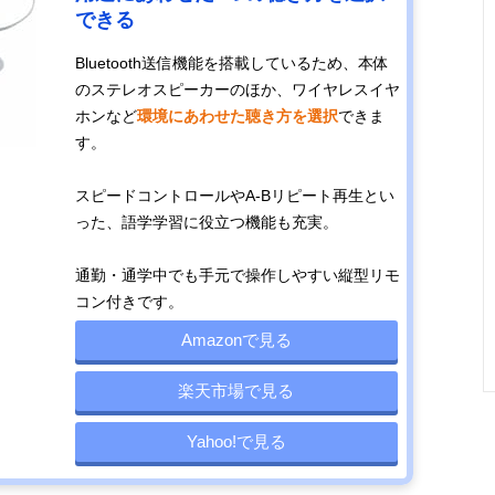
できる
乾電池でCDの
CDラジオ
幅230×奥行
約1,080
Bluetooth送信機能を搭載しているため、本体
長時間再生が可
210×高さ
池含まず
のステレオスピーカーのほか、ワイヤレスイヤ
能
113mm
ホンなど
環境にあわせた聴き方を選択
できま
す。
luetoothで手
CDラジオ
幅240×奥行
約1,300
軽にワイヤレス
223×高さ
池含まず
スピードコントロールやA-Bリピート再生とい
再生
128mm
った、語学学習に役立つ機能も充実。
通勤・通学中でも手元で操作しやすい縦型リモ
枕元に置きたい
CDラジオ
幅235×奥行
約1,100g
コン付きです。
目覚まし機能付
166.5×高さ
Amazonで見る
きCDラジオ
75mm
楽天市場で見る
Yahoo!で見る