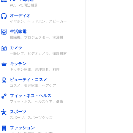
PC、PC周辺機器
オーディオ
イヤホン、ヘッドホン、スピーカー
（本体
単3形アルカリ
Bluetooth送
生活家電
乾電池2本、
信、11段階スピ
掃除機、プロジェクター、洗濯機
USB
ードコントロー
ルなど
カメラ
一眼レフ、ビデオカメラ、撮影機材
キッチン
単3形乾電池2
BASS機能、ア
キッチン家電、調理器具、料理
本、AC電源、
ンチショック機
ビューティ・コスメ
USB
能など
コスメ、美容家電、ヘアケア
フィットネス・ヘルス
フィットネス、ヘルスケア、健康
スポーツ
（乾電
単2形乾電池4
リピート・ラン
スポーツ、スポーツグッズ
）
本、AC電源
ダム再生、
FM・AMラジオ
ファッション