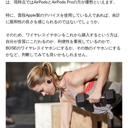
mm
は、現時点ではAirPodsとAirPods Proの方が優勢といえます。
80g
45.6g
40g
重量（充電
特に、普段Apple製のデバイスを使用している人であれば、余計
ケース）
に親和性の良さを感じられるのではないでしょうか。
×
◯
×
ノイズキャ
そのため、ワイヤレスイヤホンをこれから購入するという方は、
ンセリング
自分が音質にこだわるのか、利便性を重視しているのかで、
BOSEのワイヤレスイヤホンにするか、その他のイヤホンにする
IPX4等級
IPX4等級
×
耐水性
かなど、判断してみても良いかもしれません。
最大5時間
最大4.5時間
最大5時間の再生
バッテリー
（満充電時）
（アクティブノ
時間、最大3時間
持続時間
イズキャンセリ
の連続通話時間
ングと 外部音取
（1回の充電）
り込みモードを
オフにした場合
Wireless
は 最大5時間）
Charging Case
で複数充電時は
Wireless
24時間以上の再
Charging Case
生時間、最大18
で複数充電時は
時間の連続通話
24時間以上の再
時間
生時間、最大18