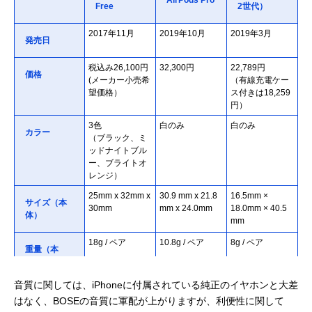
Free
2世代）
2017年11月
2019年10月
2019年3月
発売日
税込み26,100円
32,300円
22,789円
価格
(メーカー小売希
（有線充電ケー
望価格）
ス付きは18,259
円）
3色
白のみ
白のみ
カラー
（ブラック、ミ
ッドナイトブル
ー、ブライトオ
レンジ）
25mm x 32mm x
30.9 mm x 21.8
16.5mm ×
サイズ（本
30mm
mm x 24.0mm
18.0mm × 40.5
体）
mm
18g / ペア
10.8g / ペア
8g / ペア
重量（本
体）
音質に関しては、iPhoneに付属されている純正のイヤホンと大差
100mm x 38mm
45.2 mm x 60.6
44.3mm ×
サイズ（充
はなく、BOSEの音質に軍配が上がりますが、利便性に関して
x 48mm
mm x 21.7 mm
21.3mm × 53.5
電ケース）