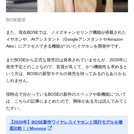
時間の連続通話
時間
◯
◯
◯
充電ケース
BOSE提供
×
◯
◯
また、現在BOSEでは、ノイズキャンセリング機能が搭載された
ワイヤレス
（別売）
（ワイヤレス充
充電ケース
イヤホンや、AIアシスタント（GoogleアシスタントやAmazon
電ケース付きの
（Qi規格）
Alex）にアクセスできる機能がついたイヤホンを開発中です。
み）
×
Hey Siri
Hey Siri
AIアシスタ
まだBOSEから正式な発売日は発表されていませんが、2020年に
ント
発売予定とのことなので、音質が良くて、かつ機能性も求めると
いう方は、BOSEの新型モデルの発売を待ってみるのもありかも
しれません。
現時点で分かっているBOSEの新作のスペックや新機能について
は、こちらの記事にまとめたので、興味がある方は読んでみてく
ださい。
【2020年】BOSE新作ワイヤレスイヤホンと現行モデルを徹
底比較！ | Moovoo