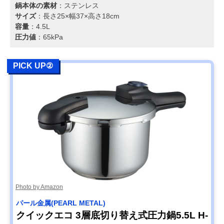
鍋本体の素材
：ステンレス
サイズ
：長さ25×幅37×高さ18cm
容量
：4.5L
圧力値
：65kPa
PICK UP②
Photo by Amazon
パール金属(PEARL METAL)
クイックエコ 3層底切り替え式圧力鍋5.5L H-