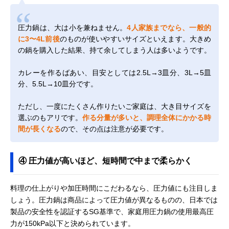
圧力鍋は、大は小を兼ねません。
4人家族までなら、一般的
に3〜4L前後
のものが使いやすいサイズといえます。大きめ
の鍋を購入した結果、持て余してしまう人は多いようです。
カレーを作るばあい、目安としては2.5L→3皿分、3L→5皿
分、5.5L→10皿分です。
ただし、一度にたくさん作りたいご家庭は、大き目サイズを
選ぶのもアリです。
作る分量が多いと、調理全体にかかる時
間が長くなる
ので、その点は注意が必要です。
④ 圧力値が高いほど、短時間で中まで柔らかく
料理の仕上がりや加圧時間にこだわるなら、圧力値にも注目しま
しょう。圧力鍋は商品によって圧力値が異なるものの、日本では
製品の安全性を認証するSG基準で、家庭用圧力鍋の使用最高圧
力が150kPa以下と決められています。