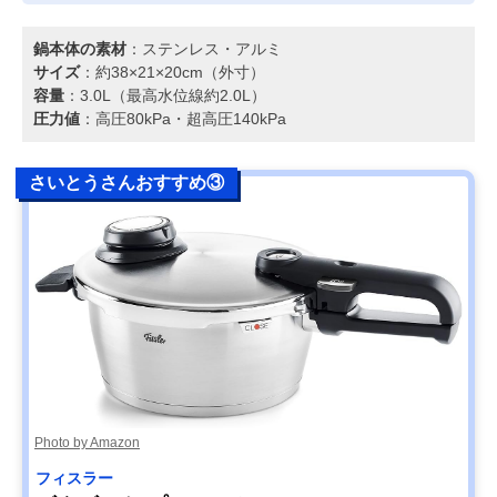
鍋本体の素材
：ステンレス・アルミ
サイズ
：約38×21×20cm（外寸）
容量
：3.0L（最高水位線約2.0L）
圧力値
：高圧80kPa・超高圧140kPa
さいとうさんおすすめ③
Photo by Amazon
フィスラー