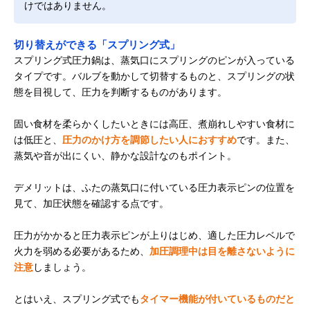
けではありません。
切り替えができる「スプリング式」
スプリング式圧力鍋は、蒸気口にスプリングのピンが入っている
タイプです。バルブを動かして切替するものと、スプリングの状
態を目視して、圧力を判断するものがあります。
固い食材を柔らかくしたいときには高圧、煮崩れしやすい食材に
は低圧と、
圧力のかけ方を調節したい人におすすめ
です。また、
蒸気や音が出にくい、静かな設計なのもポイント。
デメリットは、ふたの蒸気口に付いている圧力表示ピンの位置を
見て、加圧状態を確認する点です。
圧力がかかると圧力表示ピンが上りはじめ、適した圧力レベルで
火力を弱める必要があるため、
加圧調理中は目を離さないように
注意
しましょう。
とはいえ、スプリング式でも
タイマー機能が付いているものだと