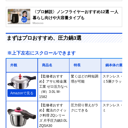
〈プロ解説〉ノンフライヤーおすすめ12選 一人
暮らし向けや大容量タイプも
Moovoo
まずはプロおすすめ、圧力鍋3選
※上下左右にスクロールできます
外観
商品名
特長
鍋本体の素材
【監修者おすす
驚くほどの時短調
ステンレス・ア
め】アサヒ軽金属
理が可能
ミ5層クラッド
工業 ゼロ活力なべ
（M）3.0L M-
Amazonで見る
1582
【監修者おすす
圧力切り替えがラ
ステンレス・ア
め】魔法のクイッ
クにできる
ミ
ク料理 ZQシリー
ズ 片手圧力鍋3.0L
ZQSA30