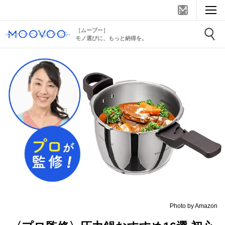
［ムーブー］
モノ選びに、もっと納得を。
Photo by Amazon