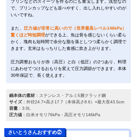
プリンなどのスイーツを作るのにも重宝します。浅型なの
で、プリンカップなども並べやすく、出し入れしやすいのが
いいですね。
また、
圧力値が非常に高いので（世界最高レベル146kPa）
驚くほど時短調理
ができる上、魚は骨を感じないくらい柔ら
かく、塊肉も短時間で余分な脂を落としつつ柔らかく調理で
きます。玄米はもっちりした食感に炊き上がります。
圧力調整おもりが赤（高圧）と白（低圧）の2つあり、料理
にあわせてつけるおもりを変えて圧力調節ができます。本体
30年保証で、長く使えます。
鍋本体の素材
：ステンレス・アルミ5層クラッド鋼
サイズ
：外径24.7×高さ17.7（本体高さ8.6）×最大長43.5cm
容量
：3.0L
圧力値
：白米オモリ76kPa・高圧オモリ146kPa
さいとうさんおすすめ②