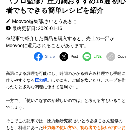
〈プロ監修〉圧力鍋おすすめ16選 初心
者でもできる簡単レシピを紹介
Moovoo編集部,さいとうあきこ
最終更新日: 2026-01-16
※記事で紹介した商品を購入すると、売上の一部が
Moovooに還元されることがあります。
Share
Post
LINE
Copy
高温による調理を可能にし、時間のかかる煮込み料理でも手軽に
作りやすくなる
圧力鍋
。ほかにも、ご飯を炊いたり、スープを作
ったりと多彩な調理に使えて便利です。
一方で、
「使いこなすのが難しいのでは」
と考える方もいること
でしょう。
そこでこの記事では、
圧力鍋研究家 さいとうあきこさん監修
の
もと、料理にあった
圧力鍋の使い方や、初心者でも扱いやすいお