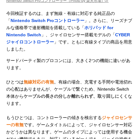
Nintendo Switch Proコントローラー（Photo by 楽天市場）
今回検証するのは、まず無線・有線に対応する純正品の
「
Nintendo Switch Proコントローラー
」。さらに、リーズナブ
ルな価格帯で連射機能を搭載している「
ホリパッド for
Nintendo Switch
」、ジャイロセンサー搭載モデルの「
CYBER
ジャイロコントローラー
」です。ともに有線タイプの商品を用意
しました。
サードパーティ製のプロコンには、大きく2つの機能に違いがあ
ります。
ひとつは
無線対応の有無
。有線の場合、充電する手間や電池切れ
の心配はありませんが、ケーブルで繋ぐため、Nintendo Switch
本体から
ケーブルの長さの分しか離れられず、取り回しにくく
な
ります。
もうひとつは、コントローラーの傾きを検出する
ジャイロセンサ
ーの有無
です。ゲームタイトルによって、ジャイロセンサー対応
かどうかは異なります。ゲームのタイプによっては使用する機会
がない機能でもあり、対応しているゲームでも、ジャイロ操作を