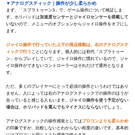
▼アナログスティック｜操作が少し柔らかめ
まず、「スプラトゥーン3」で、ゲーム操作について検証しま
す。ホリパッドは
加速度センサーとジャイロセンサーを搭載して
いない
ので、メニューのオプションからジャイロ操作をオフにし
ます。
ジャイロ操作で行っていた上下の視点移動は、右のアナログステ
ィックで行う
ことになります。個人的には初代「スプラトゥー
ン」からプレイしていて、ジャイロ操作に慣れているので、ジャ
イロ操作ができないコントローラーはそれだけで選外となりま
す。
ただ、多くのプレイヤーにとって必須の操作というわけではあり
ません。人によっては右のアナログスティックでの操作のほうが
合っていると感じる人もいます。
ジャイロ操作を使う予定がない
場合は、ホリパッドを選んでもマイナスにならない
でしょう。
アナログスティックの操作感覚としては
プロコンよりも柔らかめ
の印象ですが、比較しないとわからない程度の違いです。基本的
にはプロコンと同じような感覚で使えます。