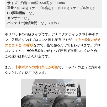
サイズ
：約縦110×横155×高さ62.5mm
重量
：約245g（ケーブル含む）、約170g（ケーブル除く）
HD振動機能
：なし
センサー
：なし
バッテリー持続時間
：なし（有線）
ホリパッドの有線タイプです。アナログスティックや十字ボタ
ン、各種ボタンはプロコンと同じ配置ですが、
＋と−ボタンがそ
のまま＋と−の形状
なので、指で触るだけでもわかります。プロ
コンは＋と−、HOMEボタンがすべて円形で判断しにくいため、
この違いはありがたい点です。
また、
十字ボタンの付け外しが可能
で、Joy-Conのように方向ボ
タンとしても使用できます。