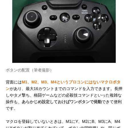
ボタンの配置（筆者撮影）
背面には
M1、M2、M3、M4というプロコンにはないマクロボタ
ン
があり、最大16カウントまでのコマンドを入力できます。長押
しやタメ撃ち、格闘ゲームなどの必殺技コマンドといった複雑な
操作も、
あらかじめ設定しておけばワンボタンで発動
できて便利
です。
マクロを登録していないときは、M1にY、M2にB、M3にA、M4