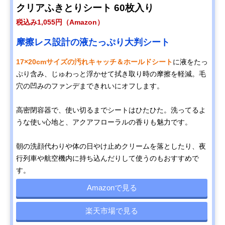
クリアふきとりシート 60枚入り
税込み1,055円（Amazon）
摩擦レス設計の液たっぷり大判シート
17×20cmサイズの汚れキャッチ＆ホールドシート
に液をたっ
ぷり含み、じゅわっと浮かせて拭き取り時の摩擦を軽減。毛
穴の凹みのファンデまできれいにオフします。
高密閉容器で、使い切るまでシートはひたひた。洗ってるよ
うな使い心地と、アクアフローラルの香りも魅力です。
朝の洗顔代わりや体の日やけ止めクリームを落としたり、夜
行列車や航空機内に持ち込んだりして使うのもおすすめで
す。
Amazonで見る
楽天市場で見る