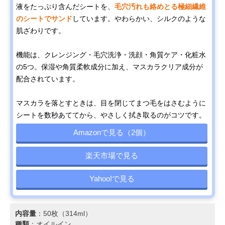
液をたっぷり含んだシートを、
毛穴汚れも絡めとる極細繊維
のシートでサンド
しています。やわらかい、シルクのような
肌ざわりです。
機能は、クレンジング・毛穴洗浄・洗顔・角質ケア・化粧水
の5つ。保湿や角質柔軟成分に加え、マスカラクリア成分が
配合されています。
マスカラを落とすときは、目を閉じてまつ毛をはさむように
シートを数秒あててから、やさしく拭き取るのがコツです。
Amazonで見る（2個）
楽天市場で見る
Yahoo!で見る
内容量
：50枚（314ml）
種類
：オイルイン