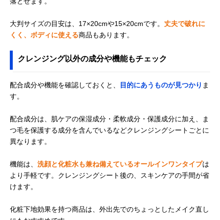
落とせます。
大判サイズの目安は、17×20cmや15×20cmです。
丈夫で破れに
くく、ボディに使える
商品もあります。
クレンジング以外の成分や機能もチェック
配合成分や機能を確認しておくと、
目的にあうものが見つかり
ま
す。
配合成分は、肌ケアの保湿成分・柔軟成分・保護成分に加え、ま
つ毛を保護する成分を含んでいるなどクレンジングシートごとに
異なります。
機能は、
洗顔と化粧水も兼ね備えているオールインワンタイプ
は
より手軽です。クレンジングシート後の、スキンケアの手間が省
けます。
化粧下地効果を持つ商品は、外出先でのちょっとしたメイク直し