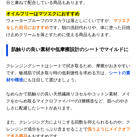
分と兼ねて配合している商品もあります。
オイルフリーはマツエクにおすすめ
ウォータープルーフのマスカラは落としにくいですが、
マツエク
をした目元におすすめ
です。朝の洗顔代わりや、体に塗った日焼
け止めクリームを落とすために使える商品もあります。
肌触りの良い素材や低摩擦設計のシートでマイルドに
クレンジングシートはシートで拭き取るため、摩擦がおきやすい
です。敏感肌で拭き取り時の低刺激性を求める方は、
シートの素
材や構造
にも注目して選びましょう。
なめらかで肌触りの良い天然繊維リヨセルやコットン素材、メイ
クをからめ取るマイクロファイバーの3層構造など、肌へのやさ
しさに配慮したシートがあります。
また、クレンジング力によりこする回数を抑えられるものや、ク
レンジング成分をたっぷり含ませることで
洗うようにメイクオフ
できる商品
もおすすめです。