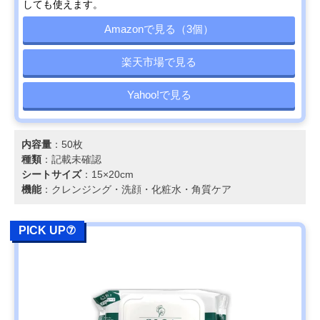
しても使えます。
Amazonで見る（3個）
楽天市場で見る
Yahoo!で見る
内容量
：50枚
種類
：記載未確認
シートサイズ
：15×20cm
機能
：クレンジング・洗顔・化粧水・角質ケア
PICK UP⑦