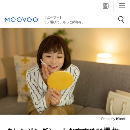
［ムーブー］
モノ選びに、もっと納得を。
Photo by iStock