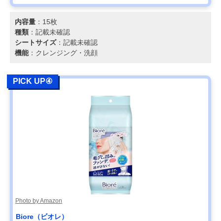
内容量
：15枚
種類
：記載未確認
シートサイズ
：記載未確認
機能
：クレンジング・洗顔
PICK UP④
Photo by Amazon
Biore（ビオレ）