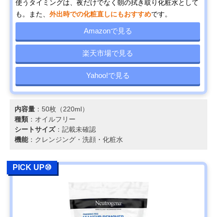
使うタイミングは、夜だけでなく朝の拭き取り化粧水として
も。また、
外出時での化粧直しにもおすすめ
です。
Amazonで見る
楽天市場で見る
Yahoo!で見る
内容量
：50枚（220ml）
種類
：オイルフリー
シートサイズ
：記載未確認
機能
：クレンジング・洗顔・化粧水
PICK UP⑩