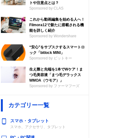
トや注意点とは？
Sponsored by CLAS
これから動画編集を始める人へ！
Filmora12で新たに搭載される機
能を詳しく紹介
Sponsored by Wondershare
“安心”をサブスクするスマートロ
ック「bitlock MINI」
Sponsored by ビットキー
生え際と先端を1本でWケア！ま
つ毛美容液「まつ毛デラックス
WMOA（ウモア）」
Sponsored by ファーマフーズ
カテゴリー一覧
スマホ・タブレット
スマホ、アクセサリ、タブレット
PC・PC関連