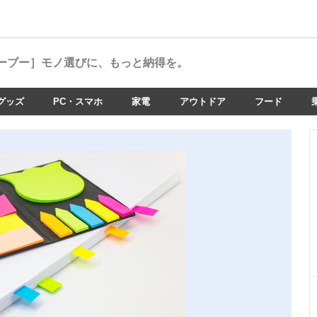
ーブー］
モノ選びに、もっと納得を。
グッズ
PC・スマホ
家電
アウトドア
フード