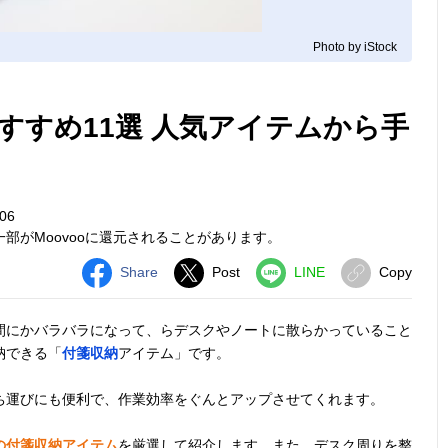
Photo by iStock
すすめ11選 人気アイテムから手
06
部がMoovooに還元されることがあります。
Share
Post
LINE
Copy
間にかバラバラになって、らデスクやノートに散らかっていること
納できる「
付箋収納
アイテム」です。
ち運びにも便利で、作業効率をぐんとアップさせてくれます。
の付箋収納アイテム
を厳選して紹介します。また、デスク周りを整