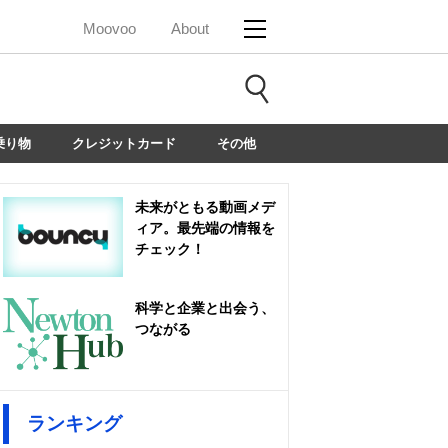
Moovoo
About
乗り物
クレジットカード
その他
未来がともる動画メデ
ィア。最先端の情報を
チェック！
科学と企業と出会う、
つながる
ランキング