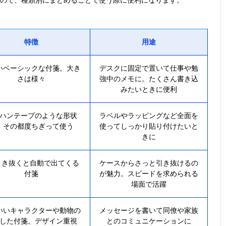
るので、種類別にまとめることで使う際に便利になります。
特徴
用途
いベーシックな付箋。大き
デスクに固定で置いて仕事や勉
さは様々
強中のメモに。たくさん書き込
みたいときに便利
ハンテープのような形状
ラベルやラッピングなど全面を
、その都度ちぎって使う
使ってしっかり貼り付けたいと
きに
引き抜くと自動で出てくる
ケースからさっと引き抜けるの
付箋
が魅力。スピードを求められる
場面で活躍
いいキャラクターや動物の
メッセージを書いて同僚や家族
した付箋。デザイン重視
とのコミュニケーションに