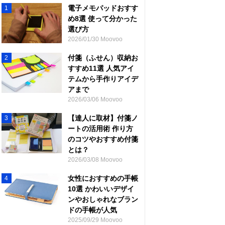
電子メモパッドおすす
1
め8選 使って分かった
選び方
2026/01/30 Moovoo
付箋（ふせん）収納お
2
すすめ11選 人気アイ
テムから手作りアイデ
アまで
2026/03/06 Moovoo
【達人に取材】付箋ノ
3
ートの活用術 作り方
のコツやおすすめ付箋
とは？
2026/03/08 Moovoo
女性におすすめの手帳
4
10選 かわいいデザイ
ンやおしゃれなブラン
ドの手帳が人気
2025/09/29 Moovoo